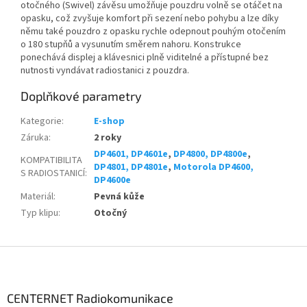
otočného (Swivel) závěsu umožňuje pouzdru volně se otáčet na
opasku, což zvyšuje komfort při sezení nebo pohybu a lze díky
němu také pouzdro z opasku rychle odepnout pouhým otočením
o 180 stupňů a vysunutím směrem nahoru. Konstrukce
ponechává displej a klávesnici plně viditelné a přístupné bez
nutnosti vyndávat radiostanici z pouzdra.
Doplňkové parametry
Kategorie
:
E-shop
Záruka
:
2 roky
DP4601, DP4601e
,
DP4800, DP4800e
,
KOMPATIBILITA
DP4801, DP4801e
,
Motorola DP4600,
S RADIOSTANICÍ
:
DP4600e
Materiál
:
Pevná kůže
Typ klipu
:
Otočný
Z
á
p
a
CENTERNET Radiokomunikace