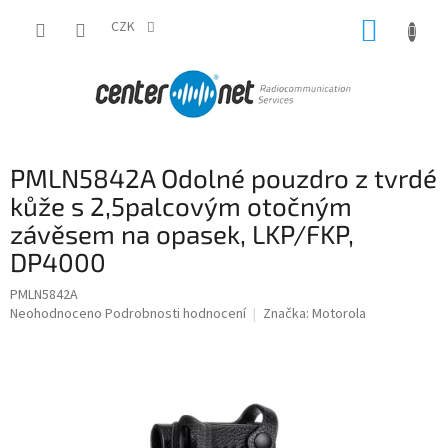
Přejít
NÁKUP
na
CZK
obsah
KOŠÍK
PMLN5842A Odolné pouzdro z tvrdé
kůže s 2,5palcovým otočným
závěsem na opasek, LKP/FKP,
DP4000
PMLN5842A
Průměrné
Neohodnoceno
Podrobnosti hodnocení
Značka:
Motorola
hodnocení
produktu
je
0,0
z
5
hvězdiček.