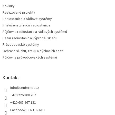
t
Novinky
í
Realizované projekty
Radiostanice a rádiové systémy
Příslušenství ruční radiostanice
Půjčovna radiostanic a rádiových systémů
Bazar radiostanic a výprodej skladu
Průvodcovské systémy
Ochrana sluchu, zraku a dýchacích cest
Půjčovna průvodcovských systémů
Kontakt
info
@
centernet.cz
+420 226 808 707
+420 605 267 131
Facebook CENTER NET