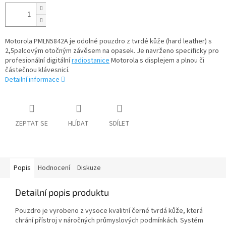
cena:
Motorola PMLN5842A je odolné pouzdro z tvrdé kůže (hard leather) s
2,5palcovým otočným závěsem na opasek. Je navrženo specificky pro
profesionální digitální
radiostanice
Motorola s displejem a plnou či
částečnou klávesnicí.
Detailní informace
ZEPTAT SE
HLÍDAT
SDÍLET
Popis
Hodnocení
Diskuze
Detailní popis produktu
Pouzdro je vyrobeno z vysoce kvalitní černé tvrdá kůže, která
chrání přístroj v náročných průmyslových podmínkách. Systém