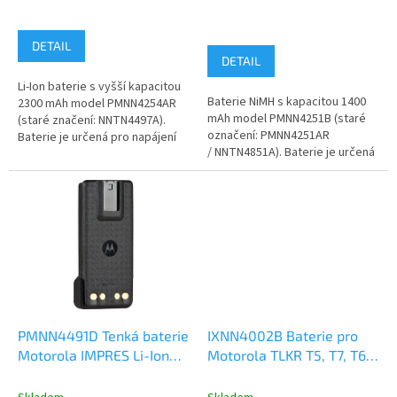
ů
produktu
je
5,0
DETAIL
z
DETAIL
5
Li-Ion baterie s vyšší kapacitou
hvězdiček.
Baterie NiMH s kapacitou 1400
2300 mAh model PMNN4254AR
mAh model PMNN4251B (staré
(staré značení: NNTN4497A).
označení: PMNN4251AR
Baterie je určená pro napájení
/ NNTN4851A). Baterie je určená
radiostanice Motorola DP1400...
pro napájení radiostanice...
PMNN4491D Tenká baterie
IXNN4002B Baterie pro
Motorola IMPRES Li-Ion
Motorola TLKR T5, T7, T60,
2100mAh, Motorola
T80 a XTR446 NiMH
DP2000 DP4000
600mAh