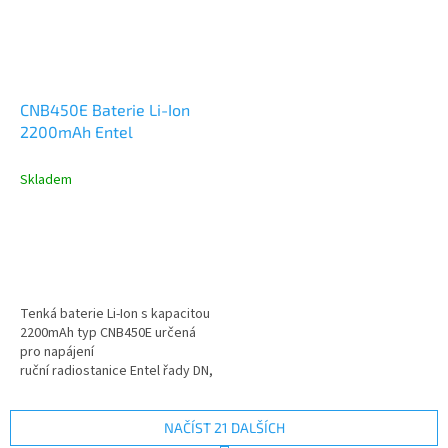
CNB450E Baterie Li-Ion
2200mAh Entel
Skladem
Tenká baterie Li-Ion s kapacitou
2200mAh typ CNB450E určená
pro napájení
ruční radiostanice Entel řady DN,
DX, HX. Součástí dodávky je...
NAČÍST 21 DALŠÍCH