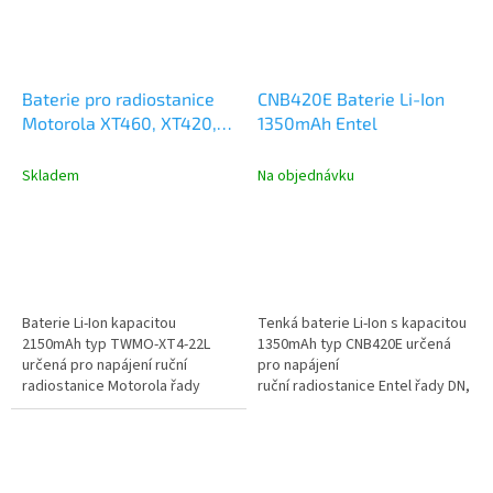
Baterie pro radiostanice
CNB420E Baterie Li-Ion
Motorola XT460, XT420,
1350mAh Entel
RM series 2150mAh
TWMO-XT4-22L
Skladem
Na objednávku
Baterie Li-Ion kapacitou
Tenká baterie Li-Ion s kapacitou
2150mAh typ TWMO-XT4-22L
1350mAh typ CNB420E určená
určená pro napájení ruční
pro napájení
radiostanice Motorola řady
ruční radiostanice Entel řady DN,
XT420, XT460.
DX, HX. Součástí dodávky je...