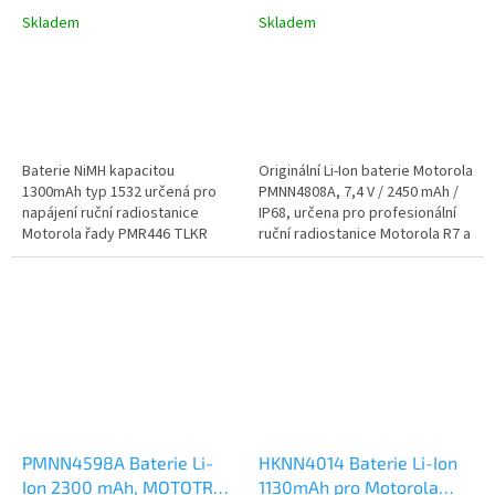
Skladem
Skladem
Baterie NiMH kapacitou
Originální Li-Ion baterie Motorola
1300mAh typ 1532 určená pro
PMNN4808A, 7,4 V / 2450 mAh /
napájení ruční radiostanice
IP68, určena pro profesionální
Motorola řady PMR446 TLKR
ruční radiostanice Motorola R7 a
(Talkabout) T62, T82, T92.
R7a. Nabízí...
PMNN4598A Baterie Li-
HKNN4014 Baterie Li-Ion
Ion 2300 mAh, MOTOTRBO
1130mAh pro Motorola