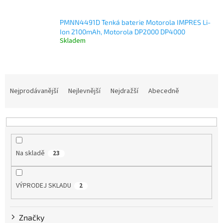
PMNN4491D Tenká baterie Motorola IMPRES Li-
Ion 2100mAh, Motorola DP2000 DP4000
Skladem
Ř
a
Nejprodávanější
Nejlevnější
Nejdražší
Abecedně
z
e
n
í
p
Na skladě
23
r
o
d
VÝPRODEJ SKLADU
2
u
k
t
Značky
ů