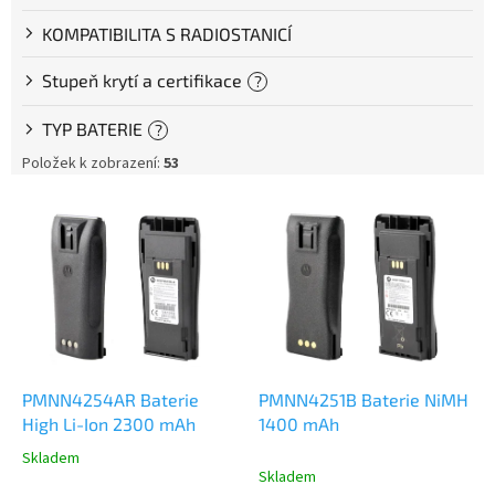
KOMPATIBILITA S RADIOSTANICÍ
Stupeň krytí a certifikace
?
TYP BATERIE
?
Položek k zobrazení:
53
V
ý
p
i
s
p
r
o
d
PMNN4254AR Baterie
PMNN4251B Baterie NiMH
u
High Li-Ion 2300 mAh
1400 mAh
k
Skladem
Průměrné
t
Skladem
hodnocení