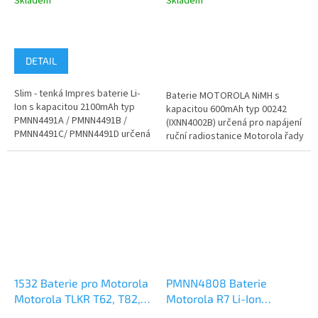
Skladem
Skladem
DETAIL
Slim - tenká Impres baterie Li-
Baterie MOTOROLA NiMH s
Ion s kapacitou 2100mAh typ
kapacitou 600mAh typ 00242
PMNN4491A / PMNN4491B /
(IXNN4002B) určená pro napájení
PMNN4491C/ PMNN4491D určená
ruční radiostanice Motorola řady
pro napájení ruční radiostanice...
PMR446 TLKR T5, T7, T8,
XTR446,...
1532 Baterie pro Motorola
PMNN4808 Baterie
Motorola TLKR T62, T82,
Motorola R7 Li-Ion
TLKR T92 NiMH 1300mAh
2450mAh