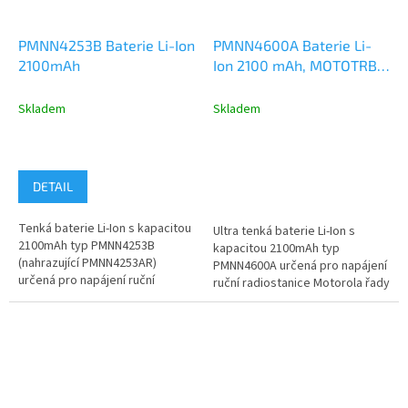
PMNN4253B Baterie Li-Ion
PMNN4600A Baterie Li-
2100mAh
Ion 2100 mAh, MOTOTRBO
R2
Skladem
Skladem
DETAIL
Tenká baterie Li-Ion s kapacitou
Ultra tenká baterie Li-Ion s
2100mAh typ PMNN4253B
kapacitou 2100mAh typ
(nahrazující PMNN4253AR)
PMNN4600A určená pro napájení
určená pro napájení ruční
ruční radiostanice Motorola řady
radiostanice Motorola řady
MOTOTRBO R2.
CP040, CP140,...