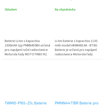
R2
CLP446 a CLK446
Skladem
Na objednávku
Baterie Li-Ion s kapacitou
Li-Ion baterie s kapacitou 1130
2300mAh typ PMNN4598A určená
mAh model HKNN4014A - BT60.
pro napájení ruční radiostanice
Baterie je určená pro napájení
Motorola řady MOTOTRBO R2.
radiostanice Motorola řady
CLP446 a CLK446. Li-Ion...
TWMO-P165-25L Baterie
PMNN4477BR Baterie pro