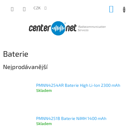
Přejít
NÁKUP
na
CZK
obsah
KOŠÍK
Baterie
Nejprodávanější
PMNN4254AR Baterie High Li-Ion 2300 mAh
Skladem
PMNN4251B Baterie NiMH 1400 mAh
Skladem