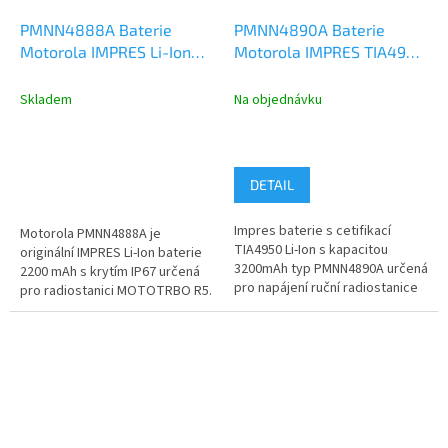
PMNN4888A Baterie
PMNN4890A Baterie
Motorola IMPRES Li-Ion
Motorola IMPRES TIA4950
2200mAh bez klipu, IP67,
Li-Ion 3200mAh bez klipu,
R5
Motorola R5
Skladem
Na objednávku
DETAIL
Impres baterie s cetifikací
Motorola PMNN4888A je
TIA4950 Li-Ion s kapacitou
originální IMPRES Li-Ion baterie
3200mAh typ PMNN4890A určená
2200 mAh s krytím IP67 určená
pro napájení ruční radiostanice
pro radiostanici MOTOTRBO R5.
Motorola Mototrobo řady R5....
Nabízí spolehlivé napájení pro...