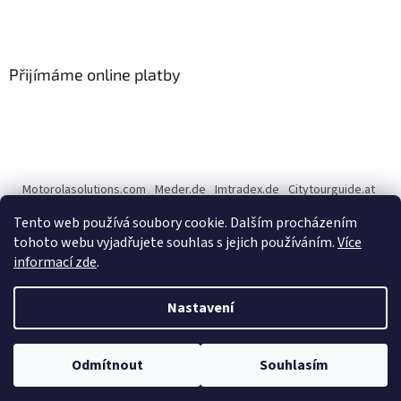
Přijímáme online platby
Motorolasolutions.com
Meder.de
Imtradex.de
Citytourguide.at
Peltor.com
Tento web používá soubory cookie. Dalším procházením
tohoto webu vyjadřujete souhlas s jejich používáním.
Více
informací zde
.
Vytvořil Shoptet
Nastavení
Copyright 2026
CENTERNET.cz
. Všechna práva vyhrazena.
Upravit
Odmítnout
Souhlasím
nastavení cookies