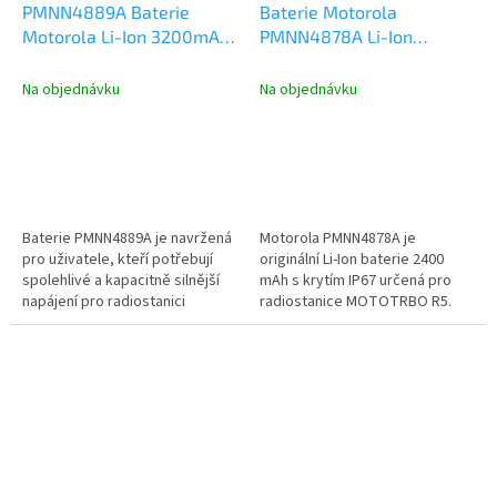
PMNN4889A Baterie
Baterie Motorola
Motorola Li-Ion 3200mAh
PMNN4878A Li-Ion
IMPRES, IP67, R5
2400mAh bez klipu, IP67,
Motorola R5
Na objednávku
Na objednávku
Baterie PMNN4889A je navržená
Motorola PMNN4878A je
pro uživatele, kteří potřebují
originální Li-Ion baterie 2400
spolehlivé a kapacitně silnější
mAh s krytím IP67 určená pro
napájení pro radiostanici
radiostanice MOTOTRBO R5.
Motorola MOTOTRBO R5....
Nabízí spolehlivé napájení pro...