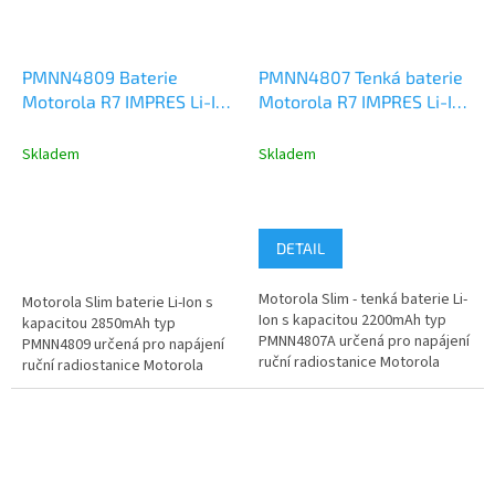
PMNN4809 Baterie
PMNN4807 Tenká baterie
Motorola R7 IMPRES Li-Ion
Motorola R7 IMPRES Li-Ion
2850mAh
2200mAh
Skladem
Skladem
DETAIL
Motorola Slim - tenká baterie Li-
Motorola Slim baterie Li-Ion s
Ion s kapacitou 2200mAh typ
kapacitou 2850mAh typ
PMNN4807A určená pro napájení
PMNN4809 určená pro napájení
ruční radiostanice Motorola
ruční radiostanice Motorola
Mototrobo R7a a R7....
Mototrobo R7a a R7 (NKP a
FKP)....