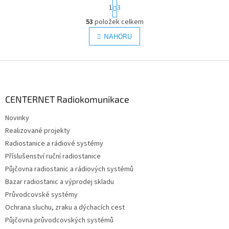
S
1
3
t
O
r
53
položek celkem
v
á
l
NAHORU
n
á
k
d
o
v
Z
a
á
c
á
n
í
p
í
p
a
CENTERNET Radiokomunikace
r
t
v
Novinky
í
k
Realizované projekty
y
v
Radiostanice a rádiové systémy
ý
Příslušenství ruční radiostanice
p
Půjčovna radiostanic a rádiových systémů
i
s
Bazar radiostanic a výprodej skladu
u
Průvodcovské systémy
Ochrana sluchu, zraku a dýchacích cest
Půjčovna průvodcovských systémů