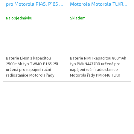
pro Motorola P145, P165 a
Motorola Motorola TLKR
P185 Li-Ion 2500mAh
T82, TLKR T92 NiMH
800mAh
Na objednávku
Skladem
Baterie Li-Ion s kapacitou
Baterie NiMH kapacitou 800mAh
2500mAh typ TWMO-P165-25L
typ PMNN4477BR určená pro
určená pro napájení ruční
napájení ruční radiostanice
radiostanice Motorola řady
Motorola řady PMR446 TLKR
P145, P165 a P185.
(Talkabout) T82, T92.