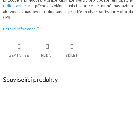
DP2000e a DP4000e). Vibrace klipu lze využít pro upozornění obsluhy
radiostanice
na příchozí volání. Funkci vibrace je nutné nastavit a
aktivovat v nastavení radiostanice prostřednictvím softwaru Motorola
CPS.
Detailní informace
ZEPTAT SE
HLÍDAT
SDÍLET
Související produkty