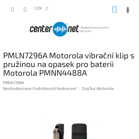
Přejít
NÁKUP
na
CZK
obsah
KOŠÍK
PMLN7296A Motorola vibrační klip s
pružinou na opasek pro baterii
Motorola PMNN4488A
PMLN7296A
Průměrné
Neohodnoceno
Podrobnosti hodnocení
Značka:
Motorola
hodnocení
produktu
je
0,0
z
5
hvězdiček.