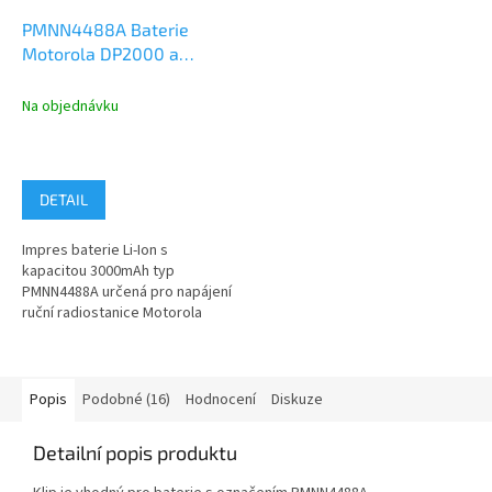
PMNN4488A Baterie
Motorola DP2000 a
DP4000 IMPRES Li-Ion
3000mAh
Na objednávku
DETAIL
Impres baterie Li-Ion s
kapacitou 3000mAh typ
PMNN4488A určená pro napájení
ruční radiostanice Motorola
Mototrobo řady DP2400,
DP2400e, DP2600,...
Popis
Podobné (16)
Hodnocení
Diskuze
Detailní popis produktu