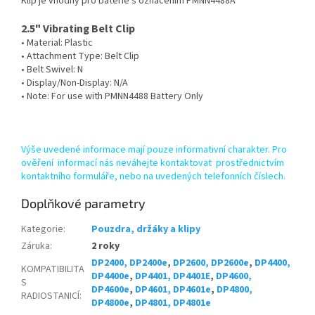
Klip je vhodný pro baterie s označením PMNN4488A
2.5" Vibrating Belt Clip
• Material: Plastic
• Attachment Type: Belt Clip
• Belt Swivel: N
• Display/Non-Display: N/A
• Note: For use with PMNN4488 Battery Only
Výše uvedené informace mají pouze informativní charakter. Pro
ověření informací nás neváhejte kontaktovat prostřednictvím
kontaktního formuláře, nebo na uvedených telefonních číslech.
Doplňkové parametry
Kategorie
:
Pouzdra, držáky a klipy
Záruka
:
2 roky
DP2400, DP2400e
,
DP2600, DP2600e
,
DP4400,
KOMPATIBILITA
DP4400e
,
DP4401, DP4401E
,
DP4600,
S
DP4600e
,
DP4601, DP4601e
,
DP4800,
RADIOSTANICÍ
:
DP4800e
,
DP4801, DP4801e