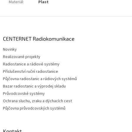
Materiál
:
Plast
Z
á
p
a
CENTERNET Radiokomunikace
t
Novinky
í
Realizované projekty
Radiostanice a rádiové systémy
Příslušenství ruční radiostanice
Půjčovna radiostanic a rádiových systémů
Bazar radiostanic a výprodej skladu
Průvodcovské systémy
Ochrana sluchu, zraku a dýchacích cest
Půjčovna průvodcovských systémů
Kontakt