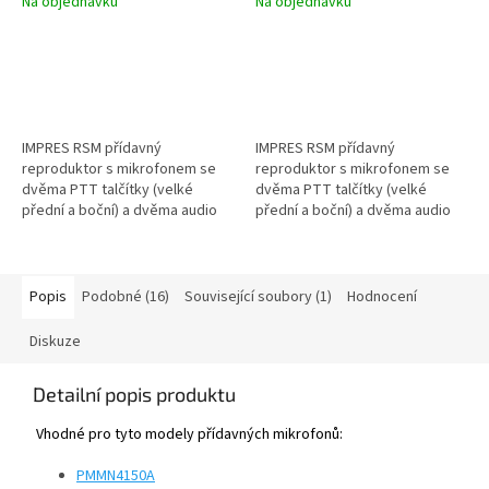
Na objednávku
Na objednávku
IMPRES RSM přídavný
IMPRES RSM přídavný
reproduktor s mikrofonem se
reproduktor s mikrofonem se
dvěma PTT talčítky (velké
dvěma PTT talčítky (velké
přední a boční) a dvěma audio
přední a boční) a dvěma audio
konektory (NEXUS pro připojení
konektory (NEXUS pro připojení
náhlavní...
náhlavní...
Popis
Podobné (16)
Související soubory (1)
Hodnocení
Diskuze
Detailní popis produktu
Vhodné pro tyto modely přídavných mikrofonů:
PMMN4150A