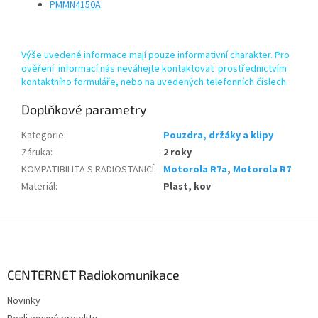
PMMN4150A
Výše uvedené informace mají pouze informativní charakter. Pro
ověření informací nás neváhejte kontaktovat prostřednictvím
kontaktního formuláře, nebo na uvedených telefonních číslech.
Doplňkové parametry
Kategorie
:
Pouzdra, držáky a klipy
Záruka
:
2 roky
KOMPATIBILITA S RADIOSTANICÍ
:
Motorola R7a
,
Motorola R7
Materiál
:
Plast, kov
Z
á
p
a
CENTERNET Radiokomunikace
t
Novinky
í