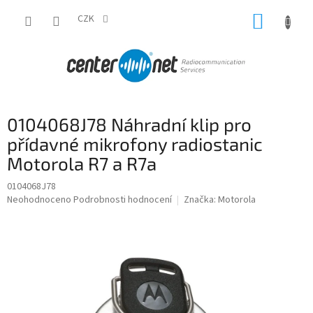
Přejít
NÁKUP
na
CZK
obsah
KOŠÍK
0104068J78 Náhradní klip pro
přídavné mikrofony radiostanic
Motorola R7 a R7a
0104068J78
Průměrné
Neohodnoceno
Podrobnosti hodnocení
Značka:
Motorola
hodnocení
produktu
je
0,0
z
5
hvězdiček.