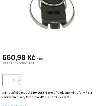
660,98 Kč
/ ks
799,79 Kč včetně DPH
Měrná
cena:
Náhradní klip model
0104068J78
pro případavné mikrofony RSM
radiostanic řady Motorola MOTOTRBO R7 a R7a.