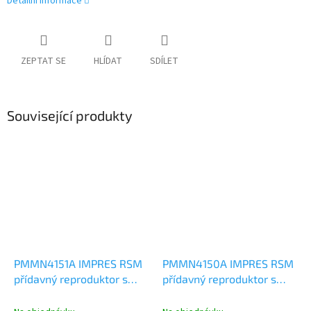
Detailní informace
ZEPTAT SE
HLÍDAT
SDÍLET
Související produkty
PMMN4151A IMPRES RSM
PMMN4150A IMPRES RSM
přídavný reproduktor s
přídavný reproduktor s
mikrofonem, IP68, krátký
mikrofonem, IP68, dlouhý
kabel, Motorola R7
kabel, Motorola R7