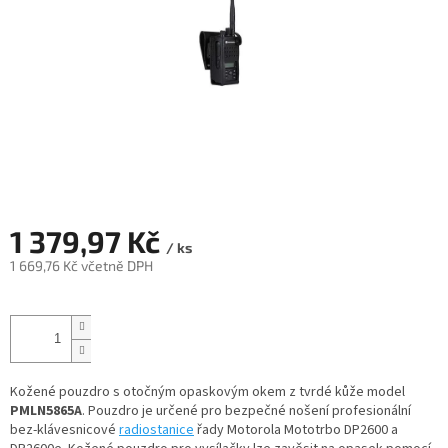
1 379,97 Kč
/ ks
1 669,76 Kč včetně DPH
Měrná
cena:
Kožené pouzdro s otočným opaskovým okem z tvrdé kůže model
PMLN5865A
. Pouzdro je určené pro bezpečné nošení profesionální
bez-klávesnicové
radiostanice
řady Motorola Mototrbo DP2600 a