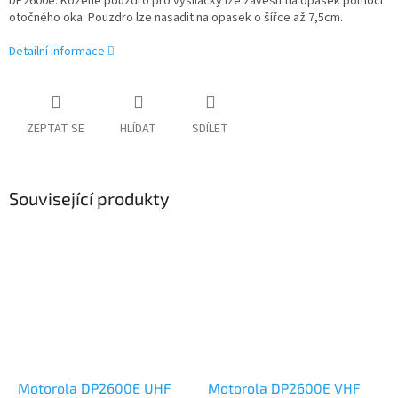
DP2600e. Kožené pouzdro pro vysílačky lze zavěsit na opasek pomocí
otočného oka. Pouzdro lze nasadit na opasek o šířce až 7,5cm.
Detailní informace
ZEPTAT SE
HLÍDAT
SDÍLET
Související produkty
Motorola DP2600E UHF
Motorola DP2600E VHF