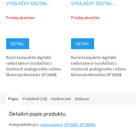
VYSÍLAČKY DIGITAL
VYSÍLAČKY DIGITAL
ANALOG
ANALOG
MDH02RDH9VA1AN
MDH02JDH9VA1AN
Prodej ukončen
Prodej ukončen
DETAIL
DETAIL
Ruční kompaktní digitální
Ruční kompaktní digitální
radiostanice (vysílačka) s
radiostanice (vysílačka) s
možností analogového režimu
možností analogového režimu
Motorola Mototrbo DP2600E
Motorola Mototrbo DP2600E
model MDH02RDH9VA1AN pro
model MDH02JDH9VA1AN pro
pásmo UHF...
pásmo VHF...
Popis
Podobné (16)
Hodnocení
Diskuze
Detailní popis produktu
Kompatibilní pro
radiostanice
:
DP2600, DP2600e