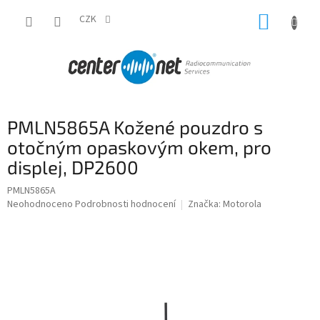
Přejít
NÁKUP
na
CZK
obsah
KOŠÍK
PMLN5865A Kožené pouzdro s
otočným opaskovým okem, pro
displej, DP2600
PMLN5865A
Průměrné
Neohodnoceno
Podrobnosti hodnocení
Značka:
Motorola
hodnocení
produktu
je
0,0
z
5
hvězdiček.