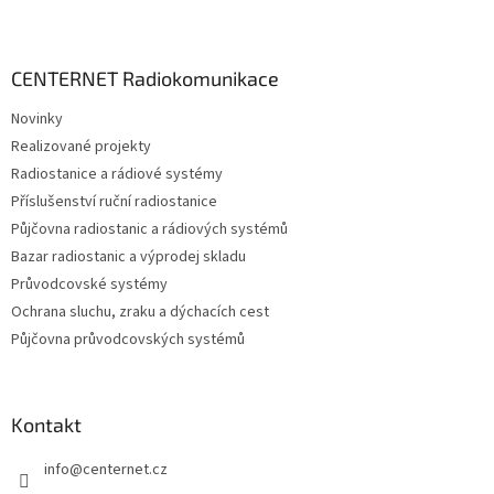
Z
á
p
a
CENTERNET Radiokomunikace
t
Novinky
í
Realizované projekty
Radiostanice a rádiové systémy
Příslušenství ruční radiostanice
Půjčovna radiostanic a rádiových systémů
Bazar radiostanic a výprodej skladu
Průvodcovské systémy
Ochrana sluchu, zraku a dýchacích cest
Půjčovna průvodcovských systémů
Kontakt
info
@
centernet.cz