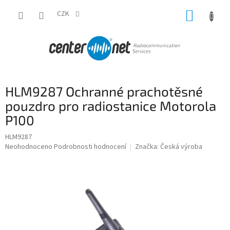
Přejít
NÁKUP
na
CZK
obsah
KOŠÍK
HLM9287 Ochranné prachotěsné
pouzdro pro radiostanice Motorola
P100
HLM9287
Průměrné
Neohodnoceno
Podrobnosti hodnocení
Značka:
Česká výroba
hodnocení
produktu
je
0,0
z
5
hvězdiček.