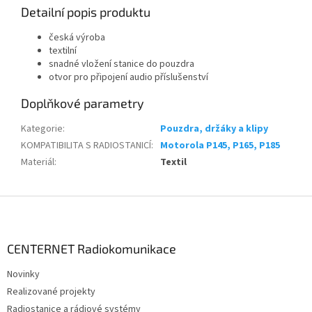
Detailní popis produktu
česká výroba
textilní
snadné vložení stanice do pouzdra
otvor pro připojení audio příslušenství
Doplňkové parametry
Kategorie
:
Pouzdra, držáky a klipy
KOMPATIBILITA S RADIOSTANICÍ
:
Motorola P145, P165, P185
Materiál
:
Textil
Z
á
p
a
CENTERNET Radiokomunikace
t
Novinky
í
Realizované projekty
Radiostanice a rádiové systémy