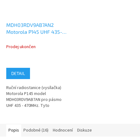
MDH03RDV9AB7AN2
Motorola P145 UHF 435-
470MHz 4W
Prodej ukončen
DETAIL
Ruční radiostanice (vysílačka)
Motorola P145 model
MDH03RDV9AB7AN pro pásmo
UHF 435 - 470MHz. Tyto
radiostanice Motorola P145 byly
používány v naší...
Popis
Podobné (16)
Hodnocení
Diskuze