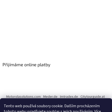
Přijímáme online platby
Motorolasolutions.com
Meder.de
Imtradex.de
Citytourguide.at
Peltor.com
Tento web používá soubory cookie. Dalším procházením
tohoto webu vyjadřujete souhlas s jejich používáním.
Více