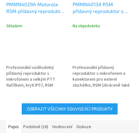
PMMN4029A Motorola
PMMN4013A RSM
RSM přídavný reproduktor
přídavný reproduktor s
s mikrofonem, IP57
mikrofonem, konektor pro
ušní sluchátko
Skladem
Na objednávku
Profesionální voděodolný
Profesionální přídavný
přídavný reproduktor s
reproduktor s mikrofonem a
mikrofonem a velkým PTT
konektorem pro externí
tlačítkem, krytí IP57, RSM
sluchátko, RSM (zkráceně také
(Remote Speaker Microphone)
RSM - Remote Speaker
Motorola model...
Microphone) Motorola...
ZOBRAZIT VŠECHNY SOUVISEJÍCÍ PRODUKTY
Popis
Podobné (16)
Hodnocení
Diskuze