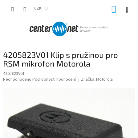
Přejít
NÁKUP
na
CZK
obsah
KOŠÍK
4205823V01 Klip s pružinou pro
RSM mikrofon Motorola
4205823V01
Průměrné
Neohodnoceno
Podrobnosti hodnocení
Značka:
Motorola
hodnocení
produktu
je
0,0
z
5
hvězdiček.