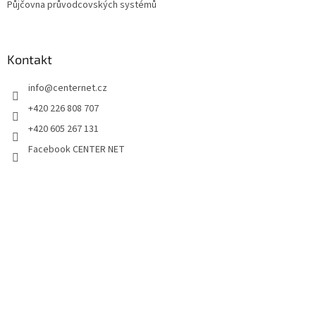
Půjčovna průvodcovských systémů
Kontakt
info
@
centernet.cz
+420 226 808 707
+420 605 267 131
Facebook CENTER NET