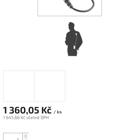
1 360,05 Kč
/ ks
1 645,66 Kč včetně DPH
Měrná
cena: