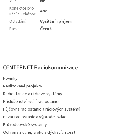
VOX
:
Ne
Konektor pro
Ano
ušní sluchátko
:
Ovládání
:
Vysílání i příjem
Barva
:
Černá
Z
á
p
a
CENTERNET Radiokomunikace
t
Novinky
í
Realizované projekty
Radiostanice a rádiové systémy
Příslušenství ruční radiostanice
Půjčovna radiostanic a rádiových systémů
Bazar radiostanic a výprodej skladu
Průvodcovské systémy
Ochrana sluchu, zraku a dýchacích cest