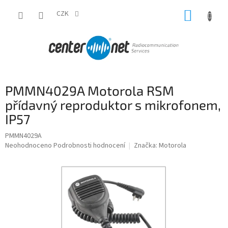
Přejít
NÁKUP
na
CZK
obsah
KOŠÍK
PMMN4029A Motorola RSM
přídavný reproduktor s mikrofonem,
IP57
PMMN4029A
Průměrné
Neohodnoceno
Podrobnosti hodnocení
Značka:
Motorola
hodnocení
produktu
je
0,0
z
5
hvězdiček.