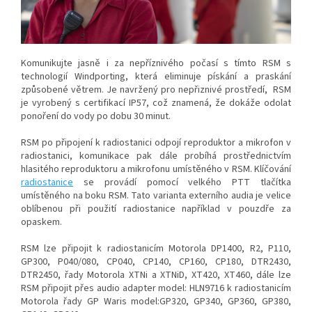
Komunikujte jasně i za nepříznivého počasí s tímto RSM s
technologií Windporting, která eliminuje pískání a praskání
způsobené větrem. Je navržený pro nepřiznivé prostředí, RSM
je vyrobený s certifikací IP57, což znamená, že dokáže odolat
ponoření do vody po dobu 30 minut.
RSM po připojení k radiostanici odpojí reproduktor a mikrofon v
radiostanici, komunikace pak dále probíhá prostřednictvím
hlasitého reproduktoru a mikrofonu umístěného v RSM. Klíčování
radiostanice
se provádí pomocí velkého PTT tlačítka
umístěného na boku RSM. Tato varianta externího audia je velice
oblíbenou při použití radiostanice například v pouzdře za
opaskem.
RSM lze připojit k radiostanicím Motorola DP1400, R2, P110,
GP300, P040/080, CP040, CP140, CP160, CP180, DTR2430,
DTR2450, řady Motorola XTNi a XTNiD, XT420, XT460, dále lze
RSM připojit přes audio adapter model: HLN9716 k radiostanicím
Motorola řady GP Waris model:GP320, GP340, GP360, GP380,