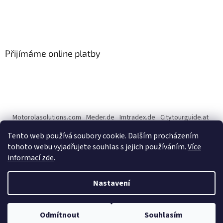
Přijímáme online platby
Motorolasolutions.com
Meder.de
Imtradex.de
Citytourguide.at
Peltor.com
Tento web používá soubory cookie. Dalším procházením
tohoto webu vyjadřujete souhlas s jejich používáním.
Více
informací zde
.
Vytvořil Shoptet
Nastavení
Copyright 2026
CENTERNET.cz
. Všechna práva vyhrazena.
Upravit
Odmítnout
Souhlasím
nastavení cookies