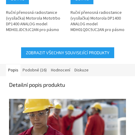
Ruční přenosná radiostanice
Ruční přenosná radiostanice
(vysílačka) Motorola Mototrbo
(vysílačka) Motorola DP1400
DP1400 ANALOG model
ANALOG model
MDH01JDC9JC2AN pro pásmo
MDH01QDC9JC2AN pro pásmo
VHF 136-174 MHz. Pokud
UHF 403-470 MHz. Pokud
nenaleznete ve...
nenaleznete ve variantách...
ZOBRAZIT VŠECHNY SOUVISEJÍCÍ PRODUKTY
Popis
Podobné (16)
Hodnocení
Diskuze
Detailní popis produktu