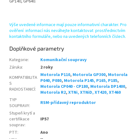
GP140, GP640.
Výše uvedené informace mají pouze informativní charakter. Pro
ověření informací nás neváhejte kontaktovat prostřednictvím
kontaktního formuláře, nebo na uvedených telefonních číslech.
Doplňkové parametry
Kategorie
:
Komunikační soupravy
Záruka
:
2 roky
Motorola P110
,
Motorola GP300
,
Motorola
KOMPATIBILITA
P040, P080
,
Motorola P145, P165, P185
,
S
Motorola CP040 - CP180
,
Motorola DP1400
,
RADIOSTANICÍ
:
Motorola R2
,
XTNi, XTNiD, XT420, XT460
TYP
RSM-přídavný reproduktor
SOUPRAVY
:
Stupeň krytí a
certifikace
IP57
souprav
:
PTT
:
Ano