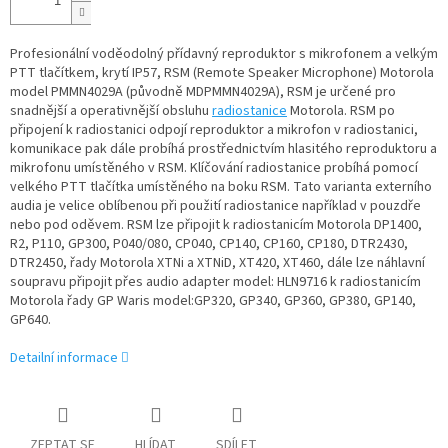
Profesionální voděodolný přídavný reproduktor s mikrofonem a velkým
PTT tlačítkem, krytí IP57, RSM (Remote Speaker Microphone) Motorola
model PMMN4029A (původně MDPMMN4029A), RSM je určené pro
snadnější a operativnější obsluhu
radiostanice
Motorola. RSM po
připojení k radiostanici odpojí reproduktor a mikrofon v radiostanici,
komunikace pak dále probíhá prostřednictvím hlasitého reproduktoru a
mikrofonu umístěného v RSM. Klíčování radiostanice probíhá pomocí
velkého PTT tlačítka umístěného na boku RSM. Tato varianta externího
audia je velice oblíbenou při použití radiostanice například v pouzdře
nebo pod oděvem. RSM lze připojit k radiostanicím Motorola DP1400,
R2, P110, GP300, P040/080, CP040, CP140, CP160, CP180, DTR2430,
DTR2450, řady Motorola XTNi a XTNiD, XT420, XT460, dále lze náhlavní
soupravu připojit přes audio adapter model: HLN9716 k radiostanicím
Motorola řady GP Waris model:GP320, GP340, GP360, GP380, GP140,
GP640.
Detailní informace
ZEPTAT SE
HLÍDAT
SDÍLET