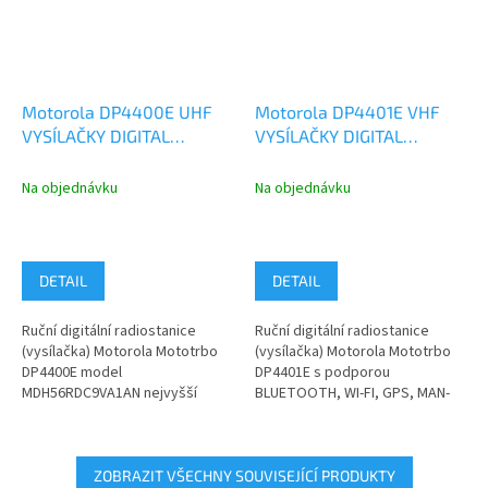
Motorola DP4400E UHF
Motorola DP4401E VHF
VYSÍLAČKY DIGITAL
VYSÍLAČKY DIGITAL
ANALOG
ANALOG BT Wi-Fi GNSS
MDH56RDC9VA1AN
MDH56JDC9RA1AN
Na objednávku
Na objednávku
DETAIL
DETAIL
Ruční digitální radiostanice
Ruční digitální radiostanice
(vysílačka) Motorola Mototrbo
(vysílačka) Motorola Mototrbo
DP4400E model
DP4401E s podporou
MDH56RDC9VA1AN nejvyšší
BLUETOOTH, WI-FI, GPS, MAN-
kategorie s možností
DOWN, LONE WORKER INDOOR...
analogového a digitálního...
ZOBRAZIT VŠECHNY SOUVISEJÍCÍ PRODUKTY