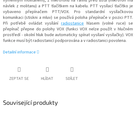
výměnným molitanem), z mikrofonu na ráhnu před ústa (mikrofon má
návlek z molitanu) a PTT tlačítkem na kabelu. PTT vysílací tlačítko je
vybaveno přepínačem PTT/VOX. Pro standardní vysílačkovou
komunikaci (stiskni a mluv) se používá poloha přepínače v pozici PTT.
Při potřebě ovládat vysílání
radiostanice
hlasem (volné ruce) se
přepínač přepne do polohy VOX (funkci VOX nelze použít v hlučném
prostředí - okolní hluk bude automaticky spínat vysílaní vysílačky). VOX
funkce musí být radiostanicí podporována a v radiostanici povolena.
Detailní informace
ZEPTAT SE
HLÍDAT
SDÍLET
Související produkty