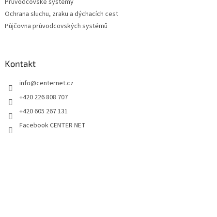
Průvodcovské systémy
Ochrana sluchu, zraku a dýchacích cest
Půjčovna průvodcovských systémů
Kontakt
info
@
centernet.cz
+420 226 808 707
+420 605 267 131
Facebook CENTER NET