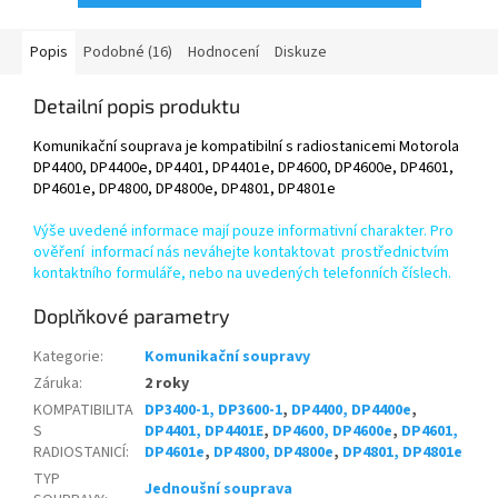
Popis
Podobné (16)
Hodnocení
Diskuze
Detailní popis produktu
Komunikační souprava je kompatibilní s radiostanicemi Motorola
DP4400, DP4400e, DP4401, DP4401e, DP4600, DP4600e, DP4601,
DP4601e, DP4800, DP4800e, DP4801, DP4801e
Výše uvedené informace mají pouze informativní charakter. Pro
ověření informací nás neváhejte kontaktovat prostřednictvím
kontaktního formuláře, nebo na uvedených telefonních číslech.
Doplňkové parametry
Kategorie
:
Komunikační soupravy
Záruka
:
2 roky
KOMPATIBILITA
DP3400-1, DP3600-1
,
DP4400, DP4400e
,
S
DP4401, DP4401E
,
DP4600, DP4600e
,
DP4601,
RADIOSTANICÍ
:
DP4601e
,
DP4800, DP4800e
,
DP4801, DP4801e
TYP
Jednoušní souprava