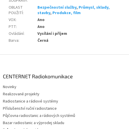
SOUPRAVY
:
OBLAST
Bezpečnostní služby
,
Průmysl, sklady,
POUŽITÍ
:
stavby
,
Produkce, film
VOX
:
Ano
PTT
:
Ano
Ovládání
:
Vysílání i příjem
Barva
:
Černá
Z
á
p
a
CENTERNET Radiokomunikace
t
Novinky
í
Realizované projekty
Radiostanice a rádiové systémy
Příslušenství ruční radiostanice
Půjčovna radiostanic a rádiových systémů
Bazar radiostanic a výprodej skladu