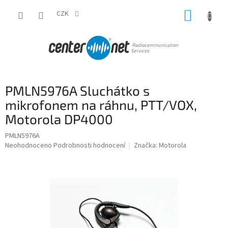
Přejít
NÁKUP
na
CZK
obsah
KOŠÍK
PMLN5976A Sluchátko s
mikrofonem na ráhnu, PTT/VOX,
Motorola DP4000
PMLN5976A
Průměrné
Neohodnoceno
Podrobnosti hodnocení
Značka:
Motorola
hodnocení
produktu
je
0,0
z
5
hvězdiček.