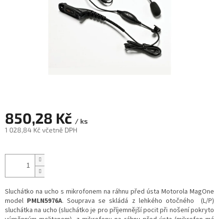
850,28 Kč
/ ks
1 028,84 Kč včetně DPH
Měrná
cena:
Sluchátko na ucho s mikrofonem na ráhnu před ústa Motorola MagOne
model
PMLN5976A
. Souprava se skládá z lehkého otočného (L/P)
sluchátka na ucho (sluchátko je pro příjemnější pocit při nošení pokryto