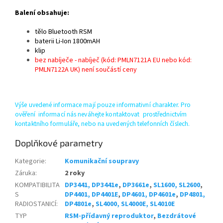
Balení obsahuje:
tělo Bluetooth RSM
baterii Li-Ion 1800mAH
klip
bez nabíječe - nabíječ (kód: PMLN7121A EU nebo kód:
PMLN7122A UK) není součástí ceny
Výše uvedené informace mají pouze informativní charakter. Pro
ověření informací nás neváhejte kontaktovat prostřednictvím
kontaktního formuláře, nebo na uvedených telefonních číslech.
Doplňkové parametry
Kategorie
:
Komunikační soupravy
Záruka
:
2 roky
KOMPATIBILITA
DP3441, DP3441e
,
DP3661e
,
SL1600, SL2600
,
S
DP4401, DP4401E
,
DP4601, DP4601e
,
DP4801,
RADIOSTANICÍ
:
DP4801e
,
SL4000, SL4000E, SL4010E
TYP
RSM-přídavný reproduktor
,
Bezdrátové