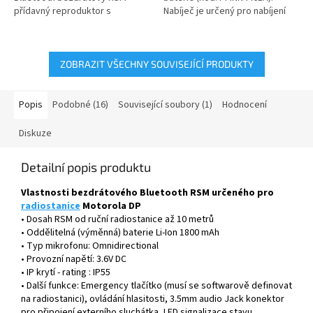
přídavný reproduktor s
Nabíječ je určený pro nabíjení
mikrofonem WM500 (kód:
baterie k Bluetooth...
PMMN4096,...
ZOBRAZIT VŠECHNY SOUVISEJÍCÍ PRODUKTY
Popis
Podobné (16)
Související soubory (1)
Hodnocení
Diskuze
Detailní popis produktu
Vlastnosti bezdrátového Bluetooth RSM určeného pro
radiostanice
Motorola DP
• Dosah RSM od ruční radiostanice až 10 metrů
• Oddělitelná (výměnná) baterie Li-Ion 1800 mAh
• Typ mikrofonu: Omnidirectional
• Provozní napětí: 3.6V DC
• IP krytí - rating : IP55
• Další funkce: Emergency tlačítko (musí se softwarově definovat
na radiostanici), ovládání hlasitosti, 3.5mm audio Jack konektor
pro připojení externího sluchátka, LED signalizace stavu