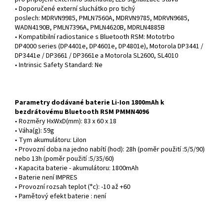
• Doporučené externí sluchátko pro tichý
poslech: MDRVN9985, PMLN7560A, MDRVN9785, MDRVN9685,
WADN4190B, PMLN7396A, PMLN4620B, MDRLN4885B
• Kompatibilní radiostanice s Bluetooth RSM: Mototrbo
DP4000 series (DP4401e, DP4601e, DP4801e), Motorola DP3441 /
DP3441e / DP3661 / DP3661e a Motorola SL2600, SL4010
• Intrinsic Safety Standard: Ne
Parametry dodávané baterie Li-Ion 1800mAh k
bezdrátovému Bluetooth RSM PMMN4096
• Rozměry HxWxD(mm): 83 x 60 x 18
• Váha(g): 59g
• Tym akumulátoru: LiIon
• Provozní doba na jedno nabítí (hod): 28h (poměr použití :5/5/90)
nebo 13h (poměr použití :5/35/60)
• Kapacita baterie - akumulátoru: 1800mAh
• Baterie není IMPRES
• Provozní rozsah teplot (°c): -10 až +60
• Pamětový efekt baterie : není