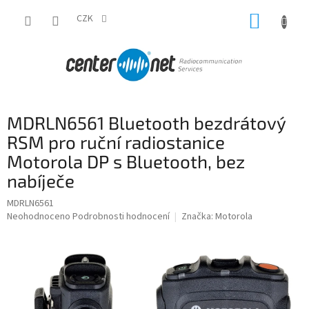
Přejít
NÁKUP
na
CZK
obsah
KOŠÍK
MDRLN6561 Bluetooth bezdrátový
RSM pro ruční radiostanice
Motorola DP s Bluetooth, bez
nabíječe
MDRLN6561
Průměrné
Neohodnoceno
Podrobnosti hodnocení
Značka:
Motorola
hodnocení
produktu
je
0,0
z
5
hvězdiček.