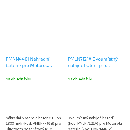
PMNN4461 Náhradní
PMLN7121A Dvoumístný
baterie pro Motorola
nabíječ baterií pro
bezdrátový Bluetooth RSM
Motorola bezdrátový
Bluetooth RSM
Na objednávku
Na objednávku
Náhradní Motorola baterie Li-Ion
Dvoumístný nabíječ baterií
1800 mAh (kód: PMNN4461B) pro
(kód: PMLN7121A) pro Motorola
Bluetooth bezdrátový RSM
baterie (kód: PMNN4461A).