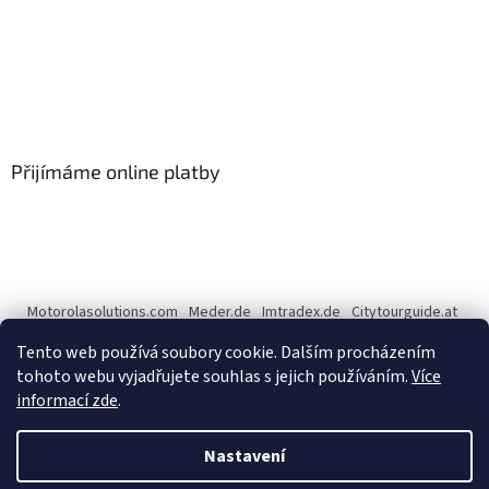
Přijímáme online platby
Motorolasolutions.com
Meder.de
Imtradex.de
Citytourguide.at
Peltor.com
Tento web používá soubory cookie. Dalším procházením
tohoto webu vyjadřujete souhlas s jejich používáním.
Více
informací zde
.
Vytvořil Shoptet
Nastavení