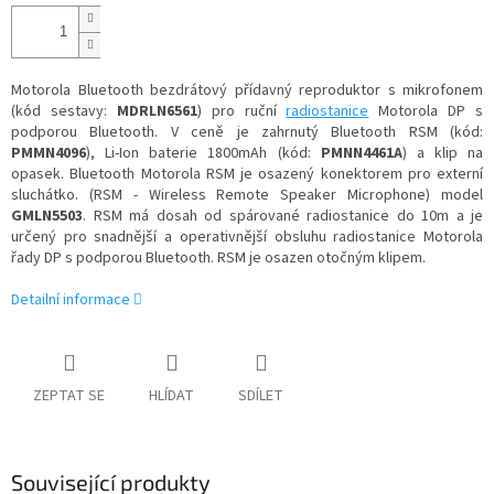
cena:
Motorola Bluetooth bezdrátový přídavný reproduktor s mikrofonem
(kód sestavy:
MDRLN6561
) pro ruční
radiostanice
Motorola DP s
podporou Bluetooth. V ceně je zahrnutý Bluetooth RSM (kód:
PMMN4096
), Li-Ion baterie 1800mAh (kód:
PMNN4461A
) a klip na
opasek. Bluetooth Motorola RSM je osazený konektorem pro externí
sluchátko. (RSM - Wireless Remote Speaker Microphone) model
GMLN5503
. RSM má dosah od spárované radiostanice do 10m a je
určený pro snadnější a operativnější obsluhu radiostanice Motorola
řady DP s podporou Bluetooth. RSM je osazen otočným klipem.
Detailní informace
ZEPTAT SE
HLÍDAT
SDÍLET
Související produkty