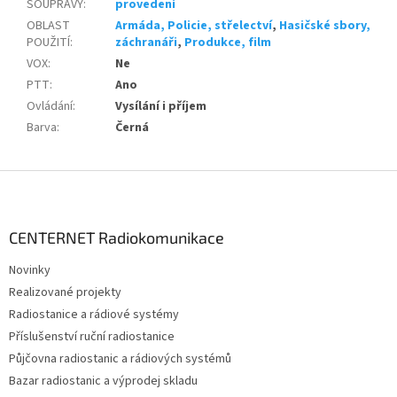
SOUPRAVY
:
provedení
OBLAST
Armáda, Policie, střelectví
,
Hasičské sbory,
POUŽITÍ
:
záchranáři
,
Produkce, film
VOX
:
Ne
PTT
:
Ano
Ovládání
:
Vysílání i příjem
Barva
:
Černá
Z
á
p
a
CENTERNET Radiokomunikace
t
Novinky
í
Realizované projekty
Radiostanice a rádiové systémy
Příslušenství ruční radiostanice
Půjčovna radiostanic a rádiových systémů
Bazar radiostanic a výprodej skladu