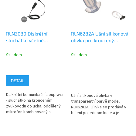
i
s
p
r
o
d
RLN2030 Diskrétní
RLN6282A Ušní silikonová
u
sluchátko včetně
olivka pro kroucený
k
plastového zvukovodu,
zvukovod, 1ks
t
oddělené PTT s
Skladem
Skladem
ů
mikrofonem
DETAIL
Diskrétní komunikační souprava
Ušní silikonová olivka v
- sluchátko na krouceném
transparentní barvě model
zvukovodu do ucha, oddělený
RLN6282A. Olivka se prodává v
mikrofon kombinovaný s
balení po jednom kuse a je
vysílacím PTT tlačítkem model
určená pro skryté nošení. Olivka
RLN2030....
se...