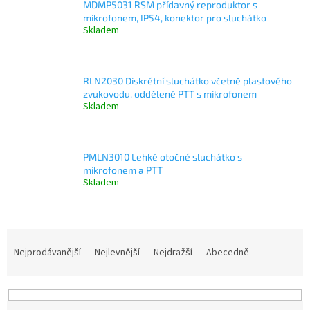
MDMP5031 RSM přídavný reproduktor s
mikrofonem, IP54, konektor pro sluchátko
Skladem
RLN2030 Diskrétní sluchátko včetně plastového
zvukovodu, oddělené PTT s mikrofonem
Skladem
PMLN3010 Lehké otočné sluchátko s
mikrofonem a PTT
Skladem
Ř
a
Nejprodávanější
Nejlevnější
Nejdražší
Abecedně
z
e
n