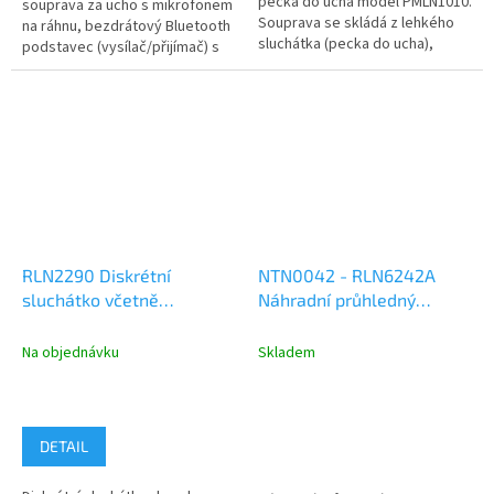
pecka do ucha model PMLN1010.
souprava za ucho s mikrofonem
Souprava se skládá z lehkého
na ráhnu, bezdrátový Bluetooth
sluchátka (pecka do ucha),
podstavec (vysílač/přijímač) s
sponou za ucho, která pomáhá...
3,5mm konektorem - model...
RLN2290 Diskrétní
NTN0042 - RLN6242A
sluchátko včetně
Náhradní průhledný
plastového zvukovodu,
zvukovod a 2x standardní
oddělený mikrofon,
olivka
Na objednávku
Skladem
bezdrátové PTT
DETAIL