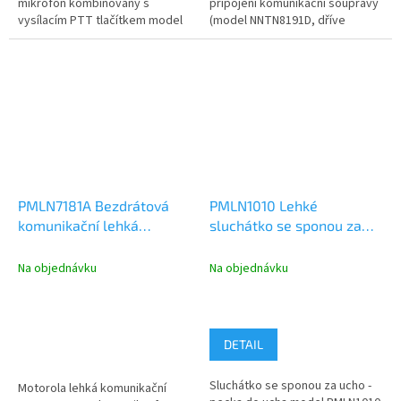
mikrofon kombinovaný s
připojení komunikační soupravy
vysílacím PTT tlačítkem model
(model NNTN8191D, dříve
PMLN7159A. Klíčovací tlačítko...
NNTN8191C). Bluetooth
bezdrátové...
PMLN7181A Bezdrátová
PMLN1010 Lehké
komunikační lehká
sluchátko se sponou za
souprava, Bluetooth
ucho (pecka do ucha) s
mikrofonem a PTT
Na objednávku
Na objednávku
DETAIL
Sluchátko se sponou za ucho -
Motorola lehká komunikační