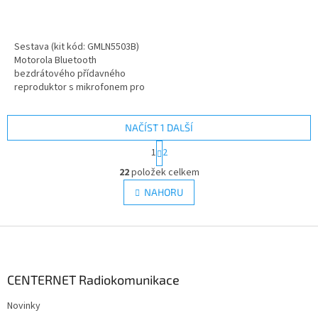
Sestava (kit kód: GMLN5503B)
Motorola Bluetooth
bezdrátového přídavného
reproduktor s mikrofonem pro
ruční radiostanice Motorola DP s
podporou...
NAČÍST 1 DALŠÍ
S
1
2
t
O
r
22
položek celkem
v
á
l
NAHORU
n
á
k
d
o
v
Z
a
á
c
á
n
í
p
í
p
a
CENTERNET Radiokomunikace
r
t
v
Novinky
í
k