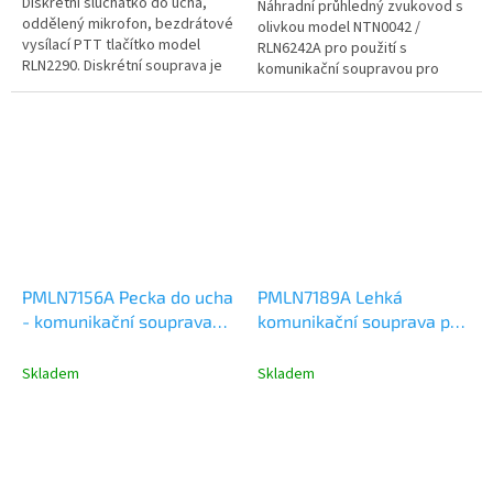
Diskrétní sluchátko do ucha,
Náhradní průhledný zvukovod s
oddělený mikrofon, bezdrátové
olivkou model NTN0042 /
vysílací PTT tlačítko model
RLN6242A pro použití s
RLN2290. Diskrétní souprava je
komunikační soupravou pro
tvořena ze sluchátka a...
skryté nošení.
PMLN7156A Pecka do ucha
PMLN7189A Lehká
- komunikační souprava
komunikační souprava pro
pro ruční radiostanice SL
ruční radiostanice SL
Skladem
Skladem