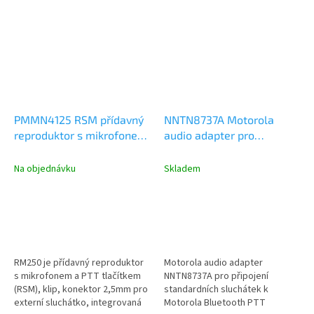
podporou Bluetooth. V...
PMMN4125 RSM přídavný
NNTN8737A Motorola
reproduktor s mikrofonem,
audio adapter pro
PTT, IP67, konektor pro
Bluetooth PTT
sluchátko
Na objednávku
Skladem
RM250 je přídavný reproduktor
Motorola audio adapter
s mikrofonem a PTT tlačítkem
NNTN8737A pro připojení
(RSM), klip, konektor 2,5mm pro
standardních sluchátek k
externí sluchátko, integrovaná
Motorola Bluetooth PTT