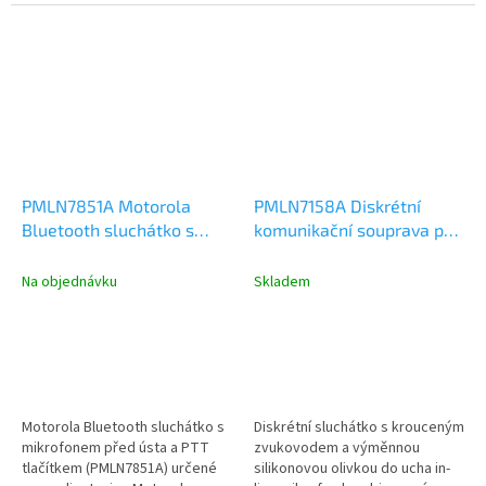
baterie Li-ion 1130mAh,...
(NNTN8191C)
PMLN7851A Motorola
PMLN7158A Diskrétní
Bluetooth sluchátko s
komunikační souprava pro
mikrofonem EP900w pro
ruční radiostanice SL
radiostanice, PTT tlačítko
Na objednávku
Skladem
Motorola Bluetooth sluchátko s
Diskrétní sluchátko s krouceným
mikrofonem před ústa a PTT
zvukovodem a výměnnou
tlačítkem (PMLN7851A) určené
silikonovou olivkou do ucha in-