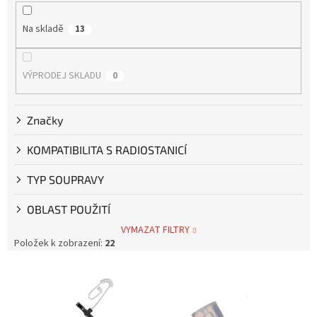
í
p
Na skladě
13
r
o
d
VÝPRODEJ SKLADU
0
u
k
t
Značky
ů
KOMPATIBILITA S RADIOSTANICÍ
TYP SOUPRAVY
OBLAST POUŽITÍ
VYMAZAT FILTRY
Položek k zobrazení:
22
V
ý
p