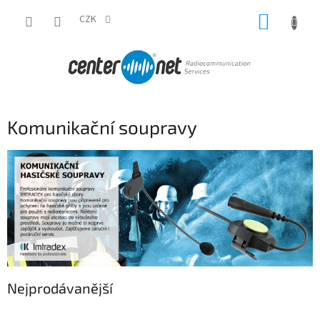
Přejít
NÁKUP
na
CZK
obsah
KOŠÍK
Komunikační soupravy
Nejprodávanější