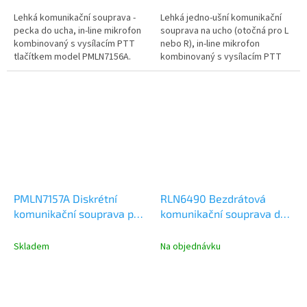
Lehká komunikační souprava -
Lehká jedno-ušní komunikační
pecka do ucha, in-line mikrofon
souprava na ucho (otočná pro L
kombinovaný s vysílacím PTT
nebo R), in-line mikrofon
tlačítkem model PMLN7156A.
kombinovaný s vysílacím PTT
Klíčovací tlačítko s
tlačítkem model PMLN7189A....
mikrofonem...
PMLN7157A Diskrétní
RLN6490 Bezdrátová
komunikační souprava pro
komunikační souprava do
ruční radiostanice SL
hlučného prostředí,
Bluetooth, flexibilní most
Skladem
Na objednávku
přes hlavu