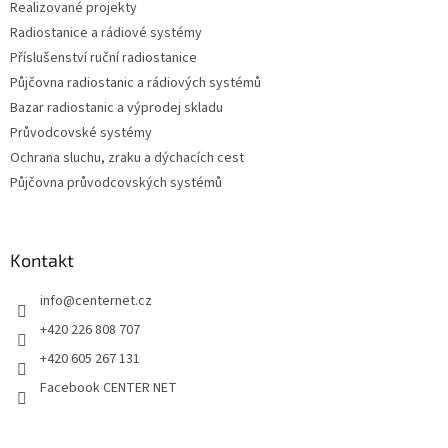
Realizované projekty
y
v
Radiostanice a rádiové systémy
ý
Příslušenství ruční radiostanice
p
Půjčovna radiostanic a rádiových systémů
i
s
Bazar radiostanic a výprodej skladu
u
Průvodcovské systémy
Ochrana sluchu, zraku a dýchacích cest
Půjčovna průvodcovských systémů
Kontakt
info
@
centernet.cz
+420 226 808 707
+420 605 267 131
Facebook CENTER NET