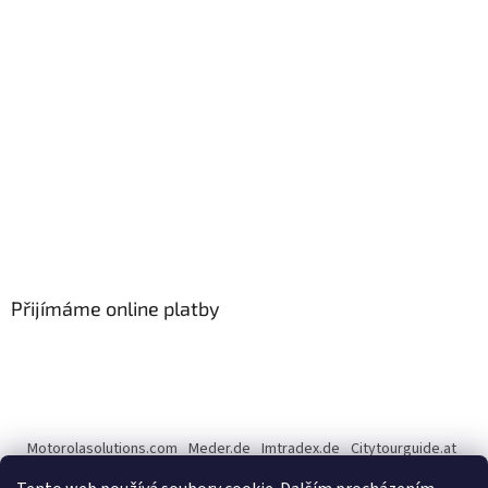
Přijímáme online platby
Motorolasolutions.com
Meder.de
Imtradex.de
Citytourguide.at
Peltor.com