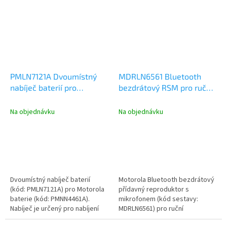
PMLN7121A Dvoumístný
MDRLN6561 Bluetooth
nabíječ baterií pro
bezdrátový RSM pro ruční
Motorola bezdrátový
radiostanice Motorola DP
Bluetooth RSM
s Bluetooth, bez nabíječe
Na objednávku
Na objednávku
Dvoumístný nabíječ baterií
Motorola Bluetooth bezdrátový
(kód: PMLN7121A) pro Motorola
přídavný reproduktor s
baterie (kód: PMNN4461A).
mikrofonem (kód sestavy:
Nabíječ je určený pro nabíjení
MDRLN6561) pro ruční
baterie k Bluetooth...
radiostanice Motorola DP s