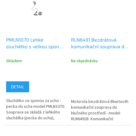
PMLN1070 Lehké
RLN6491 Bezdrátová
sluchátko s velkou sponou
komunikační souprava do
za ucho (pecka do ucha) s
hlučného prostředí,
mikrofonem a PTT
Bluetooth, pevný most
Skladem
Na objednávku
přes hlavu
DETAIL
Sluchátko se sponou za ucho -
Motorola bezdrátová Bluetooth
pecka do ucha model PMLN1070.
komunikační souprava do
Souprava se skládá z lehkého
hlučného prostředí - model
sluchátka (pecka do ucha),
RLN6491B. Komunikační
velkou sponou za ucho, která...
souprava pracuje proti
radiostanicím,...