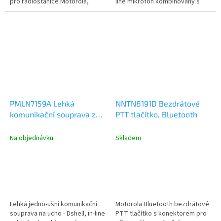
pro radiostanice Motorola,
line mikrofon kombinovaný s
případně mobilní telefony....
vysílacím PTT tlačítkem model...
PMLN7159A Lehká
NNTN8191D Bezdrátové
komunikační souprava za
PTT tlačítko, Bluetooth
ucho pro radiostanice SL
Na objednávku
Skladem
Lehká jedno-ušní komunikační
Motorola Bluetooth bezdrátové
souprava na ucho - Dshell, in-line
PTT tlačítko s konektorem pro