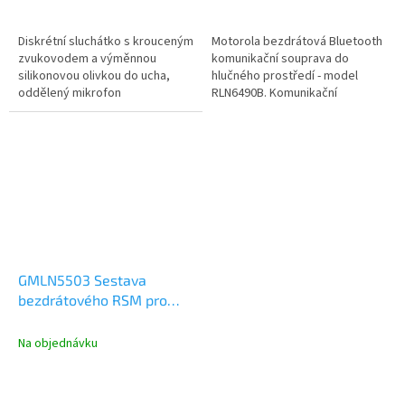
Diskrétní sluchátko s krouceným
Motorola bezdrátová Bluetooth
zvukovodem a výměnnou
komunikační souprava do
silikonovou olivkou do ucha,
hlučného prostředí - model
oddělený mikrofon
RLN6490B. Komunikační
kombinovaný s vysílacím PTT
souprava pracuje proti
tlačítkem model...
radiostanicím,...
GMLN5503 Sestava
bezdrátového RSM pro
ruční radiostanice
Motorola DP s Bluetooth
Na objednávku