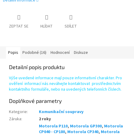
Detailní informace
ZEPTAT SE
HLÍDAT
SDÍLET
Popis
Podobné (16)
Hodnocení
Diskuze
Detailní popis produktu
Výše uvedené informace mají pouze informativní charakter. Pro
ověření informací nás neváhejte kontaktovat prostřednictvím
kontaktního formuláře, nebo na uvedených telefonních číslech.
Doplňkové parametry
Kategorie
:
Komunikační soupravy
Záruka
:
2 roky
Motorola P110
,
Motorola GP300
,
Motorola
CP040 - CP180
,
Motorola CP340
,
Motorola