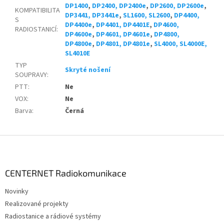
DP1400
,
DP2400, DP2400e
,
DP2600, DP2600e
,
KOMPATIBILITA
DP3441, DP3441e
,
SL1600, SL2600
,
DP4400,
S
DP4400e
,
DP4401, DP4401E
,
DP4600,
RADIOSTANICÍ
:
DP4600e
,
DP4601, DP4601e
,
DP4800,
DP4800e
,
DP4801, DP4801e
,
SL4000, SL4000E,
SL4010E
TYP
Skryté nošení
SOUPRAVY
:
PTT
:
Ne
VOX
:
Ne
Barva
:
Černá
Z
á
p
a
CENTERNET Radiokomunikace
t
Novinky
í
Realizované projekty
Radiostanice a rádiové systémy