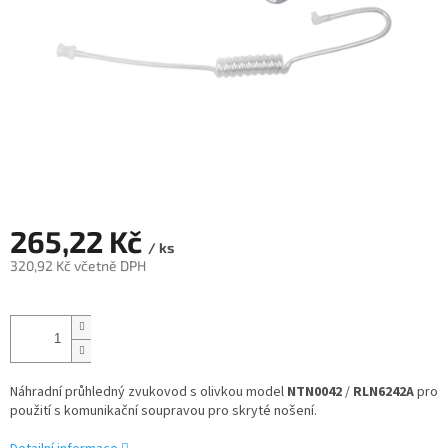
265,22 Kč
/ ks
320,92 Kč včetně DPH
Měrná
cena:
Náhradní průhledný zvukovod s olivkou model
NTN0042
/
RLN6242A
pro
použití s komunikační soupravou pro skryté nošení.