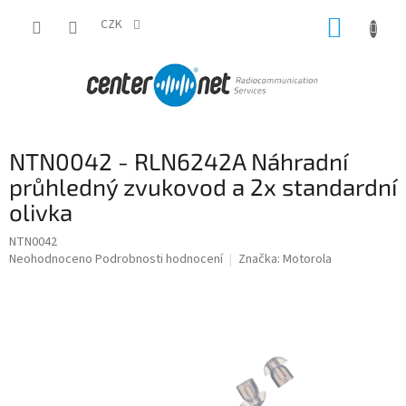
Přejít
NÁKUP
na
CZK
obsah
KOŠÍK
NTN0042 - RLN6242A Náhradní
průhledný zvukovod a 2x standardní
olivka
NTN0042
Průměrné
Neohodnoceno
Podrobnosti hodnocení
Značka:
Motorola
hodnocení
produktu
je
0,0
z
5
hvězdiček.