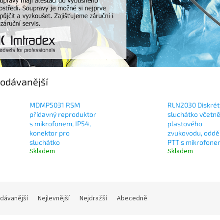
odávanější
MDMP5031 RSM
RLN2030 Diskrét
přídavný reproduktor
sluchátko včetn
s mikrofonem, IP54,
plastového
konektor pro
zvukovodu, oddě
sluchátko
PTT s mikrofone
Skladem
Skladem
dávanější
Nejlevnější
Nejdražší
Abecedně