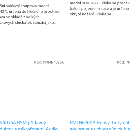
model RLN6282A. Olivka se prodáv
ní náhlavní souprava model
balení po jednom kuse a je určená
271 určená do hlučného prostředí.
skryté nošení. Olivka se...
va se skládá z velkých
lukových sluchátek sloužící jako...
Kód:
PMMN4076A
Kód:
P
4076A RSM přídavný
PMLN6760A Heavy-Duty náh
duktor s mikrofonem, Audio
souprava s uchycením za hla