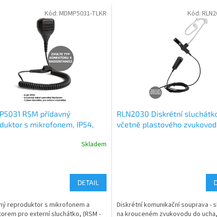
Kód:
MDMP5031-TLKR
Kód:
RLN2
5031 RSM přídavný
RLN2030 Diskrétní sluchátk
duktor s mikrofonem, IP54,
včetně plastového zvukovod
tor pro sluchátko
oddělené PTT s mikrofonem
Skladem
DETAIL
ný reproduktor s mikrofonem a
Diskrétní komunikační souprava - 
orem pro externí sluchátko, (RSM -
na krouceném zvukovodu do ucha