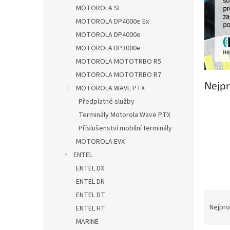
n
MOTOROLA SL
e
MOTOROLA DP4000e Ex
l
MOTOROLA DP4000e
MOTOROLA DP3000e
MOTOROLA MOTOTRBO R5
MOTOROLA MOTOTRBO R7
Nejpr
MOTOROLA WAVE PTX
Předplatné služby
Terminály Motorola Wave PTX
Příslušenství mobilní terminály
MOTOROLA EVX
ENTEL
ENTEL DX
ENTEL DN
Ř
ENTEL DT
a
Nejpro
ENTEL HT
z
MARINE
e