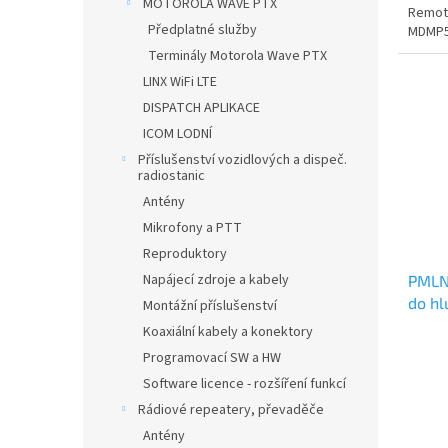
MOTOROLA WAVE PTX
Remot
Předplatné služby
MDMP50
Terminály Motorola Wave PTX
LINX WiFi LTE
DISPATCH APLIKACE
ICOM LODNÍ
Příslušenství vozidlových a dispeč.
radiostanic
Antény
Mikrofony a PTT
Reproduktory
Napájecí zdroje a kabely
PMLN
do hl
Montážní příslušenství
ráhnu
Koaxiální kabely a konektory
Programovací SW a HW
Software licence - rozšíření funkcí
Rádiové repeatery, převaděče
Antény