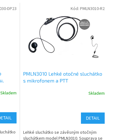
030-DP23
Kód:
PMLN3010-R2
o
PMLN3010 Lehké otočné sluchátko
u,
s mikrofonem a PTT
Skladem
Skladem
DETAIL
DETAIL
sluchátko
Lehké sluchátko se závěsným otočným
,
sluchátkem model PMLN3010. Souprava se