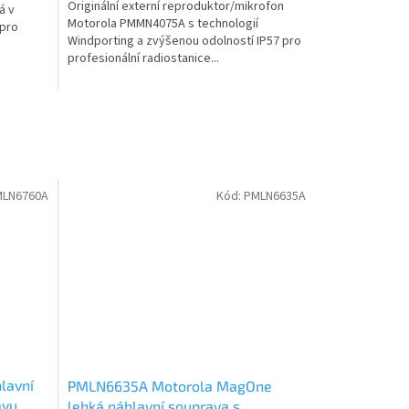
Originální externí reproduktor/mikrofon
á v
Motorola PMMN4075A s technologií
 pro
Windporting a zvýšenou odolností IP57 pro
profesionální radiostanice...
MLN6760A
Kód:
PMLN6635A
lavní
PMLN6635A Motorola MagOne
vu,
lehká náhlavní souprava s