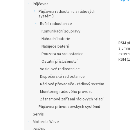
Půjčovna
Jack,
Půjčovna radiostanic a rádiových
systémů
Ruční radiostanice
Komunikační soupravy
Náhradní baterie
RSM př
Nabíječe baterií
3,5mm 
Pouzdra na radiostanice
extern
RSM (z
Ostatní příslušenství
Vozidlové radiostanice
Dispečerské radiostanice
Rádiové převadeče - rádiový systém
Monitoring rádiového provozu
Záznamové zařízení rádiových relací
Půjčovna průvodcovských systémů
Servis
Motorola Wave
Značky