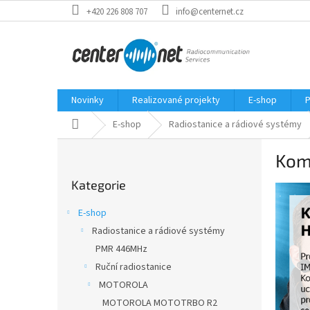
Přejít
+420 226 808 707
info@centernet.cz
na
obsah
Novinky
Realizované projekty
E-shop
P
Domů
E-shop
Radiostanice a rádiové systémy
P
Kom
o
Přeskočit
s
Kategorie
kategorie
t
r
E-shop
a
Radiostanice a rádiové systémy
n
PMR 446MHz
n
í
Ruční radiostanice
p
MOTOROLA
a
MOTOROLA MOTOTRBO R2