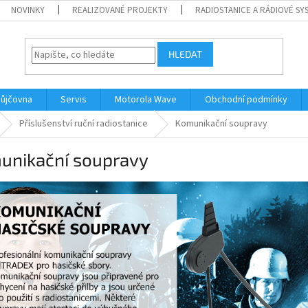
NOVINKY
REALIZOVANÉ PROJEKTY
RADIOSTANICE A RÁDIOVÉ SY
HLEDAT
ůjčovna
Servis
Motorola Wave
Obchodní podmínky
Příslušenství ruční radiostanice
Komunikační soupravy
unikační soupravy