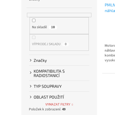
PMLN
náhla
Na skladě
18
VÝPRODEJ SKLADU
0
Motoro
náhlav
kombin
Značky
vysoko
KOMPATIBILITA S
RADIOSTANICÍ
TYP SOUPRAVY
OBLAST POUŽITÍ
VYMAZAT FILTRY
Položek k zobrazení:
49