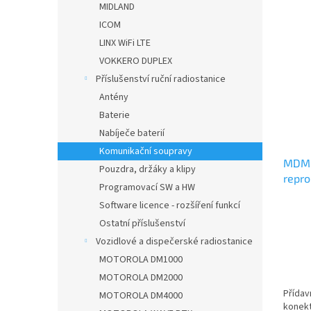
MIDLAND
V
n
ICOM
ý
í
p
p
LINX WiFi LTE
i
r
VOKKERO DUPLEX
s
o
Příslušenství ruční radiostanice
p
d
Antény
r
u
Baterie
o
k
Nabíječe baterií
d
t
u
ů
Komunikační soupravy
MDMP
k
Pouzdra, držáky a klipy
repro
t
Programovací SW a HW
konek
ů
Software licence - rozšíření funkcí
Ostatní příslušenství
Vozidlové a dispečerské radiostanice
MOTOROLA DM1000
MOTOROLA DM2000
Přídav
MOTOROLA DM4000
konekt