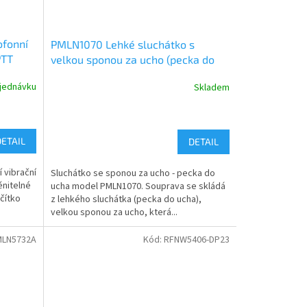
ofonní
PMLN1070 Lehké sluchátko s
PTT
velkou sponou za ucho (pecka do
ucha) s mikrofonem a PTT
jednávku
Skladem
DETAIL
DETAIL
 vibrační
Sluchátko se sponou za ucho - pecka do
nitelné
ucha model PMLN1070. Souprava se skládá
čítko
z lehkého sluchátka (pecka do ucha),
velkou sponou za ucho, která...
MLN5732A
Kód:
RFNW5406-DP23