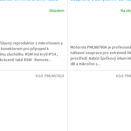
 IP54
Motorola DP2000, R5
Skladem
Na ob
ídavný reproduktor s mikrofonem a
Motorola PMLN6760A je profesioná
konektorem pro připojení k
náhlavní souprava pro extrémně h
ímu sluchátku. RSM má krytí IP54 ,
prostředí. Nabízí špičkový útlum h
kráceně také RSM - Remote...
dB a mikrofon s...
Kód:
PMLN6761A
Kód:
PM