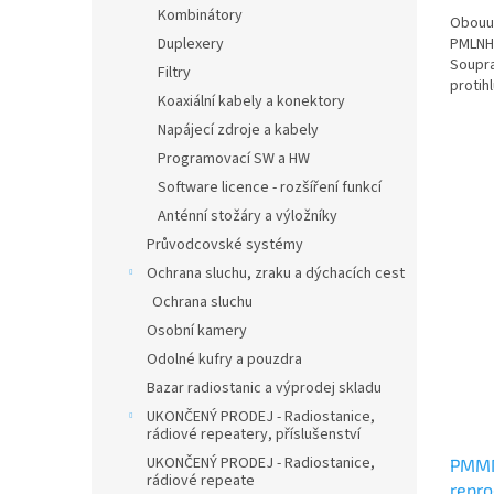
Kombinátory
Obouuš
PMLNH4
Duplexery
Soupra
Filtry
protih
Koaxiální kabely a konektory
Napájecí zdroje a kabely
Programovací SW a HW
Software licence - rozšíření funkcí
Anténní stožáry a výložníky
Průvodcovské systémy
Ochrana sluchu, zraku a dýchacích cest
Ochrana sluchu
Osobní kamery
Odolné kufry a pouzdra
Bazar radiostanic a výprodej skladu
UKONČENÝ PRODEJ - Radiostanice,
rádiové repeatery, příslušenství
UKONČENÝ PRODEJ - Radiostanice,
PMMN
rádiové repeate
repro