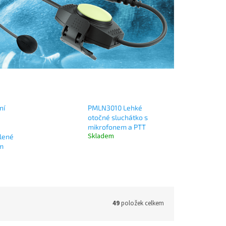
ní
PMLN3010 Lehké
ě
otočné sluchátko s
mikrofonem a PTT
Skladem
lené
m
49
položek celkem