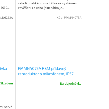
skládá z lehkého sluchátka se systémem
030....
zavěšení za ucho (sluchátko je...
RLN6282A
Kód:
PMMN4075A
ivka
PMMN4075A RSM přídavný
reproduktor s mikrofonem, IP57
Skladem
Na objednávku
tní barvě