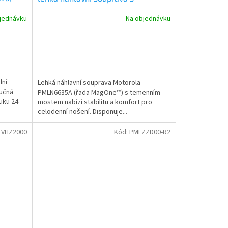
temenním mostem DP2000, R5
jednávku
Na objednávku
lní
Lehká náhlavní souprava Motorola
lučná
PMLN6635A (řada MagOne™) s temenním
luku 24
mostem nabízí stabilitu a komfort pro
celodenní nošení. Disponuje...
LVHZ2000
Kód:
PMLZZD00-R2