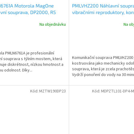
6761A Motorola MagOne
PMLVHZ200 Náhlavní soupra
vní souprava, DP2000, R5
vibračními reproduktory, ko
Nexus
Na objednávku
Na ob
la PMLN6761A je profesionální
Komunikační souprava PMLVHZ200 
ní souprava s týlním mostem, která
kostruována jako mechanicky odo
uje diskrétnost, nízkou hmotnost a
souprava, která je zcela prachotě
u odolnost. Díky...
Vydrží ponoření do vody na 30 minu
Kód:
MZTW190DP23
Kód:
MDPZTL101-DP4-