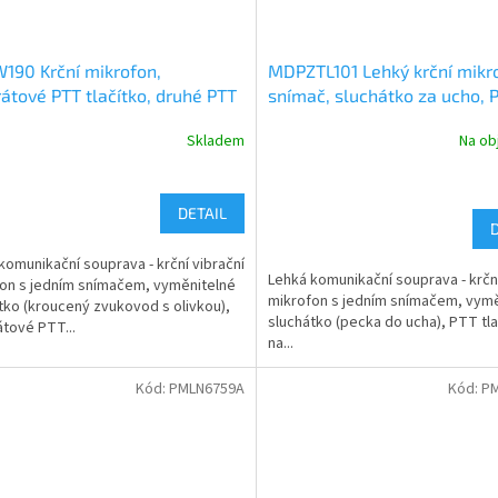
190 Krční mikrofon,
MDPZTL101 Lehký krční mikr
átové PTT tlačítko, druhé PTT
snímač, sluchátko za ucho, 
belu, konektor pro sluchátko
tlačítko
Skladem
Na ob
DETAIL
komunikační souprava - krční vibrační
Lehká komunikační souprava - krční
on s jedním snímačem, vyměnitelné
mikrofon s jedním snímačem, vymě
tko (kroucený zvukovod s olivkou),
sluchátko (pecka do ucha), PTT tla
tové PTT...
na...
Kód:
PMLN6759A
Kód:
P