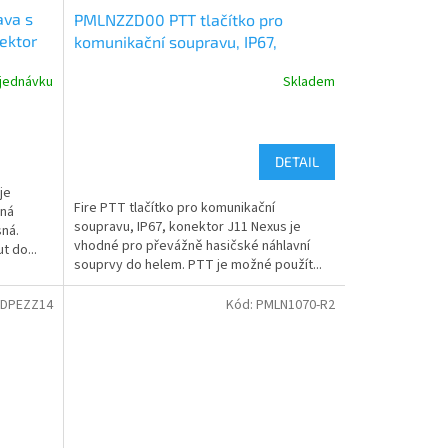
va s
PMLNZZD00 PTT tlačítko pro
nektor
komunikační soupravu, IP67,
konektor Nexus
jednávku
Skladem
DETAIL
je
Fire PTT tlačítko pro komunikační
lná
soupravu, IP67, konektor J11 Nexus je
sná.
vhodné pro převážně hasičské náhlavní
t do...
souprvy do helem. PTT je možné použít...
MDPEZZ14
Kód:
PMLN1070-R2