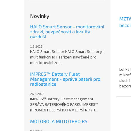
Novinky
MZTW
bezdr
HALO Smart Sensor - monitorování
zdraví, bezpečnosti a kvality
na ka
ovzduší
1.3.2025
HALO Smart Sensor HALO Smart Sensor je
multifunkční IoT zařízení navržené pro
monitorování zdr...
Lehká 
IMPRES™ Battery Fleet
mikrof
Management - správa baterií pro
sluchá
radiostanice
bezdrá
26.2.2025
IMPRES™ Battery Fleet Management
SPRÁVA BATERIOVÉHO PARKU IMPRES™
(PROMĚŇTE LEPŠÍ DATA V LEPŠÍ ROZH...
MOTOROLA MOTOTRBO R5