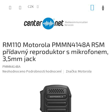
Přejít
NÁKUP
na
CZK
obsah
KOŠÍK
RM110 Motorola PMMN4148A RSM
přídavný reproduktor s mikrofonem,
3,5mm jack
PMMN4148A
Průměrné
Neohodnoceno
Podrobnosti hodnocení
Značka:
Motorola
hodnocení
produktu
je
0,0
z
5
hvězdiček.