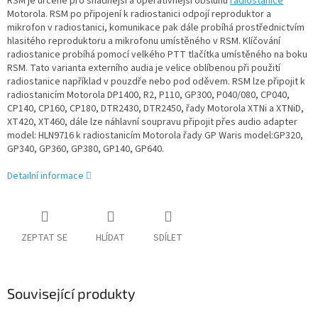
RSM je určené pro snadnější a operativnější obsluhu
radiostanice
Motorola. RSM po připojení k radiostanici odpojí reproduktor a
mikrofon v radiostanici, komunikace pak dále probíhá prostřednictvím
hlasitého reproduktoru a mikrofonu umístěného v RSM. Klíčování
radiostanice probíhá pomocí velkého PTT tlačítka umístěného na boku
RSM. Tato varianta externího audia je velice oblíbenou při použití
radiostanice například v pouzdře nebo pod oděvem. RSM lze připojit k
radiostanicím Motorola DP1400, R2, P110, GP300, P040/080, CP040,
CP140, CP160, CP180, DTR2430, DTR2450, řady Motorola XTNi a XTNiD,
XT420, XT460, dále lze náhlavní soupravu připojit přes audio adapter
model: HLN9716 k radiostanicím Motorola řady GP Waris model:GP320,
GP340, GP360, GP380, GP140, GP640.
Detailní informace
ZEPTAT SE
HLÍDAT
SDÍLET
Související produkty