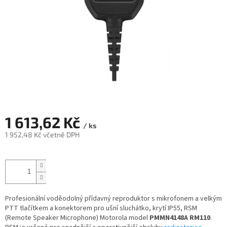
1 613,62 Kč
/ ks
1 952,48 Kč včetně DPH
Měrná
cena:
Profesionální voděodolný přídavný reproduktor s mikrofonem a velkým
PTT tlačítkem a konektorem pro ušní sluchátko, krytí IP55, RSM
(Remote Speaker Microphone) Motorola model
PMMN4148A RM110
.