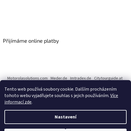
Přijímáme online platby
Motorolasolutions.com
Meder.de
Imtradex.de
Citytourguide.at
Peltor.com
Tento web používá soubory cookie. Dalším procházením
tohoto webu vyjadřujete souhlas s jejich používáním.
Více
informací zde
.
Vytvořil Shoptet
Nastavení
Copyright 2026
CENTERNET.cz
. Všechna práva vyhrazena.
Upravit