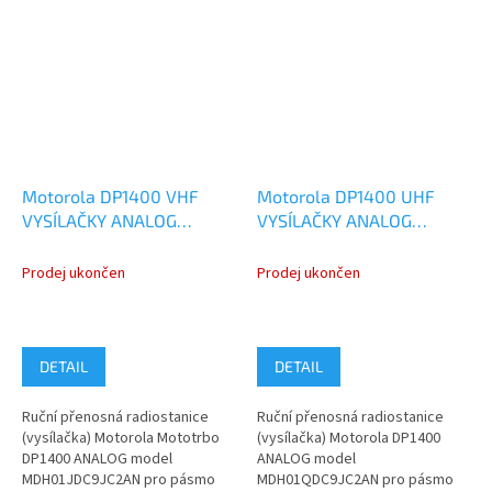
Motorola DP1400 VHF
Motorola DP1400 UHF
VYSÍLAČKY ANALOG
VYSÍLAČKY ANALOG
MDH01JDC9JC2AN
MDH01QDC9JC2AN
Prodej ukončen
Prodej ukončen
DETAIL
DETAIL
Ruční přenosná radiostanice
Ruční přenosná radiostanice
(vysílačka) Motorola Mototrbo
(vysílačka) Motorola DP1400
DP1400 ANALOG model
ANALOG model
MDH01JDC9JC2AN pro pásmo
MDH01QDC9JC2AN pro pásmo