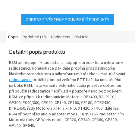
VHF 136-174 MHz. Pokud
UHF 403-470 MHz. Pokud
nenaleznete ve...
nenaleznete ve variantách...
ZOBRAZIT VŠECHNY SOUVISEJÍCÍ PRODUKTY
Popis
Podobné (16)
Hodnocení
Diskuze
Detailní popis produktu
RSM po připojení k radiostanici odpojí reproduktor a mikrofon v
radiostanici, komunikace pak dále probíhá prostřednictvím
hlasitého reproduktoru a mikrofonu umístěného v RSM. Klíčování
radiostanice
probíhá pomocí velkého PTT tlačítka umístěného
na boku RSM. Tato varianta externího audia je velice oblíbenou
při použití radiostanice například v pouzdře nebo pod oděvem.
RSM lze připojit k radiostanicím Motorola DP1400, R2, P110,
GP300, P040/080, CP040, CP140, CP160, CP180, DTR2430,
DTR2450, řady Motorola XTNi a XTNiD, XT420, XT460, dále lze
RSM připojit přes audio adapter model: HLN9716 k radiostanicím
Motorola řady GP Waris model:GP320, GP340, GP360, GP380,
GP140, GP640.