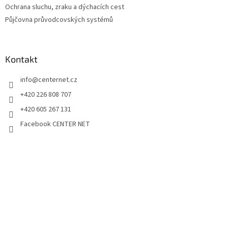
Ochrana sluchu, zraku a dýchacích cest
Půjčovna průvodcovských systémů
Kontakt
info
@
centernet.cz
+420 226 808 707
+420 605 267 131
Facebook CENTER NET