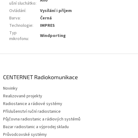
Ano
ušní sluchátko
:
Ovládání
:
Vysílání i příjem
Barva
:
Černá
Technologie
:
IMPRES
Typ
Windporting
mikrofonu
:
Z
á
p
a
CENTERNET Radiokomunikace
t
Novinky
í
Realizované projekty
Radiostanice a rádiové systémy
Příslušenství ruční radiostanice
Půjčovna radiostanic a rádiových systémů
Bazar radiostanic a výprodej skladu
Průvodcovské systémy