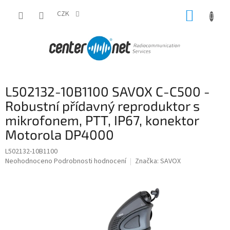
Přejít
NÁKUP
na
CZK
obsah
KOŠÍK
L502132-10B1100 SAVOX C-C500 -
Robustní přídavný reproduktor s
mikrofonem, PTT, IP67, konektor
Motorola DP4000
L502132-10B1100
Průměrné
Neohodnoceno
Podrobnosti hodnocení
Značka:
SAVOX
hodnocení
produktu
je
0,0
z
5
hvězdiček.