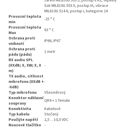
záření MIL810G 505.5, postup II A2, tepelný
šok MIL810G 503.5, postup IA, vibrace
MIL810G 514.6, postup I, kategorie 24
Provozní teplota
-25 ° C
min
Provozní teplota
63 ° C
Max
Ochrana proti
IP66, IP67
vniknutí
Ochrana proti
1 metr
pádu (pádu)
RX audio SPL
(XXdB; X, XW; X, X
-
m)
TX audio, citlivost
mikrofonu (XXdB +
-
-XdB)
Typ mikrofonu
Všesměrový
Konektor náhlavní
QR4 + 1 female
soupravy
Konektivita
Kabelové
Typ kabelu
Stočený
Použijte napětí
2,5 ... 10,0 VDC
Nouzové tlačítko
-