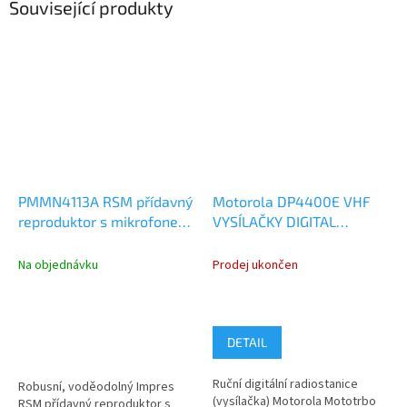
Související produkty
PMMN4113A RSM přídavný
Motorola DP4400E VHF
reproduktor s mikrofonem,
VYSÍLAČKY DIGITAL
NEXUS konektor
ANALOG
MDH56JDC9VA1AN
Na objednávku
Prodej ukončen
DETAIL
Ruční digitální radiostanice
Robusní, voděodolný Impres
(vysílačka) Motorola Mototrbo
RSM přídavný reproduktor s