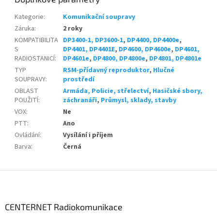
Kategorie
:
Komunikační soupravy
Záruka
:
2 roky
KOMPATIBILITA
DP3400-1, DP3600-1
,
DP4400, DP4400e
,
S
DP4401, DP4401E
,
DP4600, DP4600e
,
DP4601,
RADIOSTANICÍ
:
DP4601e
,
DP4800, DP4800e
,
DP4801, DP4801e
TYP
RSM-přídavný reproduktor
,
Hlučné
SOUPRAVY
:
prostředí
OBLAST
Armáda, Policie, střelectví
,
Hasičské sbory,
POUŽITÍ
:
záchranáři
,
Průmysl, sklady, stavby
VOX
:
Ne
PTT
:
Ano
Ovládání
:
Vysílání i příjem
Barva
:
Černá
Z
á
p
a
CENTERNET Radiokomunikace