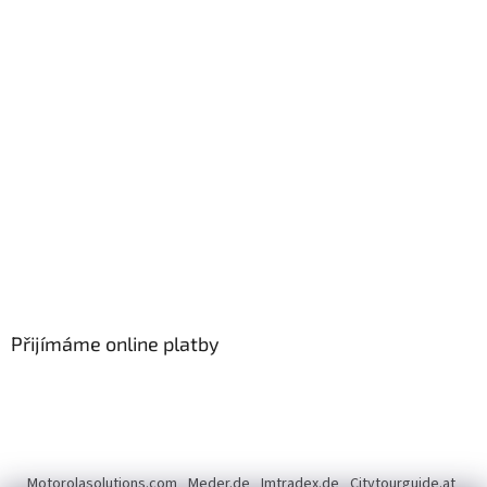
Přijímáme online platby
Motorolasolutions.com
Meder.de
Imtradex.de
Citytourguide.at