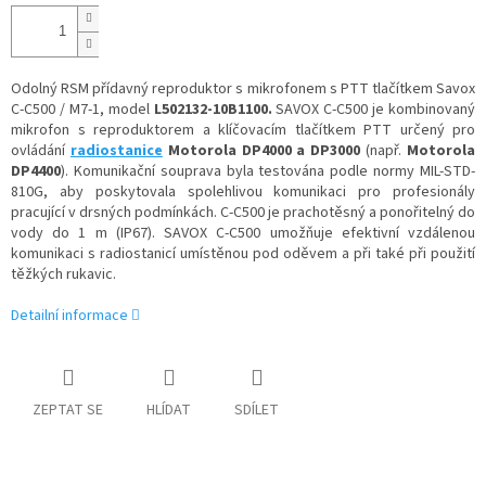
cena:
Odolný RSM přídavný reproduktor s mikrofonem s PTT tlačítkem Savox
C-C500 / M7-1, model
L502132-10B1100.
S
AVOX C-C500 je kombinovaný
mikrofon s reproduktorem a klíčovacím tlačítkem PTT určený pro
ovládání
radiostanice
Motorola DP4000 a DP3000
(např.
Motorola
DP4400
). Komunikační souprava byla testována podle normy MIL-STD-
810G, aby poskytovala spolehlivou komunikaci pro profesionály
pracující v drsných podmínkách. C-C500 je prachotěsný a ponořitelný do
vody do 1 m (IP67). SAVOX C-C500 umožňuje efektivní vzdálenou
komunikaci s radiostanicí umístěnou pod oděvem a při také při použití
těžkých rukavic.
Detailní informace
ZEPTAT SE
HLÍDAT
SDÍLET