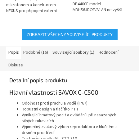
DP4400E model
mikrofonem a konektorem
MDH56JDC9VA1AN nejvyšší
NEXUS pro připojení externí
kategorie s možností
komunikační soupravy (SAVOX),
analogového a digitálního...
model...
ZOBRAZIT VŠECHNY SOUVISEJÍCÍ PRODUKTY
Popis
Podobné (16)
Související soubory (1)
Hodnocení
Diskuze
Detailní popis produktu
Hlavní vlastnosti SAVOX C-C500
Odolnost proti prachu a vodě (IP67)
Robustní design a tlačítko PTT
Vynikající hmatový pocit a ovládání i při nasazených
silných rukavicích
Výjimečný zvukový výkon reproduktoru v hlučném a
drsném prostředí
Testováno podle MIL-STD-810