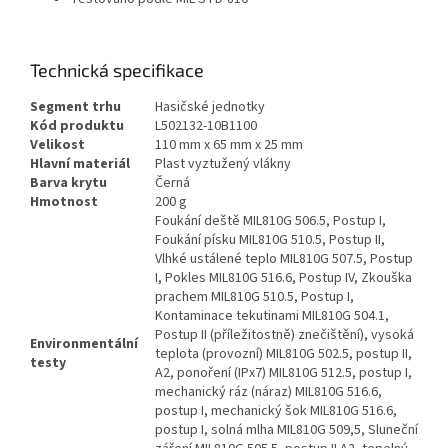
Technická specifikace
Segment trhu
Hasičské jednotky
Kód produktu
L502132-10B1100
Velikost
110 mm x 65 mm x 25 mm
Hlavní materiál
Plast vyztužený vlákny
Barva krytu
Černá
Hmotnost
200 g
Foukání deště MIL810G 506.5, Postup I,
Foukání písku MIL810G 510.5, Postup II,
Vlhké ustálené teplo MIL810G 507.5, Postup
I, Pokles MIL810G 516.6, Postup IV, Zkouška
prachem MIL810G 510.5, Postup I,
Kontaminace tekutinami MIL810G 504.1,
Postup II (příležitostně) znečištění), vysoká
Environmentální
teplota (provozní) MIL810G 502.5, postup II,
testy
A2, ponoření (IPx7) MIL810G 512.5, postup I,
mechanický ráz (náraz) MIL810G 516.6,
postup I, mechanický šok MIL810G 516.6,
postup I, solná mlha MIL810G 509,5, Sluneční