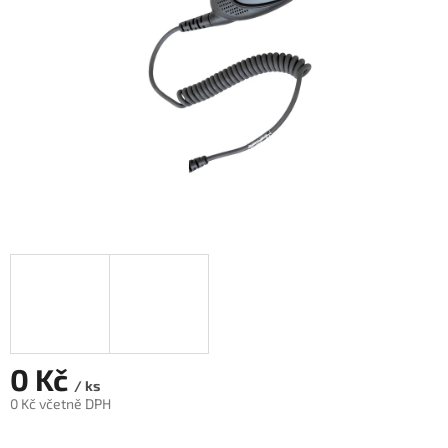
0 Kč
/ ks
0 Kč včetně DPH
Měrná