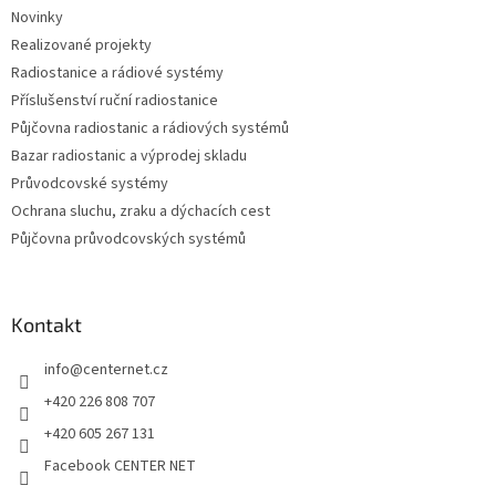
t
Novinky
í
Realizované projekty
Radiostanice a rádiové systémy
Příslušenství ruční radiostanice
Půjčovna radiostanic a rádiových systémů
Bazar radiostanic a výprodej skladu
Průvodcovské systémy
Ochrana sluchu, zraku a dýchacích cest
Půjčovna průvodcovských systémů
Kontakt
info
@
centernet.cz
+420 226 808 707
+420 605 267 131
Facebook CENTER NET