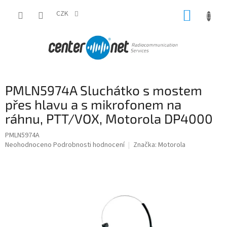
Přejít
NÁKUP
na
CZK
obsah
KOŠÍK
PMLN5974A Sluchátko s mostem
přes hlavu a s mikrofonem na
ráhnu, PTT/VOX, Motorola DP4000
PMLN5974A
Průměrné
Neohodnoceno
Podrobnosti hodnocení
Značka:
Motorola
hodnocení
produktu
je
0,0
z
5
hvězdiček.