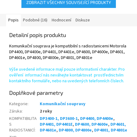
ZOBRAZIT VŠECHNY SOUVISEJÍCÍ PRODUKTY
Popis
Podobné (16)
Hodnocení
Diskuze
Detailní popis produktu
Komunikační souprava je kompatibilní s radiostanicemi Motorola
DP4400, DP4400e, DP4401, DP4401e, DP4600, DP4600e, DP4601,
DP4601e, DP4800, DP4800e, DP4801, DP4801e
Výše uvedené informace mají pouze informativní charakter. Pro
ověření informací nás neváhejte kontaktovat prostřednictvím
kontaktního formuláře, nebo na uvedených telefonních číslech.
Doplňkové parametry
Kategorie
:
Komunikační soupravy
Záruka
:
2 roky
KOMPATIBILITA
DP3400-1, DP3600-1
,
DP4400, DP4400e
,
S
DP4401, DP4401E
,
DP4600, DP4600e
,
DP4601,
RADIOSTANICÍ
:
DP4601e
,
DP4800, DP4800e
,
DP4801, DP4801e