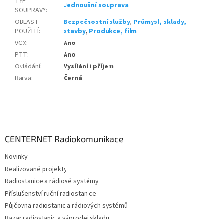
TYP
Jednoušní souprava
SOUPRAVY
:
OBLAST
Bezpečnostní služby
,
Průmysl, sklady,
POUŽITÍ
:
stavby
,
Produkce, film
VOX
:
Ano
PTT
:
Ano
Ovládání
:
Vysílání i příjem
Barva
:
Černá
Z
á
p
a
CENTERNET Radiokomunikace
t
Novinky
í
Realizované projekty
Radiostanice a rádiové systémy
Příslušenství ruční radiostanice
Půjčovna radiostanic a rádiových systémů
Bazar radiostanic a výprodej skladu