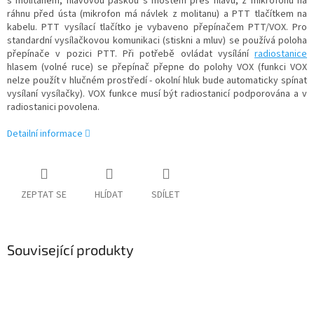
s molitanem, hlavovou páskou s mostem přes hlavu, z mikrofonu na
ráhnu před ústa (mikrofon má návlek z molitanu) a PTT tlačítkem na
kabelu. PTT vysílací tlačítko je vybaveno přepínačem PTT/VOX. Pro
standardní vysílačkovou komunikaci (stiskni a mluv) se používá poloha
přepínače v pozici PTT. Při potřebě ovládat vysílání
radiostanice
hlasem (volné ruce) se přepínač přepne do polohy VOX (funkci VOX
nelze použít v hlučném prostředí - okolní hluk bude automaticky spínat
vysílaní vysílačky). VOX funkce musí být radiostanicí podporována a v
radiostanici povolena.
Detailní informace
ZEPTAT SE
HLÍDAT
SDÍLET
Související produkty