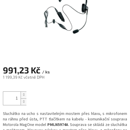
991,23 Kč
/ ks
1 199,39 Kč včetně DPH
Měrná
cena:
Sluchátko na ucho s nastavitelným mostem přes hlavu, s mikrofonem
na ráhnu před ústa, PTT tlačítkem na kabelu - komunikační souprava
Motorola MagOne model
PMLN5974A
. Souprava se skládá ze sluchátka