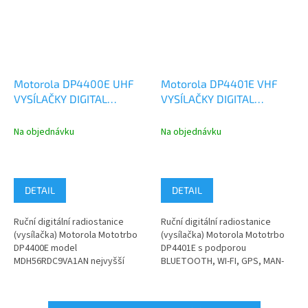
Motorola DP4400E UHF
Motorola DP4401E VHF
VYSÍLAČKY DIGITAL
VYSÍLAČKY DIGITAL
ANALOG
ANALOG BT Wi-Fi GNSS
MDH56RDC9VA1AN
MDH56JDC9RA1AN
Na objednávku
Na objednávku
DETAIL
DETAIL
Ruční digitální radiostanice
Ruční digitální radiostanice
(vysílačka) Motorola Mototrbo
(vysílačka) Motorola Mototrbo
DP4400E model
DP4401E s podporou
MDH56RDC9VA1AN nejvyšší
BLUETOOTH, WI-FI, GPS, MAN-
kategorie s možností
DOWN, LONE WORKER INDOOR...
analogového a digitálního...