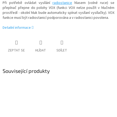
Při potřebě ovládat vysílání
radiostanice
hlasem (volné ruce) se
přepínač přepne do polohy VOX (funkci VOX nelze použít v hlučném
prostředí - okolní hluk bude automaticky spínat vysílaní vysílačky). VOX
funkce musí být radiostanicí podporována a v radiostanici povolena.
Detailní informace
ZEPTAT SE
HLÍDAT
SDÍLET
Související produkty