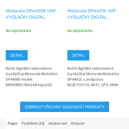
Motorola DP4400E UHF
Motorola DP4401E VHF
VYSÍLAČKY DIGITAL
VYSÍLAČKY DIGITAL
ANALOG
ANALOG BT Wi-Fi GNSS
MDH56RDC9VA1AN
MDH56JDC9RA1AN
Na objednávku
Na objednávku
DETAIL
DETAIL
Ruční digitální radiostanice
Ruční digitální radiostanice
(vysílačka) Motorola Mototrbo
(vysílačka) Motorola Mototrbo
DP4400E model
DP4401E s podporou
MDH56RDC9VA1AN nejvyšší
BLUETOOTH, WI-FI, GPS, MAN-
kategorie s možností
DOWN, LONE WORKER INDOOR...
analogového a digitálního...
ZOBRAZIT VŠECHNY SOUVISEJÍCÍ PRODUKTY
Popis
Podobné (16)
Hodnocení
Diskuze