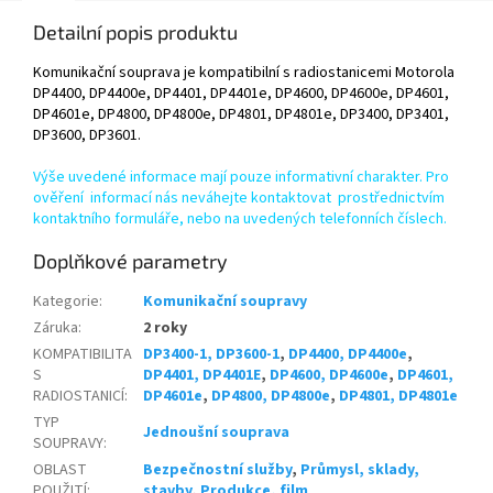
Detailní popis produktu
Komunikační souprava je kompatibilní s radiostanicemi Motorola
DP4400, DP4400e, DP4401, DP4401e, DP4600, DP4600e, DP4601,
DP4601e, DP4800, DP4800e, DP4801, DP4801e, DP3400, DP3401,
DP3600, DP3601.
Výše uvedené informace mají pouze informativní charakter. Pro
ověření informací nás neváhejte kontaktovat prostřednictvím
kontaktního formuláře, nebo na uvedených telefonních číslech.
Doplňkové parametry
Kategorie
:
Komunikační soupravy
Záruka
:
2 roky
KOMPATIBILITA
DP3400-1, DP3600-1
,
DP4400, DP4400e
,
S
DP4401, DP4401E
,
DP4600, DP4600e
,
DP4601,
RADIOSTANICÍ
:
DP4601e
,
DP4800, DP4800e
,
DP4801, DP4801e
TYP
Jednoušní souprava
SOUPRAVY
:
OBLAST
Bezpečnostní služby
,
Průmysl, sklady,
POUŽITÍ
:
stavby
,
Produkce, film