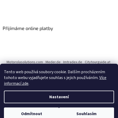
Přijímáme online platby
Motorolasolutions.com
Meder.de
Imtradex.de
Citytourguide.at
Peltor.com
Tento web používá soubory cookie. Dalším procházením
tohoto webu vyjadřujete souhlas s jejich používáním.
Více
informací zde
.
Vytvořil Shoptet
Nastavení
Copyright 2026
CENTERNET.cz
. Všechna práva vyhrazena.
Upravit
Odmítnout
Souhlasím
nastavení cookies