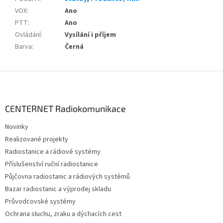
VOX
:
Ano
PTT
:
Ano
Ovládání
:
Vysílání i příjem
Barva
:
Černá
Z
á
p
a
CENTERNET Radiokomunikace
t
Novinky
í
Realizované projekty
Radiostanice a rádiové systémy
Příslušenství ruční radiostanice
Půjčovna radiostanic a rádiových systémů
Bazar radiostanic a výprodej skladu
Průvodcovské systémy
Ochrana sluchu, zraku a dýchacích cest