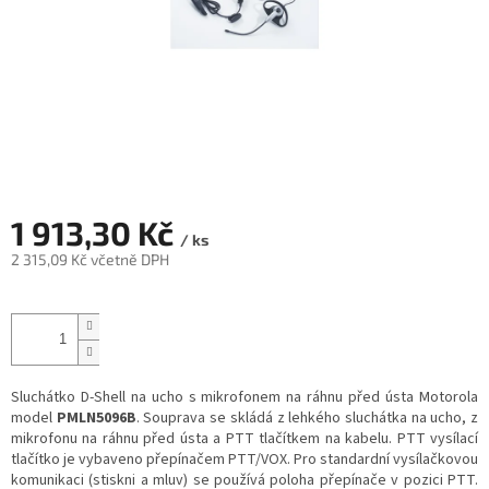
1 913,30 Kč
/ ks
2 315,09 Kč včetně DPH
Měrná
cena:
Sluchátko D-Shell na ucho s mikrofonem na ráhnu před ústa Motorola
model
PMLN5096B
. Souprava se skládá z lehkého sluchátka na ucho, z
mikrofonu na ráhnu před ústa a PTT tlačítkem na kabelu. PTT vysílací
tlačítko je vybaveno přepínačem PTT/VOX. Pro standardní vysílačkovou
komunikaci (stiskni a mluv) se používá poloha přepínače v pozici PTT.