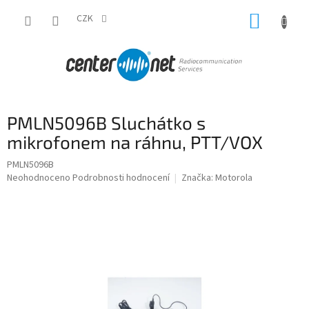
Přejít
NÁKUP
na
CZK
obsah
KOŠÍK
PMLN5096B Sluchátko s
mikrofonem na ráhnu, PTT/VOX
PMLN5096B
Průměrné
Neohodnoceno
Podrobnosti hodnocení
Značka:
Motorola
hodnocení
produktu
je
0,0
z
5
hvězdiček.