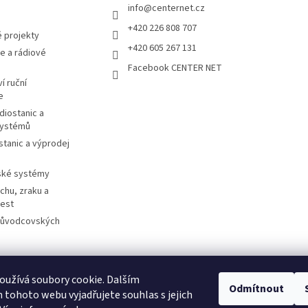
info
@
centernet.cz
+420 226 808 707
 projekty
+420 605 267 131
e a rádiové
Facebook CENTER NET
í ruční
e
diostanic a
systémů
stanic a výprodej
ské systémy
chu, zraku a
cest
růvodcovských
užívá soubory cookie. Dalším
otorolasolutions.com
Meder.de
Imtradex.de
Citytourguide.at
Peltor.c
Odmítnout
tohoto webu vyjadřujete souhlas s jejich