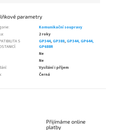
lňkové parametry
gorie
:
Komunikační soupravy
ka
:
2 roky
ATIBILITA S
GP344
,
GP388
,
GP344, GP644,
OSTANICÍ
:
GP688R
Ne
Ne
dání
:
Vysílání i příjem
a
:
Černá
Přijímáme online
platby