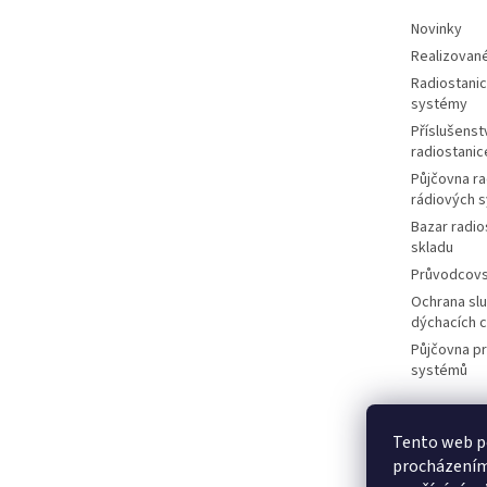
Novinky
Realizované
Radiostanic
systémy
Příslušenstv
radiostanic
Půjčovna ra
rádiových 
Bazar radio
skladu
Průvodcov
Ochrana slu
dýchacích 
Půjčovna p
systémů
Tento web po
M
procházením 