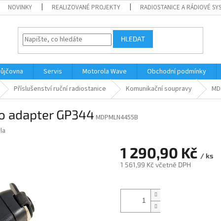
NOVINKY
REALIZOVANÉ PROJEKTY
RADIOSTANICE A RÁDIOVÉ SY
HLEDAT
ůjčovna
Servis
Motorola Wave
Obchodní podmínky
Příslušenství ruční radiostanice
Komunikační soupravy
MD
 adapter GP344
MDPMLN4455B
la
1 290,90 Kč
/ ks
1 561,99 Kč včetně DPH
Měrná
cena: