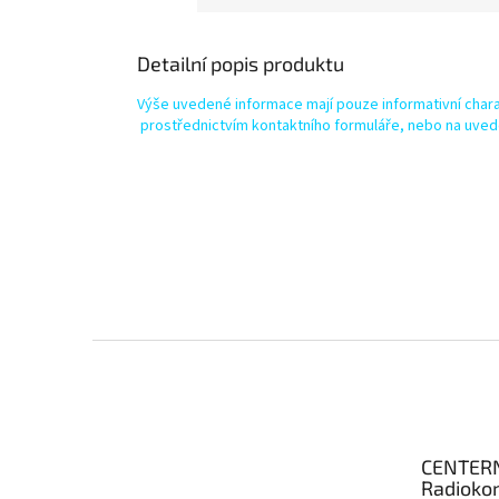
Detailní popis produktu
Výše uvedené informace mají pouze informativní chara
prostřednictvím kontaktního formuláře, nebo na uved
Z
á
p
a
t
CENTER
í
Radioko