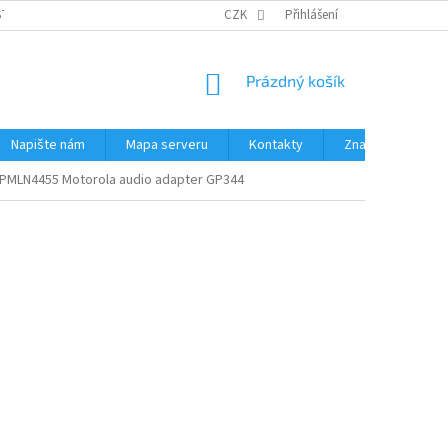
STÉMY
PŘÍSLUŠENSTVÍ RUČNÍ RADIOSTANICE
CZK
Přihlášení
PŮJČOVNA RADIOSTANI
NÁKUPNÍ
Prázdný košík
KOŠÍK
Napište nám
Mapa serveru
Kontakty
Značky
PMLN4455 Motorola audio adapter GP344