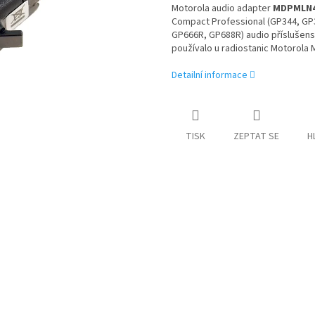
Motorola audio adapter
MDPMLN4
Compact Professional (GP344, GP
GP666R, GP688R) audio příslušens
používalo u radiostanic Motorola 
Detailní informace
TISK
ZEPTAT SE
H