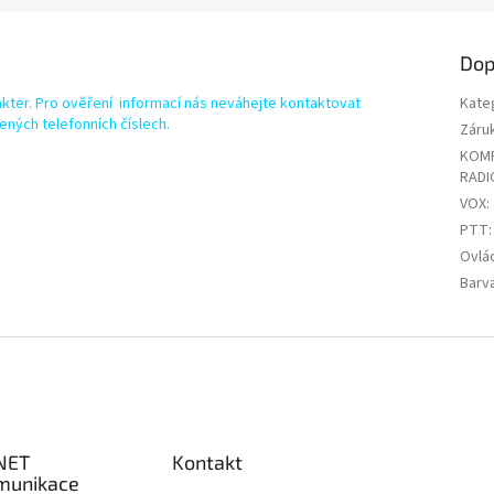
Dop
kter. Pro ověření informací nás neváhejte kontaktovat
Kate
ených telefonních číslech.
Záru
KOMP
RADI
VOX
:
PTT
:
Ovlá
Barv
NET
Kontakt
munikace