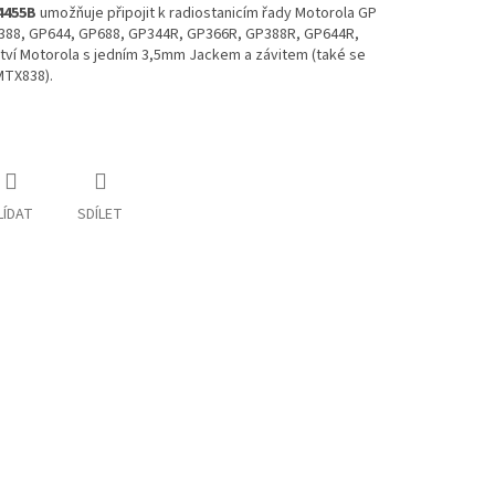
455B
umožňuje připojit k radiostanicím řady Motorola GP
388, GP644, GP688, GP344R, GP366R, GP388R, GP644R,
tví Motorola s jedním 3,5mm Jackem a závitem (také se
MTX838).
LÍDAT
SDÍLET