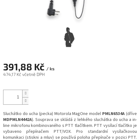
391,88 Kč
/ ks
474,17 Kč včetně DPH
Měrná
cena:
Sluchátko do ucha (pecka) Motorola MagOne model
PMLN6534A
(dříve
MDPMLN4442A
). Souprava se skládá z lehkého sluchátka do ucha a in-
line mikrofonu kombinovaného s PTT tlačítkem. PTT vysílací tlačítko je
vybaveno přepínačem PTT/VOX. Pro standardní vysílačkovou
komunikaci (stiskni a mluv) se používá poloha přepínače v pozici PTT.