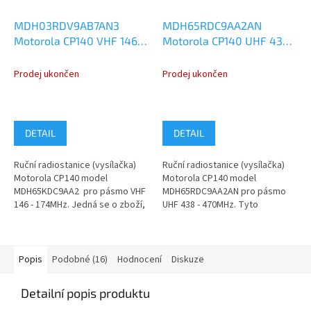
MDH03RDV9AB7AN3
MDH65RDC9AA2AN
Motorola CP140 VHF 146-
Motorola CP140 UHF 438-
174MHz 5W
470MHz 4W
Prodej ukončen
Prodej ukončen
DETAIL
DETAIL
Ruční radiostanice (vysílačka)
Ruční radiostanice (vysílačka)
Motorola CP140 model
Motorola CP140 model
MDH65KDC9AA2 pro pásmo VHF
MDH65RDC9AA2AN pro pásmo
146 - 174MHz. Jedná se o zboží,
UHF 438 - 470MHz. Tyto
které nebylo nikdy použité -...
radiostanice Motorola CP140
UHF byly používány...
Popis
Podobné (16)
Hodnocení
Diskuze
Detailní popis produktu