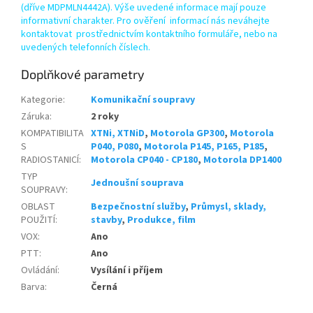
(dříve MDPMLN4442A). Výše uvedené informace mají pouze
informativní charakter. Pro ověření informací nás neváhejte
kontaktovat prostřednictvím kontaktního formuláře, nebo na
uvedených telefonních číslech.
Doplňkové parametry
Kategorie
:
Komunikační soupravy
Záruka
:
2 roky
KOMPATIBILITA
XTNi, XTNiD
,
Motorola GP300
,
Motorola
S
P040, P080
,
Motorola P145, P165, P185
,
RADIOSTANICÍ
:
Motorola CP040 - CP180
,
Motorola DP1400
TYP
Jednoušní souprava
SOUPRAVY
:
OBLAST
Bezpečnostní služby
,
Průmysl, sklady,
POUŽITÍ
:
stavby
,
Produkce, film
VOX
:
Ano
PTT
:
Ano
Ovládání
:
Vysílání i příjem
Barva
:
Černá