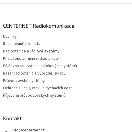
Z
á
p
a
CENTERNET Radiokomunikace
t
Novinky
í
Realizované projekty
Radiostanice a rádiové systémy
Příslušenství ruční radiostanice
Půjčovna radiostanic a rádiových systémů
Bazar radiostanic a výprodej skladu
Průvodcovské systémy
Ochrana sluchu, zraku a dýchacích cest
Půjčovna průvodcovských systémů
Kontakt
info
@
centernet.cz