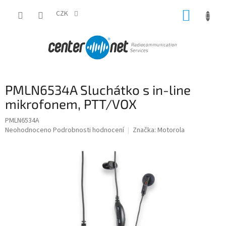
Přejít
NÁKUP
na
CZK
obsah
KOŠÍK
PMLN6534A Sluchátko s in-line
mikrofonem, PTT/VOX
PMLN6534A
Průměrné
Neohodnoceno
Podrobnosti hodnocení
Značka:
Motorola
hodnocení
produktu
je
0,0
z
5
hvězdiček.