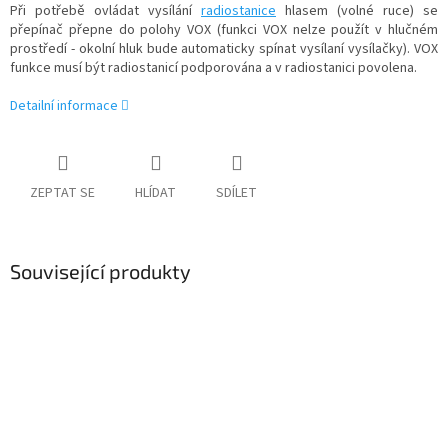
Při potřebě ovládat vysílání
radiostanice
hlasem (volné ruce) se
přepínač přepne do polohy VOX (funkci VOX nelze použít v hlučném
prostředí - okolní hluk bude automaticky spínat vysílaní vysílačky). VOX
funkce musí být radiostanicí podporována a v radiostanici povolena.
Detailní informace
ZEPTAT SE
HLÍDAT
SDÍLET
Související produkty