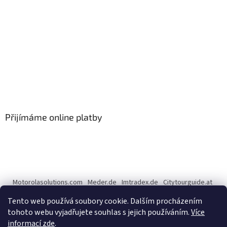
Přijímáme online platby
Motorolasolutions.com
Meder.de
Imtradex.de
Citytourguide.at
Peltor.com
Tento web používá soubory cookie. Dalším procházením
tohoto webu vyjadřujete souhlas s jejich používáním.
Více
informací zde
.