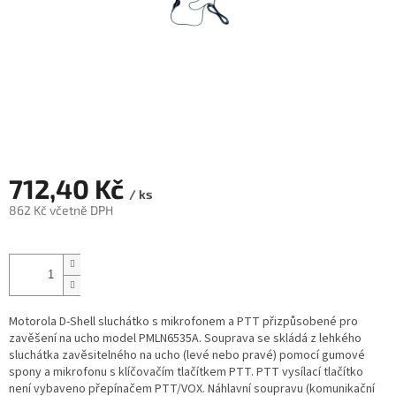
712,40 Kč
/ ks
862 Kč včetně DPH
Měrná
cena:
Motorola D-Shell sluchátko s mikrofonem a PTT přizpůsobené pro
zavěšení na ucho model PMLN6535A. Souprava se skládá z lehkého
sluchátka zavěsitelného na ucho (levé nebo pravé) pomocí gumové
spony a mikrofonu s klíčovačím tlačítkem PTT. PTT vysílací tlačítko
není vybaveno přepínačem PTT/VOX. Náhlavní soupravu (komunikační