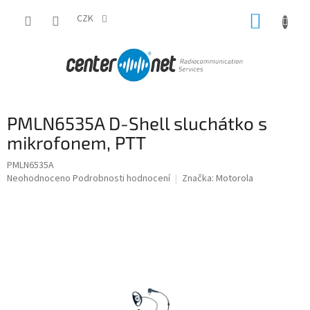
Přejít
NÁKUP
na
CZK
obsah
KOŠÍK
PMLN6535A D-Shell sluchátko s
mikrofonem, PTT
PMLN6535A
Průměrné
Neohodnoceno
Podrobnosti hodnocení
Značka:
Motorola
hodnocení
produktu
je
0,0
z
5
hvězdiček.