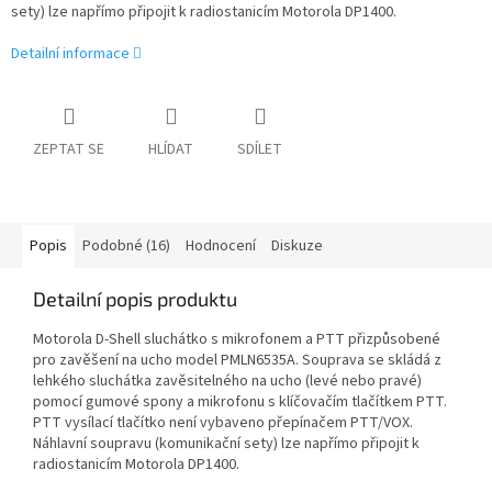
sety) lze napřímo připojit k radiostanicím Motorola DP1400.
Detailní informace
ZEPTAT SE
HLÍDAT
SDÍLET
Popis
Podobné (16)
Hodnocení
Diskuze
Detailní popis produktu
Motorola D-Shell sluchátko s mikrofonem a PTT přizpůsobené
pro zavěšení na ucho model PMLN6535A. Souprava se skládá z
lehkého sluchátka zavěsitelného na ucho (levé nebo pravé)
pomocí gumové spony a mikrofonu s klíčovačím tlačítkem PTT.
PTT vysílací tlačítko není vybaveno přepínačem PTT/VOX.
Náhlavní soupravu (komunikační sety) lze napřímo připojit k
radiostanicím Motorola DP1400.