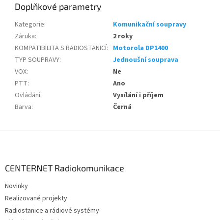
Doplňkové parametry
Kategorie
:
Komunikační soupravy
Záruka
:
2 roky
KOMPATIBILITA S RADIOSTANICÍ
:
Motorola DP1400
TYP SOUPRAVY
:
Jednoušní souprava
VOX
:
Ne
PTT
:
Ano
Ovládání
:
Vysílání i příjem
Barva
:
Černá
Z
á
p
a
CENTERNET Radiokomunikace
t
Novinky
í
Realizované projekty
Radiostanice a rádiové systémy