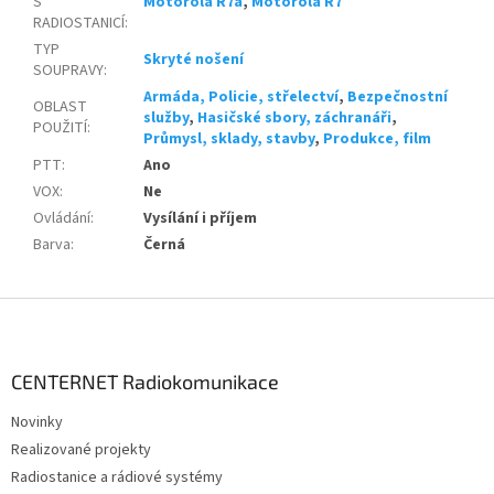
S
Motorola R7a
,
Motorola R7
RADIOSTANICÍ
:
TYP
Skryté nošení
SOUPRAVY
:
Armáda, Policie, střelectví
,
Bezpečnostní
OBLAST
služby
,
Hasičské sbory, záchranáři
,
POUŽITÍ
:
Průmysl, sklady, stavby
,
Produkce, film
PTT
:
Ano
VOX
:
Ne
Ovládání
:
Vysílání i příjem
Barva
:
Černá
Z
á
p
a
CENTERNET Radiokomunikace
t
Novinky
í
Realizované projekty
Radiostanice a rádiové systémy