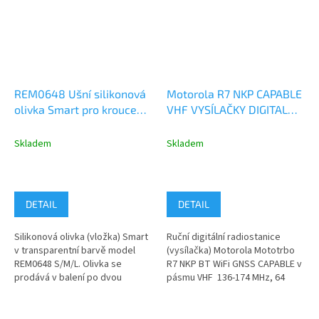
REM0648 Ušní silikonová
Motorola R7 NKP CAPABLE
olivka Smart pro kroucený
VHF VYSÍLAČKY DIGITAL
zvukovod, 2ks (levá a
ANALOG BT WiFi GNSS
pravá)
MDH06JDC9WA2AN
Skladem
Skladem
DETAIL
DETAIL
Silikonová olivka (vložka) Smart
Ruční digitální radiostanice
v transparentní barvě model
(vysílačka) Motorola Mototrbo
REM0648 S/M/L. Olivka se
R7 NKP BT WiFi GNSS CAPABLE v
prodává v balení po dvou
pásmu VHF 136-174 MHz, 64
kusech, krabička obsahuje
kanálů, vysílací výkon...
olivku pro...