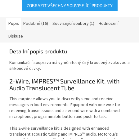
ZOBRAZIT VŠECHNY SOUVISEJÍCÍ PRODUKTY
Popis
Podobné (16)
Související soubory (1)
Hodnocení
Diskuze
Detailní popis produktu
Komunikační souprava má vyměnitelný čirý kroucený zvukovod a
silikonové olivky.
2-Wire, IMPRES™ Surveillance Kit, with
Audio Translucent Tube
This earpiece allows you to discreetly send and receive
messages in loud environments. Equipped with one wire for
receiving transmissions and a second wire with a combined
microphone, programmable button and push-to-talk.
This 2-wire surveillance kit is designed with enhanced
translucent acoustic tubing and IMPRES™ audio. Motorola's