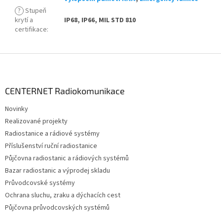
?
Stupeň
krytí a
IP68, IP66, MIL STD 810
certifikace
:
Z
á
p
a
CENTERNET Radiokomunikace
t
Novinky
í
Realizované projekty
Radiostanice a rádiové systémy
Příslušenství ruční radiostanice
Půjčovna radiostanic a rádiových systémů
Bazar radiostanic a výprodej skladu
Průvodcovské systémy
Ochrana sluchu, zraku a dýchacích cest
Půjčovna průvodcovských systémů