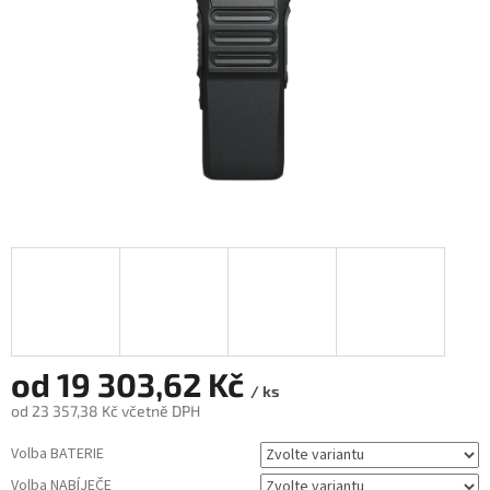
od
19 303,62 Kč
/ ks
od
23 357,38 Kč
včetně DPH
Měrná
Volba BATERIE
cena:
Volba NABÍJEČE