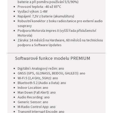
baterie a při poměru používání 5/5/90%)
Provozní teplota: -40 až 85°C
Vysílací výkon: 1-4W
Napájení: 7,5V z baterie (akumulátoru)
Robustní konektor z boku radiostanice pro externí audio
soupravy
Podpora Motorola Impres II (vyšší řada příslušenství
Motorola)
Záruka: 24 měsíců na Hardware, 60 měsíců na technickou
podporu a Software Updates
Softwarové funkce modelu PREMIUM
Digitální i Analogový režim: ano
GNSS (GPS, GLONASS, BEIDOU, GALILEO): ano
Wi-Fi 5 (2,4 GHz, 5GHz): ano
Bluetooth 5.2 (Audio a Data): ano
Indoor Location: ano
Man Down (Fall Alert): ano
Audio Recording: ano
Generic Sensor: ano
M-Radio Control App: ano
Transmit Interrupt Encode: ano