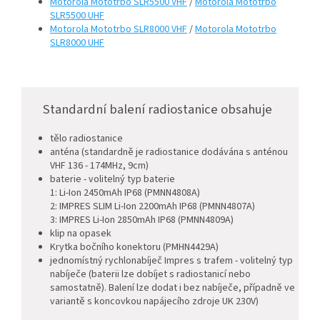
Motorola Mototrbo SLR5500 VHF
/
Motorola Mototrbo
SLR5500 UHF
Motorola Mototrbo SLR8000 VHF
/
Motorola Mototrbo
SLR8000 UHF
Standardní balení radiostanice obsahuje
tělo radiostanice
anténa (standardně je radiostanice dodávána s anténou
VHF 136 - 174MHz, 9cm)
baterie - volitelný typ baterie
1: Li-Ion 245
0mAh IP68 (PMNN4808A)
2: IMPRES SLIM Li-Ion 2200mAh IP68 (PMNN4807A)
3: IMPRES Li-Ion 2850mAh IP68 (PMNN4809A)
klip na opasek
Krytka bočního konektoru (PMHN4429A)
jednomístný rychlonabíječ Impres s trafem - volitelný typ
nabíječe (baterii lze dobíjet s radiostanicí nebo
samostatně). Balení lze dodat i bez nabíječe, případně ve
variantě s koncovkou napájecího zdroje UK 230V)