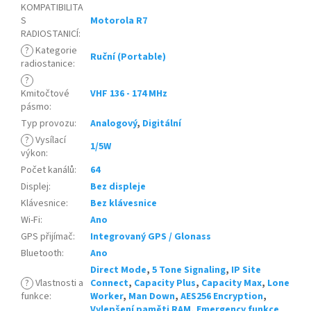
KOMPATIBILITA
S
Motorola R7
RADIOSTANICÍ
:
?
Kategorie
Ruční (Portable)
radiostanice
:
?
Kmitočtové
VHF 136 - 174 MHz
pásmo
:
Typ provozu
:
Analogový
,
Digitální
?
Vysílací
1/5W
výkon
:
Počet kanálů
:
64
Displej
:
Bez displeje
Klávesnice
:
Bez klávesnice
Wi-Fi
:
Ano
GPS přijímač
:
Integrovaný GPS / Glonass
Bluetooth
:
Ano
Direct Mode
,
5 Tone Signaling
,
IP Site
?
Vlastnosti a
Connect
,
Capacity Plus
,
Capacity Max
,
Lone
funkce
:
Worker
,
Man Down
,
AES256 Encryption
,
Vylepšení paměti RAM
,
Emergency funkce