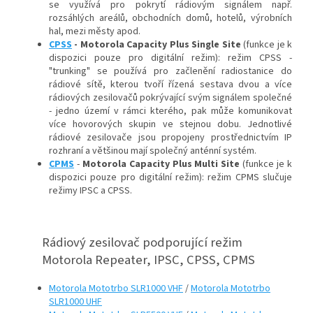
se využívá pro pokrytí rádiovým signálem např.
rozsáhlých areálů, obchodních domů, hotelů, výrobních
hal, mezi městy apod.
CPSS
- Motorola Capacity Plus Single Site
(funkce je k
dispozici pouze pro digitální režim): režim CPSS -
"trunking" se používá pro začlenění radiostanice do
rádiové sítě, kterou tvoří řízená sestava dvou a více
rádiových zesilovačů pokrývající svým signálem společné
- jedno území v rámci kterého, pak může komunikovat
více hovorových skupin ve stejnou dobu. Jednotlivé
rádiové zesilovače jsou propojeny prostřednictvím IP
rozhraní a většinou mají společný anténní systém.
CPMS
-
Motorola Capacity Plus Multi Site
(funkce je k
dispozici pouze pro digitální režim): režim CPMS slučuje
režimy IPSC a CPSS.
Rádiový zesilovač podporující režim
Motorola Repeater, IPSC, CPSS, CPMS
Motorola Mototrbo SLR1000 VHF
/
Motorola Mototrbo
SLR1000 UHF