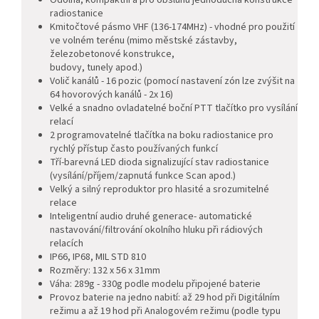
radiostanice
Kmitočtové pásmo VHF (136-174MHz)
- vhodné pro použití
ve volném terénu (mimo městské zástavby,
železobetonové konstrukce,
budovy, tunely apod.)
Volič kanálů - 16 pozic (pomocí nastavení zón lze zvýšit na
64 hovorových kanálů - 2x 16)
Velké a snadno ovladatelné boční PTT tlačítko pro vysílání
relací
2 programovatelné tlačítka na boku radiostanice pro
rychlý přístup často používaných funkcí
Tří-barevná LED dioda signalizující stav radiostanice
(vysílání/příjem/zapnutá funkce Scan apod.)
Velký a silný reproduktor pro hlasité a srozumitelné
relace
Inteligentní audio druhé generace- automatické
nastavování/filtrování okolního hluku při rádiových
relacích
IP66, IP68, MIL STD 810
Rozměry: 132 x 56 x 31mm
Váha: 289g - 330g podle modelu připojené baterie
Provoz baterie na jedno nabití: až 29 hod při Digitálním
režimu a až 19 hod při Analogovém režimu (podle typu