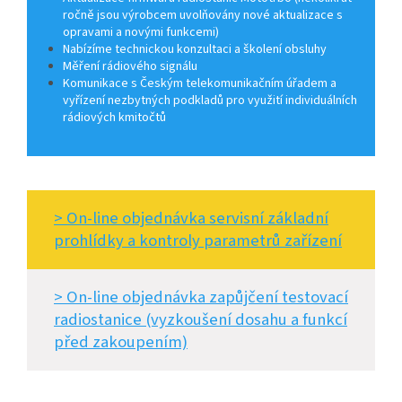
ročně jsou výrobcem uvolňovány nové aktualizace s
opravami a novými funkcemi)
Nabízíme technickou konzultaci a školení obsluhy
Měření rádiového signálu
Komunikace s Českým telekomunikačním úřadem a
vyřízení nezbytných podkladů pro využití individuálních
rádiových kmitočtů
> On-line objednávka servisní základní
prohlídky a kontroly parametrů zařízení
> On-line objednávka zapůjčení testovací
radiostanice (vyzkoušení dosahu a funkcí
před zakoupením)