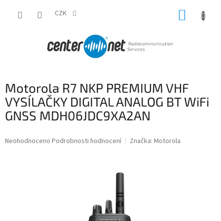
Přejít
NÁKUP
na
CZK
obsah
KOŠÍK
Motorola R7 NKP PREMIUM VHF
VYSÍLAČKY DIGITAL ANALOG BT WiFi
GNSS MDH06JDC9XA2AN
Průměrné
Neohodnoceno
Podrobnosti hodnocení
Značka:
Motorola
hodnocení
produktu
je
0,0
z
5
hvězdiček.