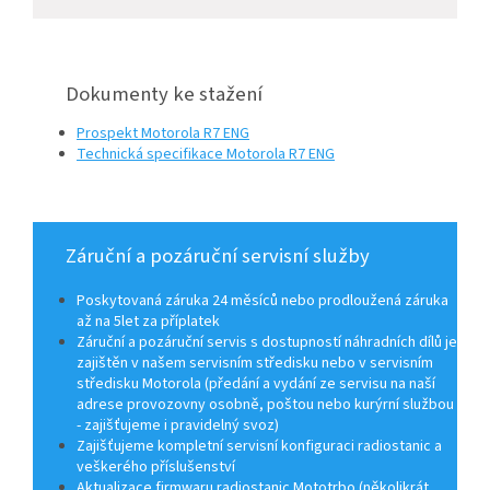
Dokumenty ke stažení
Prospekt Motorola R7 ENG
Technická specifikace Motorola R7 ENG
Záruční a pozáruční servisní služby
Poskytovaná záruka 24 měsíců nebo prodloužená záruka
až na 5let za příplatek
Záruční a pozáruční servis s dostupností náhradních dílů je
zajištěn v našem servisním středisku nebo v servisním
středisku Motorola (předání a vydání ze servisu na naší
adrese provozovny osobně, poštou nebo kurýrní službou
- zajišťujeme i pravidelný svoz)
Zajišťujeme kompletní servisní konfiguraci radiostanic a
veškerého příslušenství
Aktualizace firmwaru radiostanic Mototrbo (několikrát