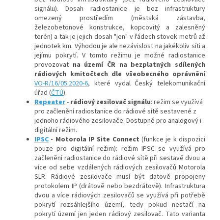
signálu). Dosah radiostanice je bez infrastruktury
omezený prostředím (městská zástavba,
železobetonové konstrukce, kopcovitý a zalesněný
terén) a tak je jejich dosah "jen" v řádech stovek metrů až
jednotek km. Výhodou je ale nezávislost na jakékoliv síti a
jejímu pokrytí. V tomto režimu je možné radiostanice
provozovat
na území ČR na bezplatných sdílených
rádiových kmitočtech dle všeobecného oprávnění
VO-R/16/05.2020-6
, které vydal Český telekomunikační
úřad (
ČTÚ
).
Repeater
-
rádiový zesilovač signálu
: režim se využívá
pro začlenění radiostanice do rádiové sítě sestavené z
jednoho rádiového zesilovače. Dostupné pro analogový i
digitální režim.
IPSC
- Motorola IP Site Connect
(funkce je k dispozici
pouze pro digitální režim
): r
ežim IPSC se využívá pro
začlenění radiostanice do rádiové sítě při sestavě dvou a
více od sebe vzdálených rádiových zesilovačů Motorola
SLR. Rádiové zesilovače musí být datově propojeny
protokolem IP (drátově nebo bezdrátově). Infrastruktura
dvou a více rádiových zesilovačů se využívá při potřebě
pokrytí rozsáhlejšího území, tedy pokud nestačí na
pokrytí území jen jeden rádiový zesilovač. Tato varianta