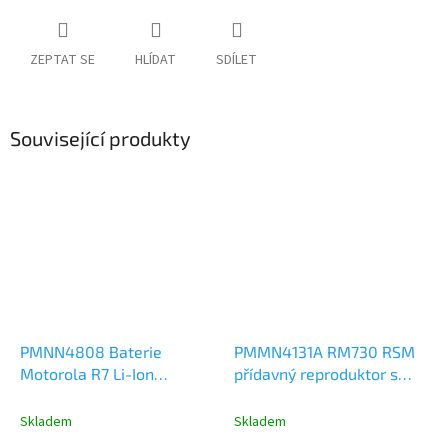
ZEPTAT SE
HLÍDAT
SDÍLET
Související produkty
PMNN4808 Baterie
PMMN4131A RM730 RSM
Motorola R7 Li-Ion
přídavný reproduktor s
2450mAh
mikrofonem a PTT
tlačítkem, IP68, Motorola
Skladem
Skladem
R7