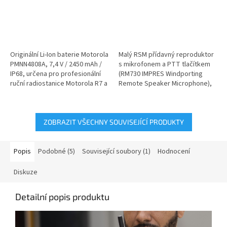
Originální Li-Ion baterie Motorola
Malý RSM přídavný reproduktor
PMNN4808A, 7,4 V / 2450 mAh /
s mikrofonem a PTT tlačítkem
IP68, určena pro profesionální
(RM730 IMPRES Windporting
ruční radiostanice Motorola R7 a
Remote Speaker Microphone),
R7a. Nabízí...
3,5mm konektor pro připojení...
ZOBRAZIT VŠECHNY SOUVISEJÍCÍ PRODUKTY
Popis
Podobné (5)
Související soubory (1)
Hodnocení
Diskuze
Detailní popis produktu