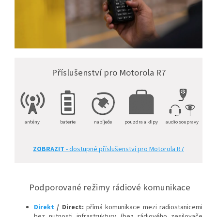
Příslušenství pro Motorola R7
antény
baterie
nabíječe
pouzdra a klipy
audio soupravy
ZOBRAZIT
- dostupné příslušenství pro Motorola R7
Podporované režimy rádiové komunikace
Direkt
/ Direct:
přímá komunikace mezi radiostanicemi
bez nutnosti infrastruktury (bez rádiového zesilovače