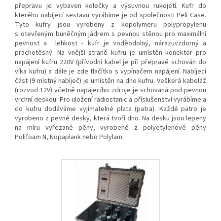
přepravu je vybaven kolečky a výsuvnou rukojetí. Kufr do
kterého nabíjecí sestavu vyrábíme je od společnosti Peli Case.
Tyto kufry jsou vyrobeny z kopolymeru polypropylenu
s otevřeným buněčným jádrem s pevnou stěnou pro maximální
pevnost a lehkost - kufr je voděodolný, nárazuvzdorný a
prachotěsný. Na vnější straně kufru je umístěn konektor pro
napájení kufru 220V (přívodní kabel je při přepravě schován do
víka kufru) a dále je zde tlačítko s vypínačem napájení. Nabíjecí
část (9 místný nabíječ) je umístěn na dno kufru. Veškerá kabeláž
(rozvod 12V) včetně napájecího zdroje je schovaná pod pevnou
vrchní deskou. Pro uložení radiostanic a příslušenství vyrábíme a
do kufru dodáváme vyjímatelné plata (patra). Každé patro je
vyrobeno z pevné desky, která tvoří dno. Na desku jsou lepeny
na míru vyřezané pěny, vyrobené z polyetylenové pěny
Polifoam N, Nopaplank nebo Polylam.