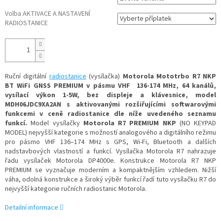
Volba AKTIVACE A NASTAVENÍ
RADIOSTANICE
Ruční digitální
radiostanice
(vysílačka)
Motorola Mototrbo R7 NKP
BT WiFi GNSS PREMIUM v pásmu VHF 136-174 MHz, 64 kanálů,
vysílací výkon 1-5W, bez displeje a klávesnice, model
MDH06JDC9XA2AN s aktivovanými rozšiřujícími softwarovými
funkcemi v ceně radiostanice dle níže uvedeného seznamu
funkcí.
Model vysílačky
Motorola
R7 PREMIUM NKP
(NO KEYPAD
MODEL) nejvyšší kategorie s možností analogového a digitálního režimu
pro pásmo VHF 136–174 MHz s GPS, Wi-Fi, Bluetooth a dalších
nadstavbových vlastností a funkcí. Vysílačka Motorola R7 nahrazuje
řadu vysílaček Motorola DP4000e. Konstrukce Motorola R7 NKP
PREMIUM se vyznačuje moderním a kompaktnějším vzhledem. Nižší
váha, odolná konstrukce a široký výběr funkcí řadí tuto vysílačku R7 do
nejvyšší kategorie ručních radiostanic Motorola.
Detailní informace