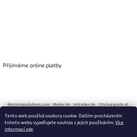
Přijímáme online platby
Motorolasolutions.com
Meder.de
Imtradex.de
Citytourguide.at
Peltor.com
Tento web používá soubory cookie. Dalším procházením
tohoto webu vyjadřujete souhlas s jejich používáním.
Více
informací zde
.