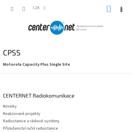
Přejít
NÁKUP
na
CZK
obsah
KOŠÍK
CPSS
Motorola Capacity Plus Single Site
Z
á
p
a
CENTERNET Radiokomunikace
t
Novinky
í
Realizované projekty
Radiostanice a rádiové systémy
Příslušenství ruční radiostanice