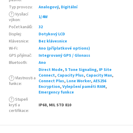
pásmo
:
Typ provozu
:
Analogový
,
Digitální
?
Vysílací
1/4W
výkon
:
Počet kanálů
:
32
Displej
:
Dotykový LCD
Klávesnice
:
Bez klávesnice
Wi-Fi
:
Ano (příplatkové options)
GPS přijímač
:
Integrovaný GPS / Glonass
Bluetooth
:
Ano
Direct Mode
,
5 Tone Signaling
,
IP Site
Connect
,
Capacity Plus
,
Capacity Max
,
?
Vlastnosti a
Connect Plus
,
Lone Worker
,
AES256
funkce
:
Encryption
,
Vylepšení paměti RAM
,
Emergency funkce
?
Stupeň
krytí a
IP68, MIL STD 810
certifikace
:
Z