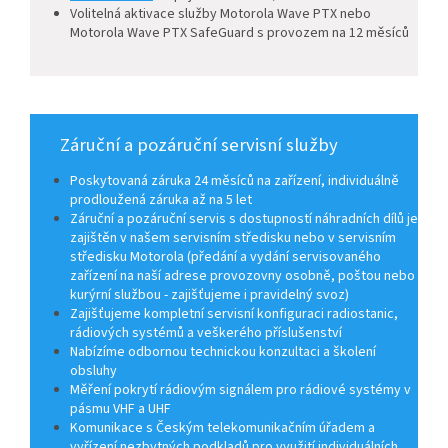
Volitelná aktivace služby Motorola Wave PTX nebo
Motorola Wave PTX SafeGuard s provozem na 12 měsíců
Záruční a pozáruční servisní služby
Poskytovaná záruka 24 měsíců na zařízení, individuálně
prodloužená záruka až na 5 let
Záruční a pozáruční servis s dostupností náhradních dílů je
zajištěn v našem servisním středisku nebo v servisním
středisku Motorola (předání a vydání servisovaného
zařízení na naší adrese provozovny osobně, poštou nebo
kurýrní službou - zajišťujeme i pravidelný svoz)
Zajišťujeme kompletní servisní konfiguraci radiostanic,
rádiových systémů a veškerého příslušenství
Nabízíme odbornou technickou konzultaci a školení
obsluhy
Měření pokrytí rádiovým signálem pro rádiové systémy v
pásmu VHF a UHF
Komunikace s Českým telekomunikačním úřadem a
vyřízení nezbytných podkladů pro využití individuálních