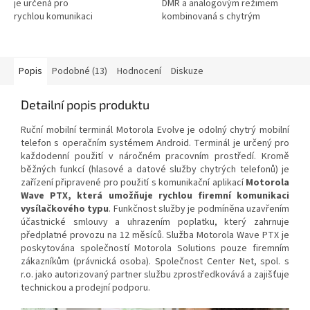
je určená pro
DMR a analogovým režimem
rychlou komunikaci
kombinovaná s chytrým
vysílačkového typu a monitoring
odolným telefonem 3G/4G LTE,
GPS polohy...
Wi-Fi a...
Popis
Podobné (13)
Hodnocení
Diskuze
Detailní popis produktu
Ruční mobilní terminál Motorola Evolve je odolný chytrý mobilní
telefon s operačním systémem Android. Terminál je určený pro
každodenní použití v náročném pracovním prostředí. Kromě
běžných funkcí (hlasové a datové služby chytrých telefonů) je
zařízení připravené pro použití s komunikační aplikací
Motorola
Wave PTX, která umožňuje
rychlou firemní komunikaci
vysílačkového typu
.
Funkčnost služby je podmíněna uzavřením
účastnické smlouvy a uhrazením poplatku, který zahrnuje
předplatné provozu na 12 měsíců. Služba Motorola Wave PTX je
poskytována společností Motorola Solutions pouze firemním
zákazníkům (právnická osoba). Společnost Center Net, spol. s
r.o. jako autorizovaný partner službu zprostředkovává a zajišťuje
technickou a prodejní podporu.