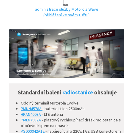
administrace služby Motorola Wave
(přihlášení ke svému účtu)
Standardní balení
radiostanice
obsahuje
Odolný terminál Motorola Evolve
PMNN4578A
- baterie Li-Ion 2500mAh
HKAN4003A
- LTE anténa
PMLN7932A
- plastový rychloupínací držák radiostanice s
otočným klipem na opasek
PS000042A12
- napájecí trafo 220V/1A s USB konektorem