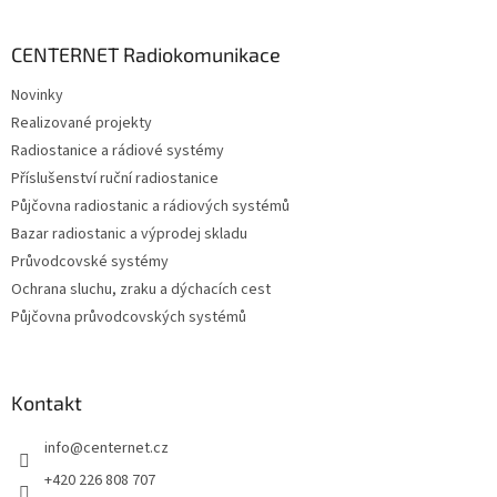
á
p
a
CENTERNET Radiokomunikace
t
Novinky
í
Realizované projekty
Radiostanice a rádiové systémy
Příslušenství ruční radiostanice
Půjčovna radiostanic a rádiových systémů
Bazar radiostanic a výprodej skladu
Průvodcovské systémy
Ochrana sluchu, zraku a dýchacích cest
Půjčovna průvodcovských systémů
Kontakt
info
@
centernet.cz
+420 226 808 707