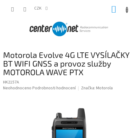
Přejít
NÁKUP
na
CZK
obsah
KOŠÍK
Motorola Evolve 4G LTE VYSÍLAČKY
BT WIFI GNSS a provoz služby
MOTOROLA WAVE PTX
HK2157A
Průměrné
Neohodnoceno
Podrobnosti hodnocení
Značka:
Motorola
hodnocení
produktu
je
0,0
z
5
hvězdiček.