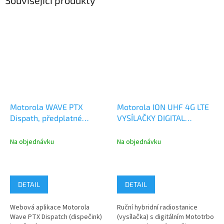
Související produkty
Motorola WAVE PTX
Motorola ION UHF 4G LTE
Dispath, předplatné
VYSÍLAČKY DIGITAL
provozu služby
ANALOG BT WiFi GNSS a
provoz služby MOTOROLA
Na objednávku
Na objednávku
WAVE PTX
DETAIL
DETAIL
Webová aplikace Motorola
Ruční hybridní radiostanice
Wave PTX Dispatch (dispečink)
(vysílačka) s digitálním Mototrbo