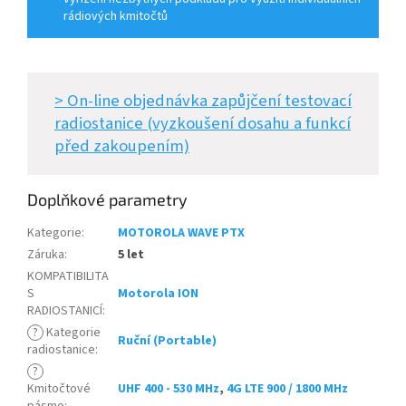
rádiových kmitočtů
> On-line objednávka zapůjčení testovací
radiostanice (vyzkoušení dosahu a funkcí
před zakoupením)
Doplňkové parametry
Kategorie
:
MOTOROLA WAVE PTX
Záruka
:
5 let
KOMPATIBILITA
S
Motorola ION
RADIOSTANICÍ
:
?
Kategorie
Ruční (Portable)
radiostanice
:
?
Kmitočtové
UHF 400 - 530 MHz
,
4G LTE 900 / 1800 MHz