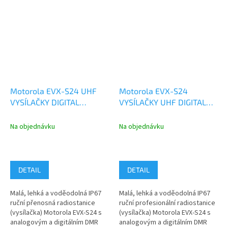
Motorola EVX-S24 UHF
Motorola EVX-S24
VYSÍLAČKY DIGITAL
VYSÍLAČKY UHF DIGITAL
ANALOG AC146U512-MSI
ANALOG AC146U502-MSI
Na objednávku
Na objednávku
DETAIL
DETAIL
Malá, lehká a voděodolná IP67
Malá, lehká a voděodolná IP67
ruční přenosná radiostanice
ruční profesionální radiostanice
(vysílačka) Motorola EVX-S24 s
(vysílačka) Motorola EVX-S24 s
analogovým a digitálním DMR
analogovým a digitálním DMR