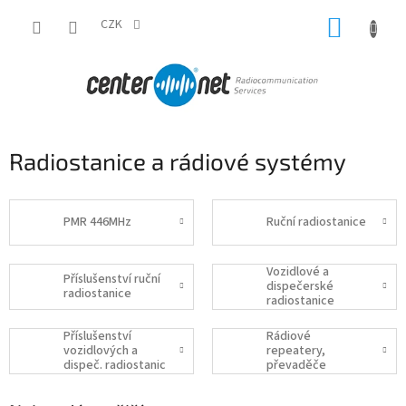
Přejít
NÁKUP
na
CZK
obsah
KOŠÍK
Radiostanice a rádiové systémy
PMR 446MHz
Ruční radiostanice
Vozidlové a
Příslušenství ruční
dispečerské
radiostanice
radiostanice
Příslušenství
Rádiové
vozidlových a
repeatery,
dispeč. radiostanic
převaděče