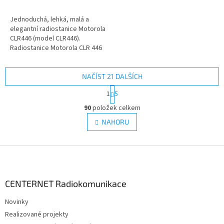
Jednoduchá, lehká, malá a
elegantní radiostanice Motorola
CLR446 (model CLR446).
Radiostanice Motorola CLR 446
pracuje na 16 PMR rádiových...
NAČÍST 21 DALŠÍCH
S
1
5
t
O
r
90
položek celkem
v
á
l
NAHORU
n
á
k
d
o
v
Z
a
á
c
á
n
í
p
í
p
a
CENTERNET Radiokomunikace
r
t
v
Novinky
í
k
Realizované projekty
y