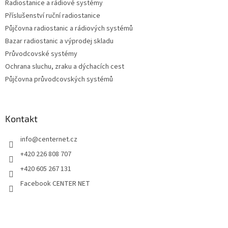
v
Radiostanice a rádiové systémy
ý
Příslušenství ruční radiostanice
p
Půjčovna radiostanic a rádiových systémů
i
s
Bazar radiostanic a výprodej skladu
u
Průvodcovské systémy
Ochrana sluchu, zraku a dýchacích cest
Půjčovna průvodcovských systémů
Kontakt
info
@
centernet.cz
+420 226 808 707
+420 605 267 131
Facebook CENTER NET