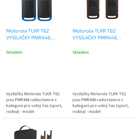
s
p
r
o
d
Motorola TLKR T62
Motorola TLKR T82
u
VYSÍLAČKY PMR446
VYSÍLAČKY PMR446
k
B6P00811LDRMAW
B8P00811EDRMAW
t
Skladem
Skladem
ů
Vysílačky Motorola TLKR T62
Vysílačky Motorola TLKR T82
jsou PMR446 radiostanice v
jsou PMR446 radiostanice v
kategorii pro volný čas (sport,
kategorii pro volný čas (sport,
rodina) - model
rodina) - model
B6P00811LDRMAW. Díky své o
B8P00811EDRMAW. Díky své o
něco odolnější...
něco odolnější...