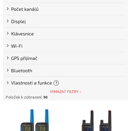
Počet kanálů
Displej
Klávesnice
Wi-Fi
GPS přijímač
Bluetooth
Vlastnosti a funkce
?
VYMAZAT FILTRY
Položek k zobrazení:
90
V
ý
p
i