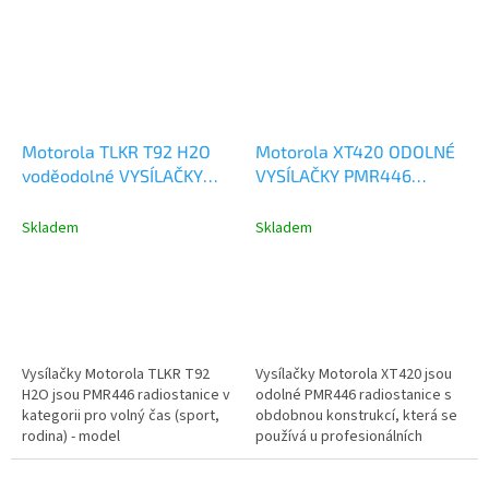
Motorola TLKR T92 H2O
Motorola XT420 ODOLNÉ
voděodolné VYSÍLAČKY
VYSÍLAČKY PMR446
PMR446 MT00037
RMP0166BHLAA
Skladem
Skladem
Vysílačky Motorola TLKR T92
Vysílačky Motorola XT420 jsou
H2O jsou PMR446 radiostanice v
odolné PMR446 radiostanice s
kategorii pro volný čas (sport,
obdobnou konstrukcí, která se
rodina) - model
používá u profesionálních
A9P00811YWCMAG (MT00037).
radiostanic Motorola....
Díky své...