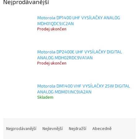
Nejprodávanější
Motorola DP1400 UHF VYSÍLAČKY ANALOG
MDH01QDC9JC2AN
Prodej ukončen
Motorola DP2400E UHF VYSÍLAČKY DIGITAL
ANALOG MDH02RDC9VA1AN
Prodej ukončen
Motorola DM1400 VHF VYSÍLAČKY 25W DIGITAL
ANALOG MDM01JNC9JA2AN
Skladem
Ř
a
Nejprodávanější
Nejlevnější
Nejdražší
Abecedně
z