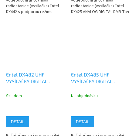
voděodolná (IP68) malá
voděodolná (IP68) malá
radiostanice (vysílačka) Entel
radiostanice (vysílačka) Entel
DX442 s podporou režimu
DX425 ANALOG DIGITAL DMR Tier
ANALOG a DIGITAL DMR Tier
II pro pásmo VHF 136-174 MHz.
II pro pásmo...
Cena...
Entel DX482 UHF
Entel DX485 UHF
VYSÍLAČKY DIGITAL
VYSÍLAČKY DIGITAL
ANALOG IP68
ANALOG IP68
Skladem
Na objednávku
DETAIL
DETAIL
Ruční přenosná profesionální
Ruční přenosná profesionální