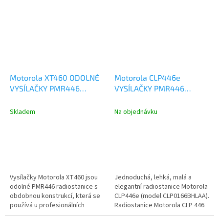
Motorola XT460 ODOLNÉ
Motorola CLP446e
VYSÍLAČKY PMR446
VYSÍLAČKY PMR446
RMP0166BDLAA
CLP0166BHLAA
Skladem
Na objednávku
Vysílačky Motorola XT460 jsou
Jednoduchá, lehká, malá a
odolné PMR446 radiostanice s
elegantní radiostanice Motorola
obdobnou konstrukcí, která se
CLP446e (model CLP0166BHLAA).
používá u profesionálních
Radiostanice Motorola CLP 446
radiostanic Motorola....
pracuje na 16 PMR rádiových...