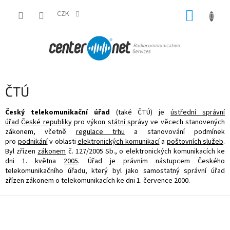
Přejít
NÁKUP
na
CZK
obsah
KOŠÍK
ČTÚ
Český telekomunikační úřad
(také ČTÚ) je
ústřední správní
úřad
České republiky
pro výkon
státní správy
ve věcech stanovených
zákonem, včetně
regulace trhu
a stanovování podmínek
pro
podnikání
v oblasti
elektronických komunikací
a
poštovních služeb
.
Byl zřízen
zákonem
č. 127/2005 Sb., o elektronických komunikacích ke
dni 1. května
2005
. Úřad je právním nástupcem Českého
telekomunikačního úřadu, který byl jako samostatný správní úřad
zřízen zákonem o telekomunikacích ke dni 1. července 2000.
Z
á
p