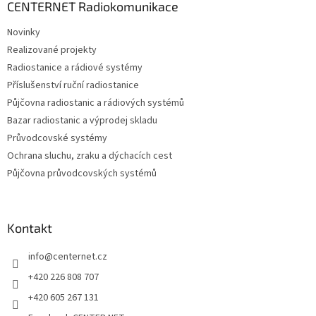
a
CENTERNET Radiokomunikace
t
Novinky
í
Realizované projekty
Radiostanice a rádiové systémy
Příslušenství ruční radiostanice
Půjčovna radiostanic a rádiových systémů
Bazar radiostanic a výprodej skladu
Průvodcovské systémy
Ochrana sluchu, zraku a dýchacích cest
Půjčovna průvodcovských systémů
Kontakt
info
@
centernet.cz
+420 226 808 707
+420 605 267 131