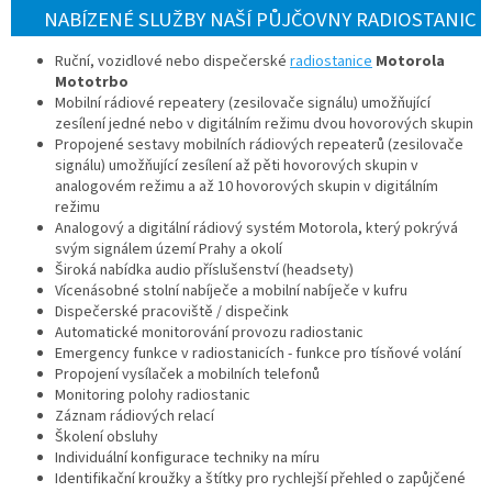
NABÍZENÉ SLUŽBY NAŠÍ PŮJČOVNY RADIOSTANIC
Ruční, vozidlové nebo dispečerské
radiostanice
Motorola
Mototrbo
Mobilní rádiové repeatery (zesilovače signálu) umožňující
zesílení jedné nebo v digitálním režimu dvou hovorových skupin
Propojené sestavy mobilních rádiových repeaterů (zesilovače
signálu) umožňující zesílení až pěti hovorových skupin v
analogovém režimu a až 10 hovorových skupin v digitálním
režimu
Analogový a digitální rádiový systém Motorola, který pokrývá
svým signálem území Prahy a okolí
Široká nabídka audio příslušenství (headsety)
Vícenásobné stolní nabíječe a mobilní nabíječe v kufru
Dispečerské pracoviště / dispečink
Automatické monitorování provozu radiostanic
Emergency funkce v radiostanicích - funkce pro tísňové volání
Propojení vysílaček a mobilních telefonů
Monitoring polohy radiostanic
Záznam rádiových relací
Školení obsluhy
Individuální konfigurace techniky na míru
Identifikační kroužky a štítky pro rychlejší přehled o zapůjčené