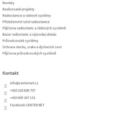
Novinky
í
Realizované projekty
Radiostanice a rádiové systémy
Příslušenství ruční radiostanice
Půjčovna radiostanic a rádiových systémů
Bazar radiostanic a výprodej skladu
Průvodcovské systémy
Ochrana sluchu, zraku a dýchacích cest
Půjčovna průvodcovských systémů
Kontakt
info
@
centernet.cz
+420 226 808 707
+420 605 267 131
Facebook CENTER NET