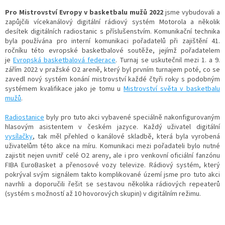
Pro Mistrovství Evropy v basketbalu mužů 2022
jsme vybudovali a
zapůjčili vícekanálový digitální rádiový systém Motorola a několik
desítek digitálních radiostanic s příslušenstvím. Komunikační technika
byla používána pro interní komunikaci pořadatelů při zajištění 41.
ročníku této evropské basketbalové soutěže, jejímž pořadatelem
je
Evropská basketbalová federace
. Turnaj se uskutečnil mezi 1. a 9.
zářím
2022 v pražské O2 areně, který byl
prvním turnajem poté, co se
zavedl nový systém konání mistrovství každé čtyři roky s podobným
systémem kvalifikace jako je tomu u
Mistrovství světa v basketbalu
mužů
.
Radiostanice
byly pro tuto akci vybavené speciálně nakonfigurovaným
hlasovým asistentem v českém jazyce. Každý uživatel digitální
vysílačky
,
tak měl přehled o kanálové skladbě, která byla vyrobená
uživatelům této akce na míru. Komunikaci mezi pořadateli bylo nutné
zajistit nejen uvnitř celé O2 areny, ale i pro venkovní oficiální fanzónu
FIBA EuroBasket a přenosové vozy televize. Rádiový systém, který
pokrýval svým signálem takto komplikované území jsme pro tuto akci
navrhli a doporučili řešit se sestavou několika rádiových repeaterů
(systém s možností až 10 hovorových skupin) v digitálním režimu.