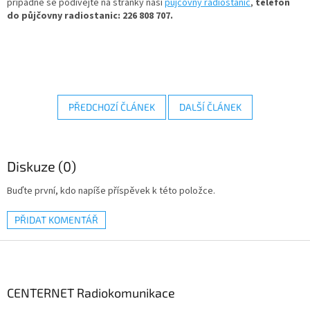
případně se podívejte na stránky naší
půjčovny radiostanic
,
telefon
do půjčovny radiostanic: 226 808 707.
PŘEDCHOZÍ ČLÁNEK
DALŠÍ ČLÁNEK
Diskuze (0)
Buďte první, kdo napíše příspěvek k této položce.
PŘIDAT KOMENTÁŘ
Z
á
p
a
CENTERNET Radiokomunikace
t