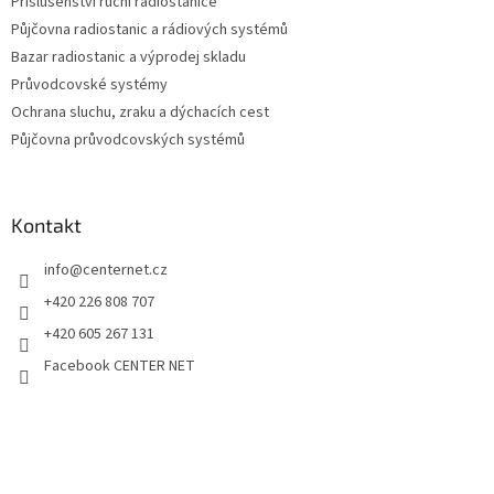
Příslušenství ruční radiostanice
Půjčovna radiostanic a rádiových systémů
Bazar radiostanic a výprodej skladu
Průvodcovské systémy
Ochrana sluchu, zraku a dýchacích cest
Půjčovna průvodcovských systémů
Kontakt
info
@
centernet.cz
+420 226 808 707
+420 605 267 131
Facebook CENTER NET