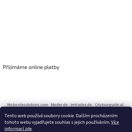
Přijímáme online platby
Motorolasolutions.com
Meder.de
Imtradex.de
Citytourguide.at
Peltor.com
Tento web používá soubory cookie. Dalším procházením
tohoto webu vyjadřujete souhlas s jejich používáním.
Více
informací zde
.