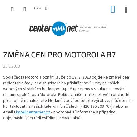
Přejít
NÁKUP
na
CZK
obsah
KOŠÍK
ZMĚNA CEN PRO MOTOROLA R7
26.1.2023
Společnost Motorola oznámila, že od 17. 2. 2023 dojde ke změně cen
radiostanic řady R7 a souvisejícího příslušenství. Ceny na našich
webových stránkách budou postupně upraveny v souladu s novými
cenami společnosti Motorola. Pokud v našem internetovém obchodě
přechodně nenaleznete hledané zboží od tohoto výrobce, můžete nás
kontaktovat na našich telefonních číslech (+420 226 808 707) nebo na
emailu
info@centernet.cz
- podrobnější informace a případnou
objednávku Vám rádi vyřídíme individuálně.