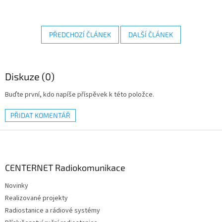
PŘEDCHOZÍ ČLÁNEK
DALŠÍ ČLÁNEK
Diskuze (0)
Buďte první, kdo napíše příspěvek k této položce.
PŘIDAT KOMENTÁŘ
Z
á
p
a
CENTERNET Radiokomunikace
t
Novinky
í
Realizované projekty
Radiostanice a rádiové systémy