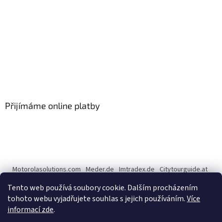
Přijímáme online platby
Motorolasolutions.com
Meder.de
Imtradex.de
Citytourguide.at
Peltor.com
Tento web používá soubory cookie. Dalším procházením
tohoto webu vyjadřujete souhlas s jejich používáním.
Více
informací zde
.