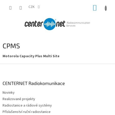
Přejít
NÁKUP
na
CZK
obsah
KOŠÍK
CPMS
Motorola Capacity Plus Multi Site
Z
á
p
a
CENTERNET Radiokomunikace
t
Novinky
í
Realizované projekty
Radiostanice a rádiové systémy
Příslušenství ruční radiostanice