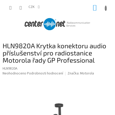
Přejít
NÁKUP
na
CZK
obsah
KOŠÍK
HLN9820A Krytka konektoru audio
příslušenství pro radiostanice
Motorola řady GP Professional
HLN9820A
Průměrné
Neohodnoceno
Podrobnosti hodnocení
Značka:
Motorola
hodnocení
produktu
je
0,0
z
5
hvězdiček.