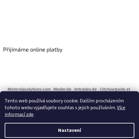
Přijímáme online platby
Motorolasolutions.com
Meder.de
Imtradex.de
Citytourguide.at
Peltor.com
Tento web používá soubory cookie. Dalším procházením
tohoto webu vyjadřujete souhlas s jejich používáním.
Více
informací zde
.
Vytvořil Shoptet
Nastavení