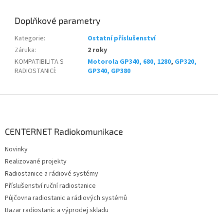
Doplňkové parametry
Kategorie
:
Ostatní příslušenství
Záruka
:
2 roky
KOMPATIBILITA S
Motorola GP340, 680, 1280
,
GP320,
RADIOSTANICÍ
:
GP340, GP380
Z
á
p
a
CENTERNET Radiokomunikace
t
Novinky
í
Realizované projekty
Radiostanice a rádiové systémy
Příslušenství ruční radiostanice
Půjčovna radiostanic a rádiových systémů
Bazar radiostanic a výprodej skladu