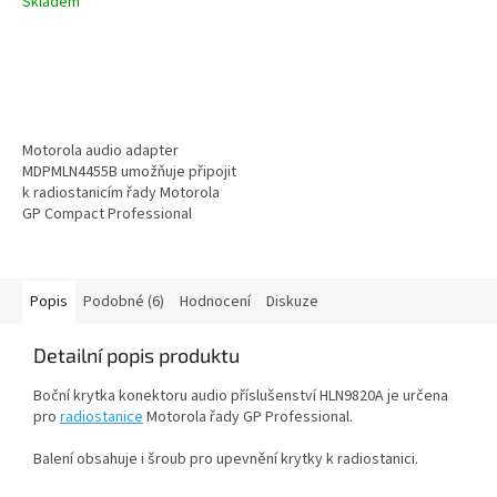
Skladem
Motorola audio adapter
MDPMLN4455B umožňuje připojit
k radiostanicím řady Motorola
GP Compact Professional
(GP344, GP388, GP644, GP688,
GP344R,...
Popis
Podobné (6)
Hodnocení
Diskuze
Detailní popis produktu
Boční krytka konektoru audio příslušenství HLN9820A je určena
pro
radiostanice
Motorola řady GP Professional.
Balení obsahuje i šroub pro upevnění krytky k radiostanici.