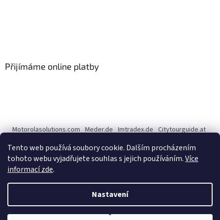
Přijímáme online platby
Motorolasolutions.com
Meder.de
Imtradex.de
Citytourguide.at
Peltor.com
Tento web používá soubory cookie. Dalším procházením
tohoto webu vyjadřujete souhlas s jejich používáním.
Více
informací zde
.
Vytvořil Shoptet
Nastavení
Copyright 2026
CENTERNET.cz
. Všechna práva vyhrazena.
Upravit