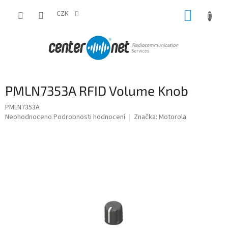
Přejít
NÁKUP
na
CZK
obsah
KOŠÍK
PMLN7353A RFID Volume Knob
PMLN7353A
Průměrné
Neohodnoceno
Podrobnosti hodnocení
Značka:
Motorola
hodnocení
produktu
je
0,0
z
5
hvězdiček.