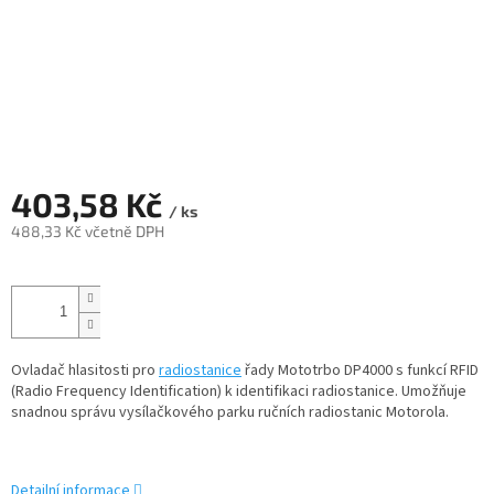
403,58 Kč
/ ks
488,33 Kč včetně DPH
Měrná
cena:
Ovladač hlasitosti pro
radiostanice
řady Mototrbo DP4000 s funkcí RFID
(Radio Frequency Identification) k identifikaci radiostanice. Umožňuje
snadnou správu vysílačkového parku ručních radiostanic Motorola.
Detailní informace