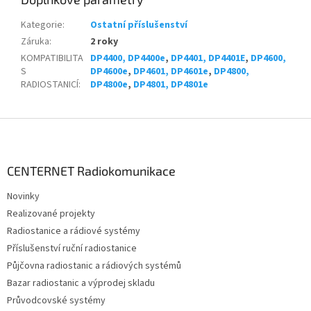
Kategorie
:
Ostatní příslušenství
Záruka
:
2 roky
KOMPATIBILITA
DP4400, DP4400e
,
DP4401, DP4401E
,
DP4600,
S
DP4600e
,
DP4601, DP4601e
,
DP4800,
RADIOSTANICÍ
:
DP4800e
,
DP4801, DP4801e
Z
á
p
a
CENTERNET Radiokomunikace
t
Novinky
í
Realizované projekty
Radiostanice a rádiové systémy
Příslušenství ruční radiostanice
Půjčovna radiostanic a rádiových systémů
Bazar radiostanic a výprodej skladu
Průvodcovské systémy