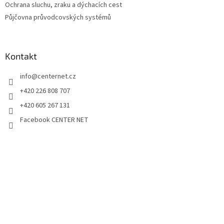
Ochrana sluchu, zraku a dýchacích cest
Půjčovna průvodcovských systémů
Kontakt
info
@
centernet.cz
+420 226 808 707
+420 605 267 131
Facebook CENTER NET