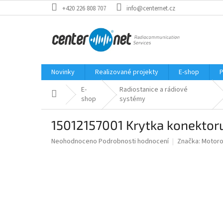
Přejít
+420 226 808 707
info@centernet.cz
na
obsah
Novinky
Realizované projekty
E-shop
P
E-
Radiostanice a rádiové
Domů
shop
systémy
15012157001 Krytka konektor
Průměrné
Neohodnoceno
Podrobnosti hodnocení
Značka:
Motoro
hodnocení
produktu
je
0,0
z
5
hvězdiček.