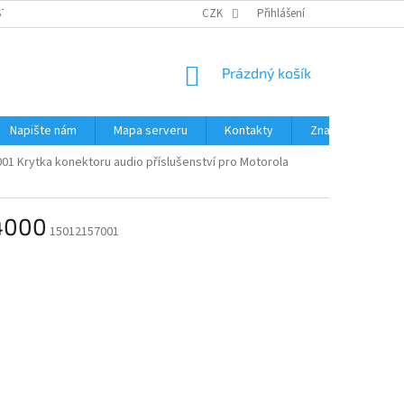
STÉMY
PŘÍSLUŠENSTVÍ RUČNÍ RADIOSTANICE
CZK
Přihlášení
PŮJČOVNA RADIOSTANI
NÁKUPNÍ
Prázdný košík
KOŠÍK
Napište nám
Mapa serveru
Kontakty
Značky
01 Krytka konektoru audio příslušenství pro Motorola
P4000
15012157001