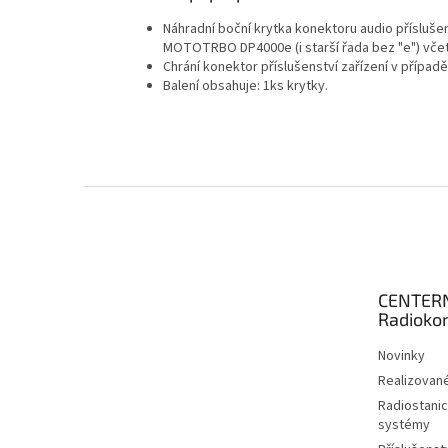
Náhradní boční krytka konektoru audio přísluše
MOTOTRBO DP4000e (i starší řada bez "e") vče
Chrání konektor příslušenství
zařízení v případě
Balení obsahuje: 1ks krytky.
Z
á
p
a
t
CENTER
í
Radioko
Novinky
Realizované
Radiostanic
systémy