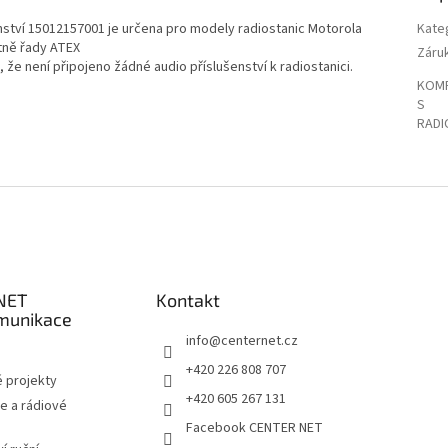
nství 15012157001 je určena pro modely radiostanic Motorola
Kate
tně řady ATEX
Záru
, že není připojeno žádné audio příslušenství k radiostanici.
KOMP
S
RADI
NET
Kontakt
munikace
info
@
centernet.cz
+420 226 808 707
 projekty
+420 605 267 131
e a rádiové
Facebook CENTER NET