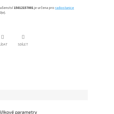
lušenství
15012157001
je určena pro
radiostanice
(e).
LÍDAT
SDÍLET
lňkové parametry