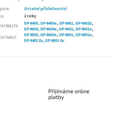
gorie
:
Ostatní příslušenství
ka
:
2 roky
DP4400, DP4400e
,
DP4401, DP4401E
,
ATIBILITA
DP4600, DP4600e
,
DP4601, DP4601e
,
DP4800, DP4800e
,
DP4801, DP4801e
,
OSTANICÍ
:
DP4401 Ex, DP4801 Ex
Přijímáme online
platby