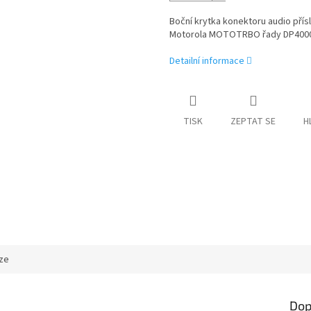
Boční krytka konektoru audio přís
Motorola MOTOTRBO řady DP4000
Detailní informace
TISK
ZEPTAT SE
H
ze
Dop