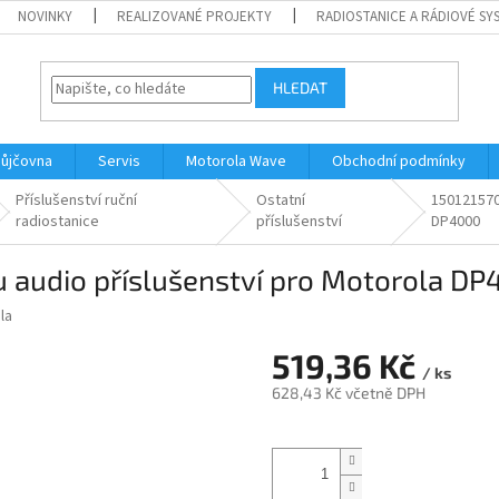
NOVINKY
REALIZOVANÉ PROJEKTY
RADIOSTANICE A RÁDIOVÉ SY
HLEDAT
ůjčovna
Servis
Motorola Wave
Obchodní podmínky
Příslušenství ruční
Ostatní
150121570
radiostanice
příslušenství
DP4000
u audio příslušenství pro Motorola D
la
519,36 Kč
/ ks
628,43 Kč včetně DPH
Měrná
cena: