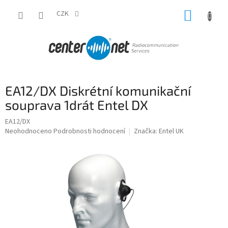
Přejít
NÁKUP
na
CZK
obsah
KOŠÍK
EA12/DX Diskrétní komunikační
souprava 1drát Entel DX
EA12/DX
Průměrné
Neohodnoceno
Podrobnosti hodnocení
Značka:
Entel UK
hodnocení
produktu
je
0,0
z
5
hvězdiček.