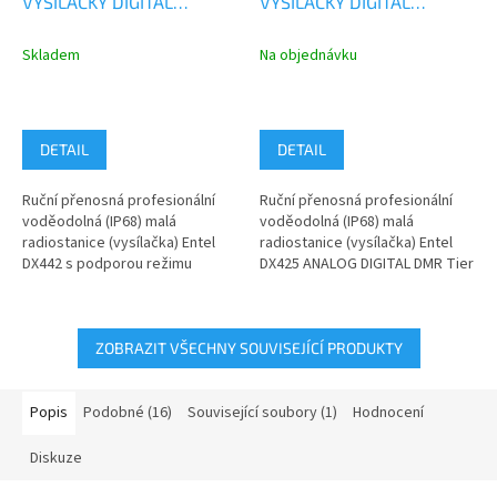
VYSÍLAČKY DIGITAL
VYSÍLAČKY DIGITAL
ANALOG IP68
ANALOG IP68
Skladem
Na objednávku
DETAIL
DETAIL
Ruční přenosná profesionální
Ruční přenosná profesionální
voděodolná (IP68) malá
voděodolná (IP68) malá
radiostanice (vysílačka) Entel
radiostanice (vysílačka) Entel
DX442 s podporou režimu
DX425 ANALOG DIGITAL DMR Tier
ANALOG a DIGITAL DMR Tier
II pro pásmo VHF 136-174 MHz.
II pro pásmo...
Cena...
ZOBRAZIT VŠECHNY SOUVISEJÍCÍ PRODUKTY
Popis
Podobné (16)
Související soubory (1)
Hodnocení
Diskuze