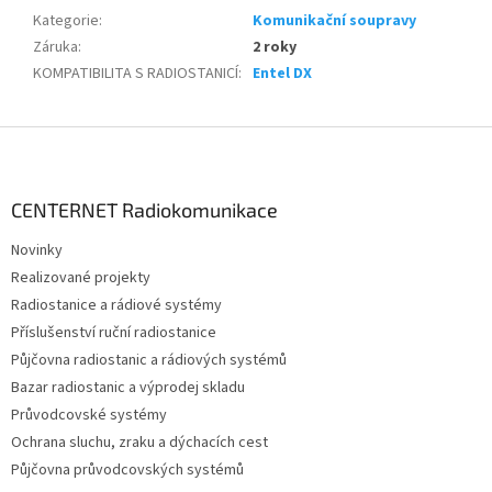
Kategorie
:
Komunikační soupravy
Záruka
:
2 roky
KOMPATIBILITA S RADIOSTANICÍ
:
Entel DX
Z
á
p
a
CENTERNET Radiokomunikace
t
Novinky
í
Realizované projekty
Radiostanice a rádiové systémy
Příslušenství ruční radiostanice
Půjčovna radiostanic a rádiových systémů
Bazar radiostanic a výprodej skladu
Průvodcovské systémy
Ochrana sluchu, zraku a dýchacích cest
Půjčovna průvodcovských systémů