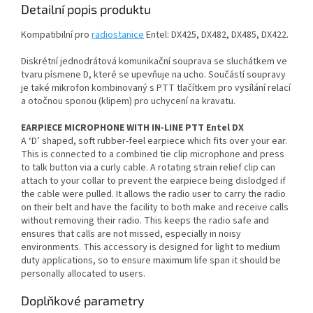
Detailní popis produktu
Kompatibilní pro
radiostanice
Entel: DX425, DX482, DX485, DX422.
Diskrétní jednodrátová komunikační souprava se sluchátkem ve
tvaru písmene D, které se upevňuje na ucho. Součástí soupravy
je také mikrofon kombinovaný s PTT tlačítkem pro vysílání relací
a otočnou sponou (klipem) pro uchycení na kravatu.
EARPIECE MICROPHONE WITH IN-LINE PTT Entel DX
A ‘D’ shaped, soft rubber-feel earpiece which fits over your ear.
This is connected to a combined tie clip microphone and press
to talk button via a curly cable. A rotating strain relief clip can
attach to your collar to prevent the earpiece being dislodged if
the cable were pulled. It allows the radio user to carry the radio
on their belt and have the facility to both make and receive calls
without removing their radio. This keeps the radio safe and
ensures that calls are not missed, especially in noisy
environments. This accessory is designed for light to medium
duty applications, so to ensure maximum life span it should be
personally allocated to users.
Doplňkové parametry