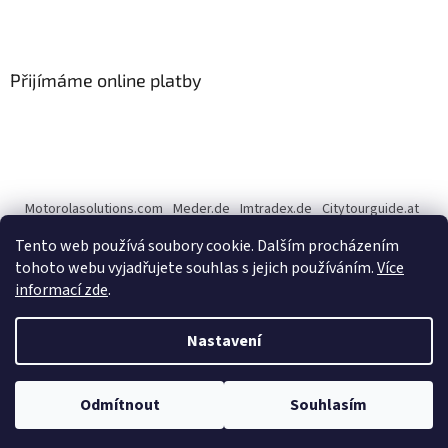
Přijímáme online platby
Motorolasolutions.com
Meder.de
Imtradex.de
Citytourguide.at
Peltor.com
Tento web používá soubory cookie. Dalším procházením
tohoto webu vyjadřujete souhlas s jejich používáním.
Více
informací zde
.
Vytvořil Shoptet
Nastavení
Copyright 2026
CENTERNET.cz
. Všechna práva vyhrazena.
Upravit
Odmítnout
Souhlasím
nastavení cookies