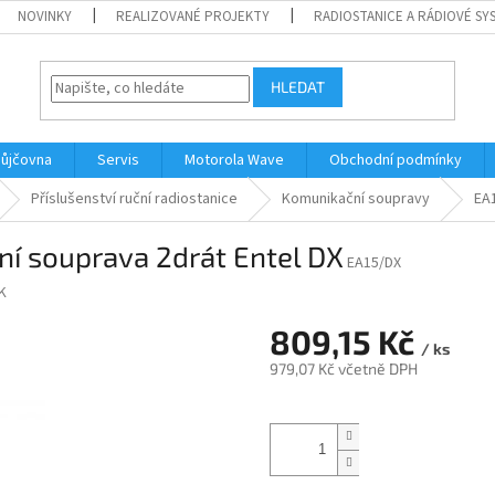
NOVINKY
REALIZOVANÉ PROJEKTY
RADIOSTANICE A RÁDIOVÉ SY
HLEDAT
ůjčovna
Servis
Motorola Wave
Obchodní podmínky
Příslušenství ruční radiostanice
Komunikační soupravy
EA1
ní souprava 2drát Entel DX
EA15/DX
K
809,15 Kč
/ ks
979,07 Kč včetně DPH
Měrná
cena: