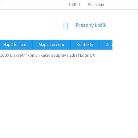
STÉMY
PŘÍSLUŠENSTVÍ RUČNÍ RADIOSTANICE
CZK
Přihlášení
PŮJČOVNA RADIOSTANI
NÁKUPNÍ
Prázdný košík
KOŠÍK
Napište nám
Mapa serveru
Kontakty
Značky
5/DX Diskrétní komunikační souprava 2drát Entel DX