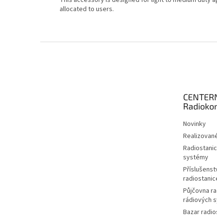
allocated to users.
Z
á
p
a
t
CENTER
í
Radioko
Novinky
Realizované
Radiostanic
systémy
Příslušenstv
radiostanic
Půjčovna ra
rádiových 
Bazar radio