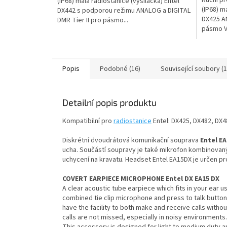
(IP68) malá radiostanice (vysílačka) Entel
(IP68) m
DX442 s podporou režimu ANALOG a DIGITAL
DX425 AN
DMR Tier II pro pásmo...
pásmo VH
Popis
Podobné (16)
Související soubory (1
Detailní popis produktu
Kompatibilní pro
radiostanice
Entel: DX425, DX482, DX4
Diskrétní dvoudrátová komunikační souprava
Entel E
ucha. Součástí soupravy je také mikrofon kombinovaný 
uchycení na kravatu. Headset Entel EA15DX je určen pro
COVERT EARPIECE MICROPHONE Entel DX EA15 DX
A clear acoustic tube earpiece which fits in your ear us
combined tie clip microphone and press to talk button (
have the facility to both make and receive calls witho
calls are not missed, especially in noisy environments.
This accessory is designed for light to medium duty a