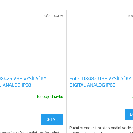
Kód:
DX425
Kó
DX425 VHF VYSÍLAČKY
Entel DX482 UHF VYSÍLAČKY
L ANALOG IP68
DIGITAL ANALOG IP68
Na objednávku
D
DETAIL
Ruční přenosná profesionální vodě
řenosná profesionální voděodolná