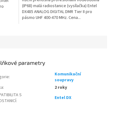
Entel
(IP68) malá radiostanice (vysílačka) Entel
ro
DX485 ANALOG DIGITAL DMR Tier II pro
pásmo UHF 400-470 MHz. Cena...
lňkové parametry
Komunikační
gorie
:
soupravy
ka
:
2 roky
ATIBILITA S
Entel DX
OSTANICÍ
: