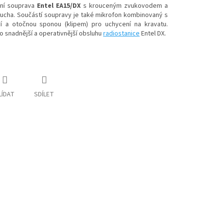
ční souprava
Entel EA15/DX
s krouceným zvukovodem a
 ucha. Součástí soupravy je také mikrofon kombinovaný s
cí a otočnou sponou (klipem) pro uchycení na kravatu.
o snadnější a operativnější obsluhu
radiostanice
Entel DX.
LÍDAT
SDÍLET