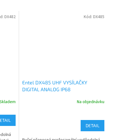
d:
DX482
Kód:
DX485
Entel DX485 UHF VYSÍLAČKY
DIGITAL ANALOG IP68
Skladem
Na objednávku
ETAIL
DETAIL
odolná
Ruční přenosná profesionální voděodolná