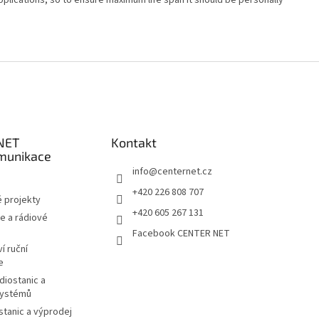
NET
Kontakt
munikace
info
@
centernet.cz
+420 226 808 707
 projekty
+420 605 267 131
e a rádiové
Facebook CENTER NET
í ruční
e
diostanic a
systémů
stanic a výprodej