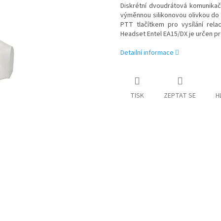
Diskrétní dvoudrátová komunika
výměnnou silikonovou olivkou do
PTT tlačítkem pro vysílání rela
Headset Entel EA15/DX je určen pr
Detailní informace
TISK
ZEPTAT SE
H