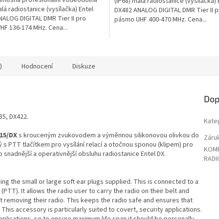
(IP68) malá radiostanice (vysílačka) 
alá radiostanice (vysílačka) Entel
DX482 ANALOG DIGITAL DMR Tier II p
ALOG DIGITAL DMR Tier II pro
pásmo UHF 400-470 MHz. Cena...
F 136-174 MHz. Cena...
)
Hodnocení
Diskuze
Dop
85, DX422.
Kate
A15/DX
s krouceným zvukovodem a výměnnou silikonovou olivkou do
Záru
s PTT tlačítkem pro vysílání relací a otočnou sponou (klipem) pro
KOMP
 snadnější a operativnější obsluhu radiostanice Entel DX.
RADI
ing the small or large soft ear plugs supplied. This is connected to a
PTT). It allows the radio user to carry the radio on their belt and
ut removing their radio. This keeps the radio safe and ensures that
 This accessory is particularly suited to covert, security applications.
pplications, so to ensure maximum life span it should be personally