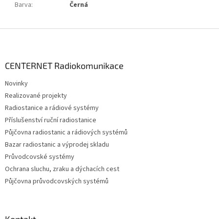
Barva
:
Černá
Z
á
p
a
CENTERNET Radiokomunikace
t
Novinky
í
Realizované projekty
Radiostanice a rádiové systémy
Příslušenství ruční radiostanice
Půjčovna radiostanic a rádiových systémů
Bazar radiostanic a výprodej skladu
Průvodcovské systémy
Ochrana sluchu, zraku a dýchacích cest
Půjčovna průvodcovských systémů
Kontakt