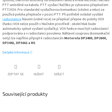
sponou, mikrofon umístěný na ohebném ráhnu a in-line klíčovací tlačítko
PTT umístěné na kabelu. PTT vysílací tlačítko je vybaveno přepínačem
PTT/VOX. Pro standardní vysílačkovou komunikaci (stiskni a mluv) se
používá poloha přepínače v pozici PTT. Při potřebě ovládat vysílání
radiostanice
hlasem (volné ruce) se přepínač přepne do polohy VOX
(funkci VOX nelze použít v hlučném prostředí - okolní hluk bude
automaticky spínat vysílaní vysílačky). VOX funkce musí být radiostanicí
podporována a v radiostanici povolena. Náhlavní soupravu (komunikační
sety) lze napřímo připojit k radiostanicím
Motorola DP2400, DP2600,
DP3441, DP3661 a R5
.
Detailní informace
ZEPTAT SE
HLÍDAT
SDÍLET
Související produkty