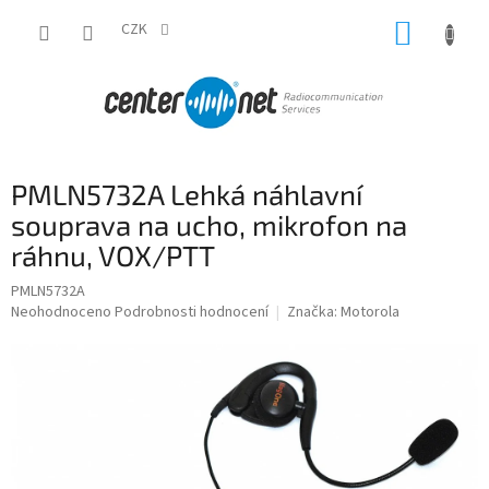
Přejít
NÁKUP
na
CZK
obsah
KOŠÍK
PMLN5732A Lehká náhlavní
souprava na ucho, mikrofon na
ráhnu, VOX/PTT
PMLN5732A
Průměrné
Neohodnoceno
Podrobnosti hodnocení
Značka:
Motorola
hodnocení
produktu
je
0,0
z
5
hvězdiček.