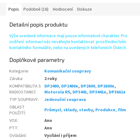
Popis
Podobné (16)
Hodnocení
Diskuze
Detailní popis produktu
Výše uvedené informace mají pouze informativní charakter. Pro
ověření informací nás neváhejte kontaktovat prostřednictvím
kontaktního formuláře, nebo na uvedených telefonních číslech.
Doplňkové parametry
Kategorie
:
Komunikační soupravy
Záruka
:
2 roky
KOMPATIBILITA S
DP2400, DP2400e
,
DP2600, DP2600e
,
RADIOSTANICÍ
:
Motorola R5
,
DP3441, DP3441e
,
DP3661e
TYP SOUPRAVY
:
Jednoušní souprava
OBLAST
Průmysl, sklady, stavby
,
Produkce, film
POUŽITÍ
:
VOX
:
Ano
PTT
:
Ano
Ovládání
:
Vysílání i příjem