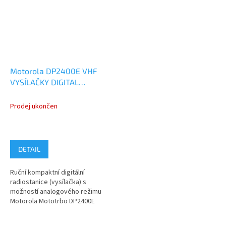
Motorola DP2400E VHF
VYSÍLAČKY DIGITAL
ANALOG
MDH02JDC9VA1AN
Prodej ukončen
DETAIL
Ruční kompaktní digitální
radiostanice (vysílačka) s
možností analogového režimu
Motorola Mototrbo DP2400E
model MDH02JDC9VA1AN pro
pásmo VHF...