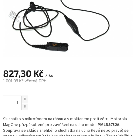
827,30 Kč
/ ks
1 001,03 Kč včetně DPH
Měrná
cena:
Sluchátko s mikrofonem na ráhnu a s molitanem proti větru Motorola
MagOne přizpůsobené pro zavěšení na ucho model
PMLN5732A
.
Souprava se skládá z lehkého sluchátka na ucho (levé nebo pravé) se