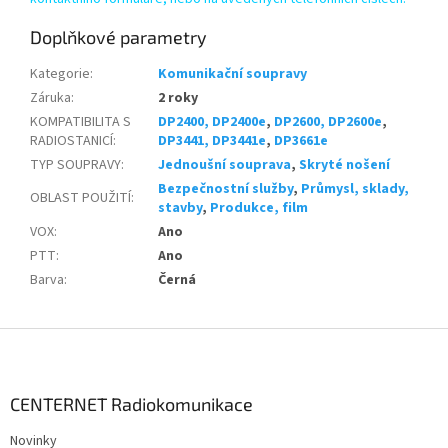
Doplňkové parametry
Kategorie
:
Komunikační soupravy
Záruka
:
2 roky
KOMPATIBILITA S
DP2400, DP2400e
,
DP2600, DP2600e
,
RADIOSTANICÍ
:
DP3441, DP3441e
,
DP3661e
TYP SOUPRAVY
:
Jednoušní souprava
,
Skryté nošení
Bezpečnostní služby
,
Průmysl, sklady,
OBLAST POUŽITÍ
:
stavby
,
Produkce, film
VOX
:
Ano
PTT
:
Ano
Barva
:
Černá
Z
á
p
a
CENTERNET Radiokomunikace
t
Novinky
í