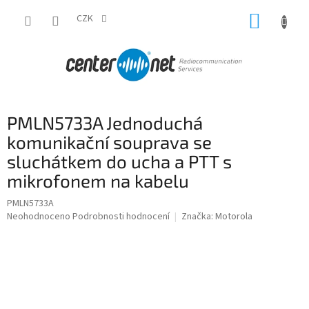
Přejít
NÁKUP
na
CZK
obsah
KOŠÍK
PMLN5733A Jednoduchá
komunikační souprava se
sluchátkem do ucha a PTT s
mikrofonem na kabelu
PMLN5733A
Průměrné
Neohodnoceno
Podrobnosti hodnocení
Značka:
Motorola
hodnocení
produktu
je
0,0
z
5
hvězdiček.