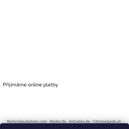
Přijímáme online platby
Motorolasolutions.com
Meder.de
Imtradex.de
Citytourguide.at
Peltor.com