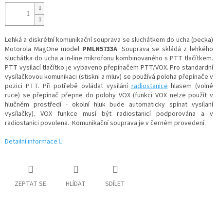
cena:
Lehká a diskrétní komunikační souprava se sluchátkem do ucha (pecka)
Motorola MagOne model
PMLN5733A
. Souprava se skládá z lehkého
sluchátka do ucha a in-line mikrofonu kombinovaného s PTT tlačítkem.
PTT vysílací tlačítko je vybaveno přepínačem PTT/VOX. Pro standardní
vysílačkovou komunikaci (stiskni a mluv) se používá poloha přepínače v
pozici PTT. Při potřebě ovládat vysílání
radiostanice
hlasem (volné
ruce) se přepínač přepne do polohy VOX (funkci VOX nelze použít v
hlučném prostředí - okolní hluk bude automaticky spínat vysílaní
vysílačky). VOX funkce musí být radiostanicí podporována a v
radiostanici povolena.
Komunikační souprava je v černém provedení.
Detailní informace
ZEPTAT SE
HLÍDAT
SDÍLET