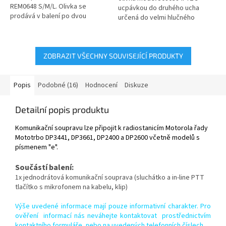
REM0648 S/M/L. Olivka se
ucpávkou do druhého ucha
prodává v balení po dvou
určená do velmi hlučného
kusech, krabička obsahuje
prostředí. Olivka se nasazuje na
olivku pro...
průhledný...
ZOBRAZIT VŠECHNY SOUVISEJÍCÍ PRODUKTY
Popis
Podobné (16)
Hodnocení
Diskuze
Detailní popis produktu
Komunikační soupravu lze připojit k radiostanicím Motorola řady
Mototrbo DP3441, DP3661, DP2400 a DP2600 včetně modelů s
písmenem "e".
Součástí balení:
1x jednodrátová komunikační souprava (sluchátko a in-line PTT
tlačítko s mikrofonem na kabelu, klip)
Výše uvedené informace mají pouze informativní charakter. Pro
ověření informací nás neváhejte kontaktovat prostřednictvím
kontaktního formuláře, nebo na uvedených telefonních číslech.