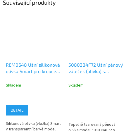
Související produkty
REM0648 Ušní silikonová
5080384F72 Ušní pěnový
olivka Smart pro kroucený
váleček (olivka) s
zvukovod, 2ks (levá a
ucpávkou do hlučného
pravá)
prostředí
Skladem
Skladem
DETAIL
Silikonová olivka (vložka) Smart
Tepelně tvarovaná pěnová
v transparentní barvě model
olivka model 5080384F72 s