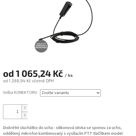
od
1 065,24 Kč
/ ks
od
1 288,94 Kč
včetně DPH
Měrná
Volba KONEKTORU
cena:
Diskrétní sluchátko do ucha - silikonová olivka se sponou za ucho,
oddělený mikrofon kombinovaný s vysílacím PTT tlačítkem model