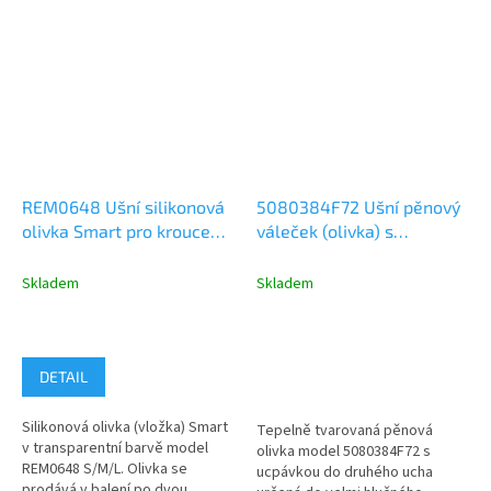
REM0648 Ušní silikonová
5080384F72 Ušní pěnový
olivka Smart pro kroucený
váleček (olivka) s
zvukovod, 2ks (levá a
ucpávkou do hlučného
pravá)
prostředí
Skladem
Skladem
DETAIL
Silikonová olivka (vložka) Smart
Tepelně tvarovaná pěnová
v transparentní barvě model
olivka model 5080384F72 s
REM0648 S/M/L. Olivka se
ucpávkou do druhého ucha
prodává v balení po dvou