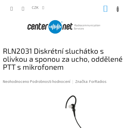
Přejít
NÁKUP
na
CZK
obsah
KOŠÍK
RLN2031 Diskrétní sluchátko s
olivkou a sponou za ucho, oddělené
PTT s mikrofonem
Průměrné
Neohodnoceno
Podrobnosti hodnocení
Značka:
ForRadios
hodnocení
produktu
je
0,0
z
5
hvězdiček.