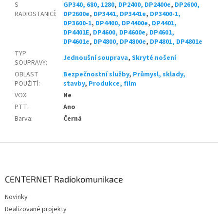
S
GP340, 680, 1280
,
DP2400, DP2400e
,
DP2600,
RADIOSTANICÍ
:
DP2600e
,
DP3441, DP3441e
,
DP3400-1,
DP3600-1
,
DP4400, DP4400e
,
DP4401,
DP4401E
,
DP4600, DP4600e
,
DP4601,
DP4601e
,
DP4800, DP4800e
,
DP4801, DP4801e
TYP
Jednoušní souprava
,
Skryté nošení
SOUPRAVY
:
OBLAST
Bezpečnostní služby
,
Průmysl, sklady,
POUŽITÍ
:
stavby
,
Produkce, film
VOX
:
Ne
PTT
:
Ano
Barva
:
Černá
Z
á
p
a
CENTERNET Radiokomunikace
t
Novinky
í
Realizované projekty