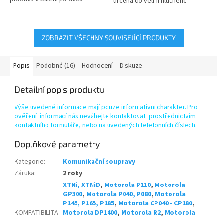
určená do velmi hlučného
kusech, krabička obsahuje
prostředí. Olivka se nasazuje na
olivku pro...
průhledný...
ZOBRAZIT VŠECHNY SOUVISEJÍCÍ PRODUKTY
Popis
Podobné (16)
Hodnocení
Diskuze
Detailní popis produktu
Výše uvedené informace mají pouze informativní charakter. Pro
ověření informací nás neváhejte kontaktovat prostřednictvím
kontaktního formuláře, nebo na uvedených telefonních číslech.
Doplňkové parametry
Kategorie
:
Komunikační soupravy
Záruka
:
2 roky
XTNi, XTNiD
,
Motorola P110
,
Motorola
GP300
,
Motorola P040, P080
,
Motorola
P145, P165, P185
,
Motorola CP040 - CP180
,
KOMPATIBILITA
Motorola DP1400
,
Motorola R2
,
Motorola