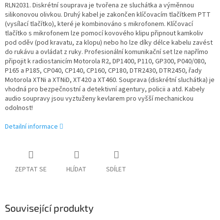
RLN2031. Diskrétní souprava je tvořena ze sluchátka a výměnnou
silikonovou olivkou. Druhý kabel je zakončen klíčovacím tlačítkem PTT
(vysílací tlačítko), které je kombinováno s mikrofonem. Klíčovací
tlačítko s mikrofonem lze pomocí kovového klipu připnout kamkoliv
pod oděv (pod kravatu, za klopu) nebo ho lze díky délce kabelu zavést
do rukávu a ovládat z ruky. Profesionální komunikační set lze napřímo
připojit k radiostanicím Motorola R2, DP1400, P110, GP300, P040/080,
P165 a P185, CP040, CP140, CP160, CP180, DTR2430, DTR2450, řady
Motorola XTNi a XTNiD, XT420 a XT460. Souprava (diskrétní sluchátka) je
vhodná pro bezpečnostní a detektivní agentury, policii a atd. Kabely
audio soupravy jsou vyztuženy kevlarem pro vyšší mechanickou
odolnost!
Detailní informace
ZEPTAT SE
HLÍDAT
SDÍLET
Související produkty