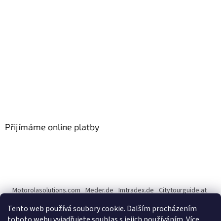
Přijímáme online platby
Motorolasolutions.com
Meder.de
Imtradex.de
Citytourguide.at
Peltor.com
Tento web používá soubory cookie. Dalším procházením
tohoto webu vyjadřujete souhlas s jejich používáním.
Více