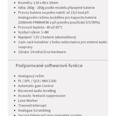
Rozměry: 120 x 60 x 30mm
Váha: 260g - 280g podle modelu připojené baterie
Provoz baterie na jedno nabití: až 19,5 hod při
Analogovém režimu (uváděno pro kapacitu baterie
2300mAh PMNN4598 a při poměru používání 5/5/90%)
Provozní teplota: -40 až 85°C
Vysílací výkon: 1-4W
Napájení: 7,5V z baterie (akumulátoru)
2-pin Jack konektor z boku radiostanice pro externí audio
soupravy
Záruka: 24 měsíců na Hardware
Podporované softwarové funkce
Analogový režim
PL / DPL / QCII / MDC1200
Automatic gain Control
Received audio levelling
Acoustic feeback suppression
Lone Worker
Transmit Interrupt
Analogue Scrambling
Secure Enhanced Linux operating system