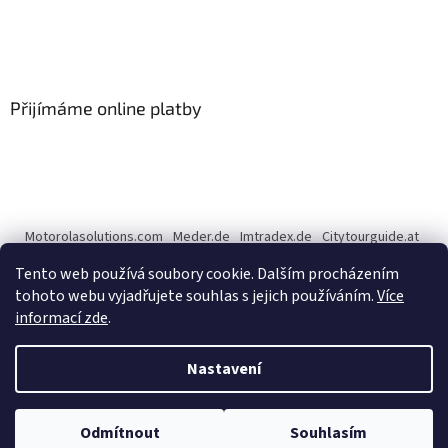
Přijímáme online platby
Motorolasolutions.com
Meder.de
Imtradex.de
Citytourguide.at
Peltor.com
Tento web používá soubory cookie. Dalším procházením
tohoto webu vyjadřujete souhlas s jejich používáním.
Více
informací zde
.
Vytvořil Shoptet
Nastavení
Copyright 2026
CENTERNET.cz
. Všechna práva vyhrazena.
Upravit
Odmítnout
Souhlasím
nastavení cookies