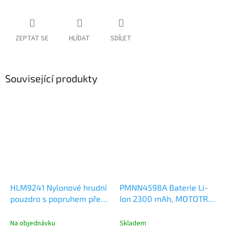
ZEPTAT SE
HLÍDAT
SDÍLET
Související produkty
HLM9241 Nylonové hrudní
PMNN4598A Baterie Li-
pouzdro s popruhem přes
Ion 2300 mAh, MOTOTRBO
rameno určené pro
R2
záchranné složky
Na objednávku
Skladem