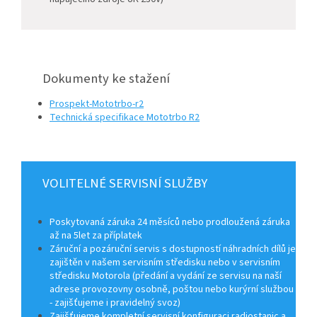
Dokumenty ke stažení
Prospekt-Mototrbo-r2
Technická specifikace Mototrbo R2
VOLITELNÉ SERVISNÍ SLUŽBY
Poskytovaná záruka 24 měsíců nebo prodloužená záruka
až na 5let za příplatek
Záruční a pozáruční servis s dostupností náhradních dílů je
zajištěn v našem servisním středisku nebo v servisním
středisku Motorola (předání a vydání ze servisu na naší
adrese provozovny osobně, poštou nebo kurýrní službou
- zajišťujeme i pravidelný svoz)
Zajišťujeme kompletní servisní konfiguraci radiostanic a