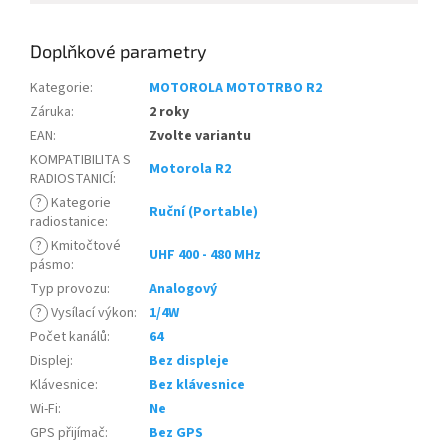
Doplňkové parametry
Kategorie
:
MOTOROLA MOTOTRBO R2
Záruka
:
2 roky
EAN
:
Zvolte variantu
KOMPATIBILITA S
Motorola R2
RADIOSTANICÍ
:
?
Kategorie
Ruční (Portable)
radiostanice
:
?
Kmitočtové
UHF 400 - 480 MHz
pásmo
:
Typ provozu
:
Analogový
?
Vysílací výkon
:
1/4W
Počet kanálů
:
64
Displej
:
Bez displeje
Klávesnice
:
Bez klávesnice
Wi-Fi
:
Ne
GPS přijímač
:
Bez GPS