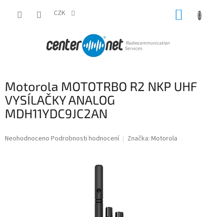
Přejít
NÁKUP
na
CZK
obsah
KOŠÍK
Motorola MOTOTRBO R2 NKP UHF
VYSÍLAČKY ANALOG
MDH11YDC9JC2AN
Průměrné
Neohodnoceno
Podrobnosti hodnocení
Značka:
Motorola
hodnocení
produktu
je
0,0
z
5
hvězdiček.