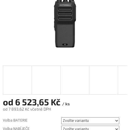
od
6 523,65 Kč
/ ks
od
7 893,62 Kč
včetně DPH
Měrná
Volba BATERIE
cena:
Volba NABÍJEČE