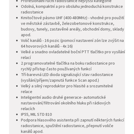
Profesionální ruční radiostanice nejvyšší kategorie
Odolná, kompaktní a pro obsluhu jednoduchá konstrukce
radiostanice
Kmitočtové pásmo UHF (400-480MHz) - vhodné pro použití
ve městské zástavbě,
železobetonové konstrukce,
budovy, tunely, zastavěné areály, obchodní domy, sklady
apod.
Volič kanálů - 16 pozic (pomocí nastavení zón lze zvýšit na
64 hovorových kanálů - 4x 16)
Velké a snadno ovladatelné boční PTT tlačítko pro vysílání
relací
2 programovatelné tlačítka na boku radiostanice pro
rychlý přístup často používaných funkcí
Tří-barevná LED dioda signalizující stav radiostanice
(vysílání/příjem/zapnutá funkce Scan apod.)
Velký a silný reproduktor pro hlasité a srozumitelné
relace
Inteligentní audio druhé generace- automatické
nastavování/filtrování okolního hluku při rádiových
relacích
IP55, MIL STD 810
Podpora hlasového asistenta při zapnutí některých funkcí
radiostanice, spuštění radiostanice, přepnutí voliče
kanálů apod.