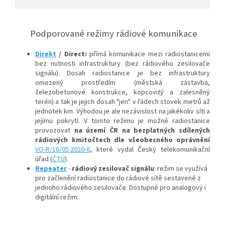
Podporované režimy rádiové komunikace
Direkt
/ Direct:
přímá komunikace mezi radiostanicemi
bez nutnosti infrastruktury (bez rádiového zesilovače
signálu). Dosah radiostanice je bez infrastruktury
omezený prostředím (městská zástavba,
železobetonové konstrukce, kopcovitý a zalesněný
terén) a tak je jejich dosah "jen" v řádech stovek metrů až
jednotek km. Výhodou je ale nezávislost na jakékoliv síti a
jejímu pokrytí. V tomto režimu je možné radiostanice
provozovat
na území ČR na bezplatných sdílených
rádiových kmitočtech dle všeobecného oprávnění
VO-R/16/05.2020-6
, které vydal Český telekomunikační
úřad (
ČTÚ
).
Repeater
-
rádiový zesilovač signálu
: režim se využívá
pro začlenění radiostanice do rádiové sítě sestavené z
jednoho rádiového zesilovače. Dostupné pro analogový i
digitální režim.