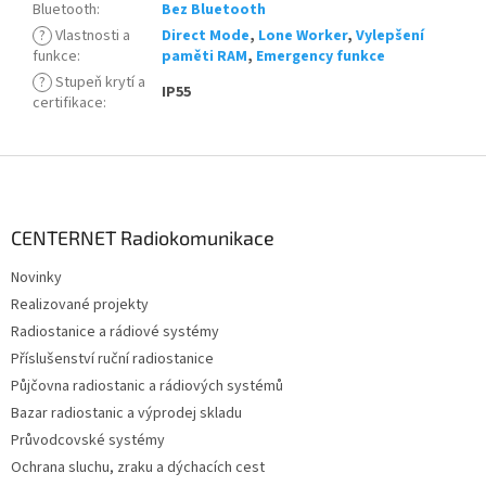
Bluetooth
:
Bez Bluetooth
?
Vlastnosti a
Direct Mode
,
Lone Worker
,
Vylepšení
funkce
:
paměti RAM
,
Emergency funkce
?
Stupeň krytí a
IP55
certifikace
:
Z
á
p
a
CENTERNET Radiokomunikace
t
Novinky
í
Realizované projekty
Radiostanice a rádiové systémy
Příslušenství ruční radiostanice
Půjčovna radiostanic a rádiových systémů
Bazar radiostanic a výprodej skladu
Průvodcovské systémy
Ochrana sluchu, zraku a dýchacích cest