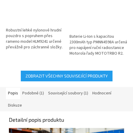
Robustní lehké nylonové hrudní
pouzdro s popruhem přes
Baterie Li-Ion s kapacitou
rameno model HLM9241 určené
2300mAh typ PMNN4598A určená
převážně pro záchranné složky.
pro napájení ruční radiostanice
Pouzdro je určené pro
Motorola řady MOTOTRBO R2.
bezpečné...
ZOBRAZIT VŠECHNY SOUVISEJÍCÍ PRODUKTY
Popis
Podobné (1)
Související soubory (1)
Hodnocení
Diskuze
Detailní popis produktu