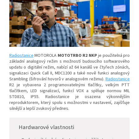
Radiostanice
MOTOROLA
MOTOTRBO
R2 NKP
je použitelná pro
základní analogový režim s možností budoucího softwarového
updatu o digitální režim, nabízí až 64 kanálů ve čtyřech zónách,
signalizaci Quick Call II, MDC1200 a také nově funkci analogový
Srambling (šifrování hovorů v analogovém režimu).
Radiostanice
R2 je vybavena 2 programovatelnými tlačítky, velkým PTT
tlačítkem, LED signalizací, funkcí VOX a splňuje normou MIL
STD810, IP55. Radiostanice je osazena výkonnějším
reproduktorem, který spolu s možnostmi v nastavení, zajišťuje
silnější a lepší zvukový přednes.
Hardwarové vlastnosti