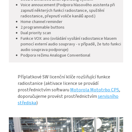
Voice annoucement (Podpora hlasového asistenta při
zapnutí některých funkcí radiostanice, spuštění
radiostanice, přepnutí voliče kanálů apod.)
Home channel reminder
2 programmable buttons
Dual priority scan
Funkce VOX: ano (ovládání vysílání radiostanice hlasem
pomocí externí audio soupravy - v případě, že tuto funkci
audio souprava podporuje)
Podpora režimu Analogue Conventional
Příplatkové SW licenční klíče rozšiřující funkce
radiostanice (aktivace licence se provádí
prostřednictvím softwaru
Motorola Mototrbo CPS
,
doporučujeme provést prostřednictvím
servisního
střediska
)