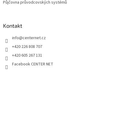
Půjčovna průvodcovských systémů
Kontakt
info
@
centernet.cz
+420 226 808 707
+420 605 267 131
Facebook CENTER NET