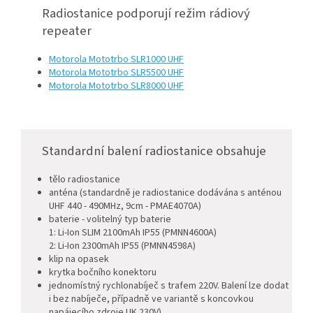
Radiostanice podporují režim rádiový
repeater
Motorola Mototrbo SLR1000 UHF
Motorola Mototrbo SLR5500 UHF
Motorola Mototrbo SLR8000 UHF
Standardní balení radiostanice obsahuje
tělo radiostanice
anténa (standardně je radiostanice dodávána s anténou
UHF 440 - 490MHz, 9cm - PMAE4070A)
baterie - volitelný typ baterie
1: Li-Ion SLIM 210
0mAh IP55 (PMNN4600A)
2: Li-Ion 2300mAh IP55 (PMNN4598A)
klip na opasek
krytka bočního konektoru
jednomístný rychlonabíječ s trafem 220V. Balení lze dodat
i bez nabíječe, případně ve variantě s koncovkou
napájecího zdroje UK 230V)