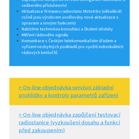
veškerého příslušenství
Aktualizace firmwaru radiostanic Mototrbo (několikrát
ročně jsou výrobcem uvolňovány nové aktualizace s
opravami a novými funkcemi)
Nabízíme technickou konzultaci a školení obsluhy
Měření rádiového signálu
Komunikace s Českým telekomunikačním úřadem a
vyřízení nezbytných podkladů pro využití individuálních
rádiových kmitočtů
> On-line objednávka servisní základní
prohlídky a kontroly parametrů zařízení
> On-line objednávka zapůjčení testovací
radiostanice (vyzkoušení dosahu a funkcí
před zakoupením)