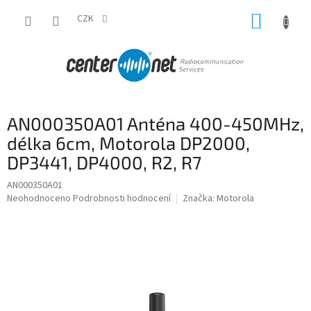
Přejít
NÁKUP
na
CZK
obsah
KOŠÍK
AN000350A01 Anténa 400-450MHz,
délka 6cm, Motorola DP2000,
DP3441, DP4000, R2, R7
AN000350A01
Průměrné
Neohodnoceno
Podrobnosti hodnocení
Značka:
Motorola
hodnocení
produktu
je
0,0
z
5
hvězdiček.