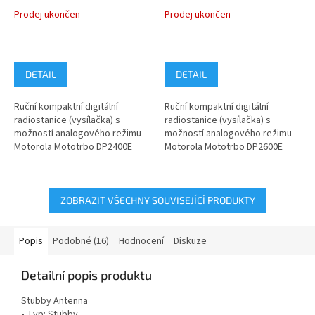
MDH02JDC9VA1AN
MDH02JDH9VA1AN
Prodej ukončen
Prodej ukončen
DETAIL
DETAIL
Ruční kompaktní digitální
Ruční kompaktní digitální
radiostanice (vysílačka) s
radiostanice (vysílačka) s
možností analogového režimu
možností analogového režimu
Motorola Mototrbo DP2400E
Motorola Mototrbo DP2600E
model MDH02JDC9VA1AN pro
model MDH02JDH9VA1AN pro
pásmo VHF...
pásmo VHF...
ZOBRAZIT VŠECHNY SOUVISEJÍCÍ PRODUKTY
Popis
Podobné (16)
Hodnocení
Diskuze
Detailní popis produktu
Stubby Antenna
• Typ: Stubby