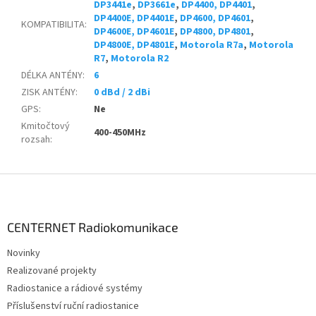
DP3441e
,
DP3661e
,
DP4400, DP4401
,
DP4400E, DP4401E
,
DP4600, DP4601
,
KOMPATIBILITA
:
DP4600E, DP4601E
,
DP4800, DP4801
,
DP4800E, DP4801E
,
Motorola R7a
,
Motorola
R7
,
Motorola R2
DÉLKA ANTÉNY
:
6
ZISK ANTÉNY
:
0 dBd / 2 dBi
GPS
:
Ne
Kmitočtový
400-450MHz
rozsah
:
Z
á
p
a
CENTERNET Radiokomunikace
t
Novinky
í
Realizované projekty
Radiostanice a rádiové systémy
Příslušenství ruční radiostanice