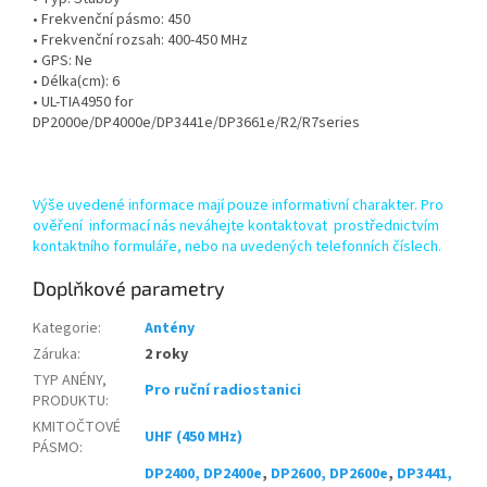
• Frekvenční pásmo: 450
• Frekvenční rozsah: 400-450 MHz
• GPS: Ne
• Délka(cm): 6
• UL-TIA4950 for
DP2000e/DP4000e/DP3441e/DP3661e/R2/R7series
Výše uvedené informace mají pouze informativní charakter. Pro
ověření informací nás neváhejte kontaktovat prostřednictvím
kontaktního formuláře, nebo na uvedených telefonních číslech.
Doplňkové parametry
Kategorie
:
Antény
Záruka
:
2 roky
TYP ANÉNY,
Pro ruční radiostanici
PRODUKTU
:
KMITOČTOVÉ
UHF (450 MHz)
PÁSMO
:
DP2400, DP2400e
,
DP2600, DP2600e
,
DP3441,