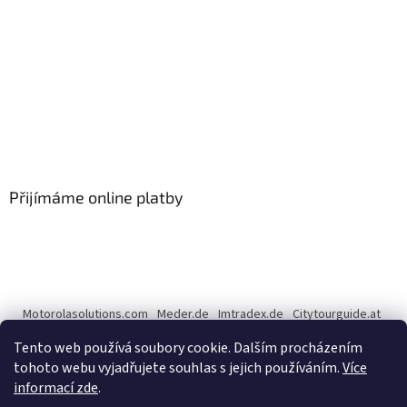
Přijímáme online platby
Motorolasolutions.com
Meder.de
Imtradex.de
Citytourguide.at
Peltor.com
Tento web používá soubory cookie. Dalším procházením
tohoto webu vyjadřujete souhlas s jejich používáním.
Více
informací zde
.