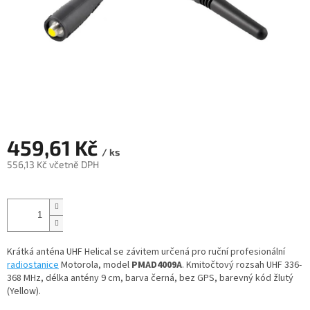
459,61 Kč
/ ks
556,13 Kč včetně DPH
Měrná
cena:
Krátká anténa UHF Helical se závitem určená pro ruční profesionální
radiostanice
Motorola, model
PMAD4009A
. Kmitočtový rozsah UHF 336-
368 MHz, délka antény 9 cm, barva černá, bez GPS, barevný kód žlutý
(Yellow).