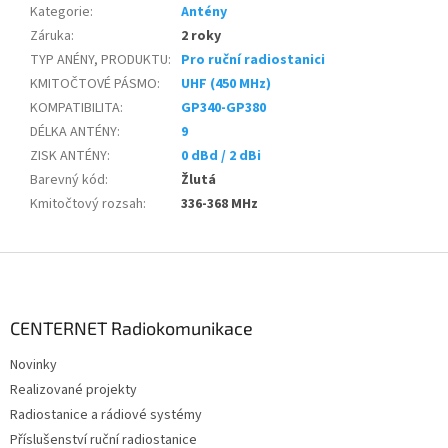
Kategorie
:
Antény
Záruka
:
2 roky
TYP ANÉNY, PRODUKTU
:
Pro ruční radiostanici
KMITOČTOVÉ PÁSMO
:
UHF (450 MHz)
KOMPATIBILITA
:
GP340-GP380
DÉLKA ANTÉNY
:
9
ZISK ANTÉNY
:
0 dBd / 2 dBi
Barevný kód
:
Žlutá
Kmitočtový rozsah
:
336-368 MHz
Z
á
p
a
CENTERNET Radiokomunikace
t
Novinky
í
Realizované projekty
Radiostanice a rádiové systémy
Příslušenství ruční radiostanice