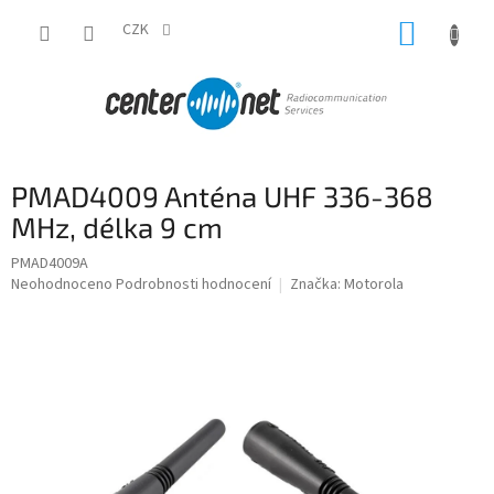
Přejít
NÁKUP
na
CZK
obsah
KOŠÍK
PMAD4009 Anténa UHF 336-368
MHz, délka 9 cm
PMAD4009A
Průměrné
Neohodnoceno
Podrobnosti hodnocení
Značka:
Motorola
hodnocení
produktu
je
0,0
z
5
hvězdiček.