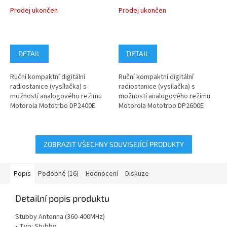
MDH02JDC9VA1AN
MDH02JDH9VA1AN
Prodej ukončen
Prodej ukončen
DETAIL
DETAIL
Ruční kompaktní digitální
Ruční kompaktní digitální
radiostanice (vysílačka) s
radiostanice (vysílačka) s
možností analogového režimu
možností analogového režimu
Motorola Mototrbo DP2400E
Motorola Mototrbo DP2600E
model MDH02JDC9VA1AN pro
model MDH02JDH9VA1AN pro
pásmo VHF...
pásmo VHF...
ZOBRAZIT VŠECHNY SOUVISEJÍCÍ PRODUKTY
Popis
Podobné (16)
Hodnocení
Diskuze
Detailní popis produktu
Stubby Antenna (360-400MHz)
• Typ: Stubby