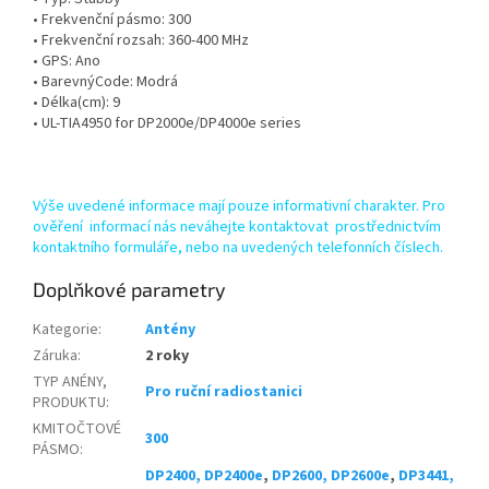
• Frekvenční pásmo: 300
• Frekvenční rozsah: 360-400 MHz
• GPS: Ano
• BarevnýCode: Modrá
• Délka(cm): 9
• UL-TIA4950 for DP2000e/DP4000e series
Výše uvedené informace mají pouze informativní charakter. Pro
ověření informací nás neváhejte kontaktovat prostřednictvím
kontaktního formuláře, nebo na uvedených telefonních číslech.
Doplňkové parametry
Kategorie
:
Antény
Záruka
:
2 roky
TYP ANÉNY,
Pro ruční radiostanici
PRODUKTU
:
KMITOČTOVÉ
300
PÁSMO
:
DP2400, DP2400e
,
DP2600, DP2600e
,
DP3441,