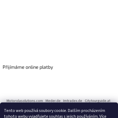
Přijímáme online platby
Motorolasolutions.com
Meder.de
Imtradex.de
Citytourguide.at
Peltor.com
Tento web používá soubory cookie. Dalším procházením
tohoto webu vyjadřujete souhlas s jejich používáním.
Více