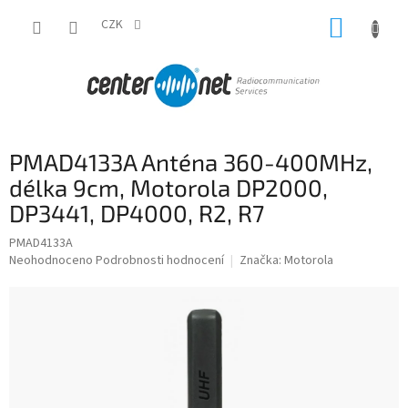
Přejít
NÁKUP
na
CZK
obsah
KOŠÍK
PMAD4133A Anténa 360-400MHz,
délka 9cm, Motorola DP2000,
DP3441, DP4000, R2, R7
PMAD4133A
Průměrné
Neohodnoceno
Podrobnosti hodnocení
Značka:
Motorola
hodnocení
produktu
je
0,0
z
5
hvězdiček.