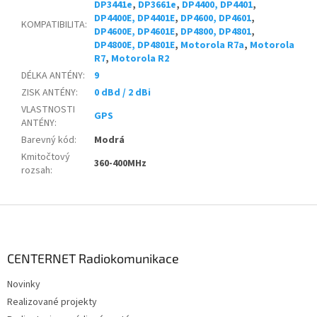
DP3441e
,
DP3661e
,
DP4400, DP4401
,
DP4400E, DP4401E
,
DP4600, DP4601
,
KOMPATIBILITA
:
DP4600E, DP4601E
,
DP4800, DP4801
,
DP4800E, DP4801E
,
Motorola R7a
,
Motorola
R7
,
Motorola R2
DÉLKA ANTÉNY
:
9
ZISK ANTÉNY
:
0 dBd / 2 dBi
VLASTNOSTI
GPS
ANTÉNY
:
Barevný kód
:
Modrá
Kmitočtový
360-400MHz
rozsah
:
Z
á
p
a
CENTERNET Radiokomunikace
t
Novinky
í
Realizované projekty