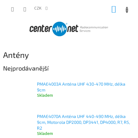
Přejít
NÁKUP
na
CZK
obsah
KOŠÍK
Antény
Nejprodávanější
PMAE4003A Anténa UHF 430-470 MHz, délka
9cm
Skladem
PMAE4070A Anténa UHF 440-490 MHz, délka
9cm, Motorola DP2000, DP3441, DP4000, R7, R5,
R2
Skladem