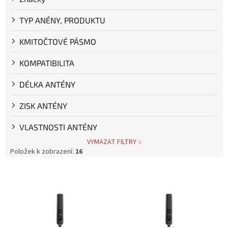
ů
TYP ANÉNY, PRODUKTU
KMITOČTOVÉ PÁSMO
KOMPATIBILITA
DÉLKA ANTÉNY
ZISK ANTÉNY
VLASTNOSTI ANTÉNY
VYMAZAT FILTRY
Položek k zobrazení:
16
V
ý
p
i
s
p