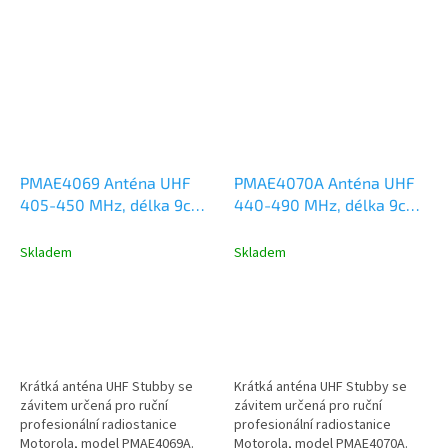
délka antény 9...
PMAE4069 Anténa UHF
PMAE4070A Anténa UHF
405-450 MHz, délka 9cm,
440-490 MHz, délka 9cm,
Motorola DP2000,
Motorola DP2000,
DP3441, R7, R5, R2
DP3441, DP4000, R7, R5,
Skladem
Skladem
R2
Krátká anténa UHF Stubby se
Krátká anténa UHF Stubby se
závitem určená pro ruční
závitem určená pro ruční
profesionální radiostanice
profesionální radiostanice
Motorola, model PMAE4069A.
Motorola, model PMAE4070A.