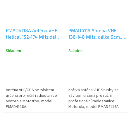
PMAD4118A Anténa VHF
PMAD4119 Anténa VHF
Helical 152-174 MHz délka
136-148 MHz, délka 9cm,
15cm, Motorola DP2000,
Motorola DP2000,
DP3441, DP4000, R2, R7,
DP3441, DP4000, R2, R7,
Skladem
Skladem
R5
R5
Anténa VHF/GPS se závitem
Krátká anténa VHF Stubby se
určená pro ruční radiostanice
závitem určená pro ruční
Motorola Mototrbo, model
profesionální radiostanice
PMAD4118A.
Motorola, model PMAD4119A.
Kmitočtový rozsah VHF 136-
148MHz, délka...