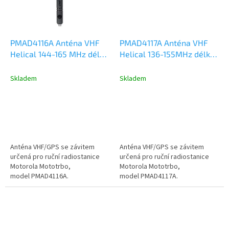
PMAD4116A Anténa VHF
PMAD4117A Anténa VHF
Helical 144-165 MHz délka
Helical 136-155MHz délka
15cm, Motorola DP2000,
15cm, Motorola DP2000,
DP3441, DP4000, R2, R7,
DP3441, DP4000, R2, R7,
Skladem
Skladem
R5
R5
Anténa VHF/GPS se závitem
Anténa VHF/GPS se závitem
určená pro ruční radiostanice
určená pro ruční radiostanice
Motorola Mototrbo,
Motorola Mototrbo,
model PMAD4116A.
model PMAD4117A.