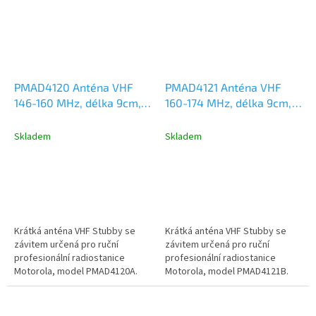
PMAD4120 Anténa VHF
PMAD4121 Anténa VHF
146-160 MHz, délka 9cm,
160-174 MHz, délka 9cm,
Motorola DP2000,
Motorola DP2000,
DP3441, DP4000, R2, R7,
DP3441, DP4000, R2, R7,
Skladem
Skladem
R5
R5
Krátká anténa VHF Stubby se
Krátká anténa VHF Stubby se
závitem určená pro ruční
závitem určená pro ruční
profesionální radiostanice
profesionální radiostanice
Motorola, model PMAD4120A.
Motorola, model PMAD4121B.
Kmitočtový rozsah VHF 146-
Kmitočtový rozsah VHF 160-
160MHz, délka...
174MHz, délka...