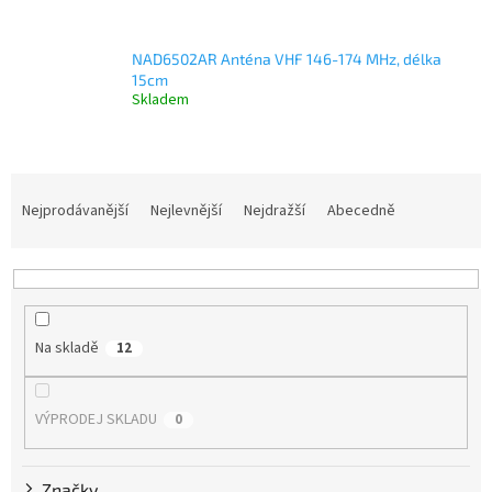
NAD6502AR Anténa VHF 146-174 MHz, délka
15cm
Skladem
Ř
a
Nejprodávanější
Nejlevnější
Nejdražší
Abecedně
z
e
n
í
p
Na skladě
12
r
o
d
VÝPRODEJ SKLADU
0
u
k
t
Značky