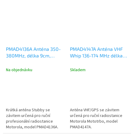
PMAD4136A Anténa 350-
PMAD4147A Anténa VHF
380MHz, délka 9cm,
Whip 136-174 MHz délka
Motorola DP2000,
20cm, DP2000/4000, R7,
DP3441, DP4000, R2, R7
R5, R2
Na objednávku
Skladem
Krátká anténa Stubby se
Anténa VHF/GPS se závitem
závitem určená pro ruční
určená pro ruční radiostanice
profesionální radiostanice
Motorola Mototrbo, model
Motorola, model PMAD4136A.
PMAD4147A.
Kmitočtový rozsah 350-380MHz,