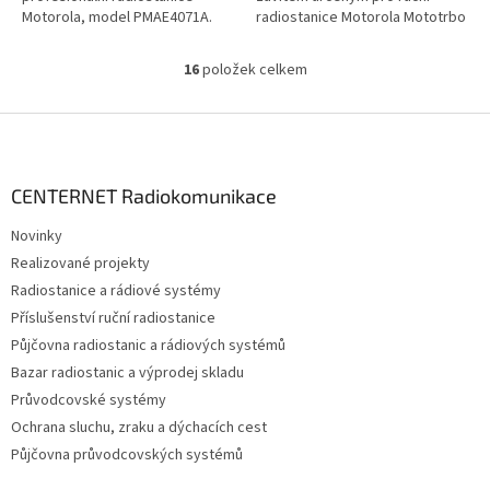
Motorola, model PMAE4071A.
radiostanice Motorola Mototrbo
Kmitočtový rozsah UHF 470-
DP2000, DP3000 a DP4000...
527MHz, délka...
16
položek celkem
O
v
l
Z
á
á
d
p
a
a
CENTERNET Radiokomunikace
c
t
í
Novinky
í
p
Realizované projekty
r
v
Radiostanice a rádiové systémy
k
Příslušenství ruční radiostanice
y
Půjčovna radiostanic a rádiových systémů
v
ý
Bazar radiostanic a výprodej skladu
p
Průvodcovské systémy
i
Ochrana sluchu, zraku a dýchacích cest
s
u
Půjčovna průvodcovských systémů