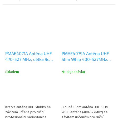
Kmitočtový rozsah UHF 405-
Kmitočtový rozsah UHF 440-
450MHz, délka...
490MHz, délka...
PMAE4071A Anténa UHF
PMAE4079A Anténa UHF
470-527 MHz, délka 9cm,
Slim Whip 400-527MHz
Motorola DP2000,
délka 15cm
DP3441, DP4000
Skladem
Na objednávku
Krátká anténa UHF Stubby se
Dlouhá 15cm anténa UHF SLIM
závitem určená pro ruční
WHIP Anténa (400-527MHz) se
profesionální radiostanice
závitem určeným pro ruční