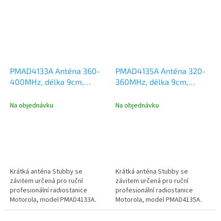
PMAD4133A Anténa 360-
PMAD4135A Anténa 320-
400MHz, délka 9cm,
360MHz, délka 9cm,
Motorola DP2000,
Motorola DP2000,
DP3441, DP4000, R2, R7
DP3441, DP4000
Na objednávku
Na objednávku
Krátká anténa Stubby se
Krátká anténa Stubby se
závitem určená pro ruční
závitem určená pro ruční
profesionální radiostanice
profesionální radiostanice
Motorola, model PMAD4133A.
Motorola, model PMAD4135A.
Kmitočtový rozsah 360-400MHz,
Kmitočtový rozsah 320-360MHz,
délka antény 9...
délka antény 9...