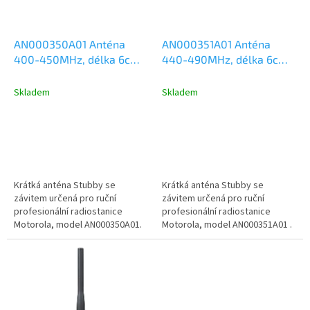
r
o
d
AN000350A01 Anténa
AN000351A01 Anténa
u
400-450MHz, délka 6cm,
440-490MHz, délka 6cm,
k
Motorola DP2000,
Motorola DP2000,
t
DP3441, DP4000, R2, R7
DP3441, DP4000, R2, R7
Skladem
Skladem
ů
Krátká anténa Stubby se
Krátká anténa Stubby se
závitem určená pro ruční
závitem určená pro ruční
profesionální radiostanice
profesionální radiostanice
Motorola, model AN000350A01.
Motorola, model AN000351A01 .
Kmitočtový rozsah 400-450MHz,
Kmitočtový rozsah 440-490MHz,
délka antény...
délka...