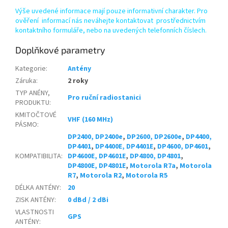
Výše uvedené informace mají pouze informativní charakter. Pro
ověření informací nás neváhejte kontaktovat prostřednictvím
kontaktního formuláře, nebo na uvedených telefonních číslech.
Doplňkové parametry
Kategorie
:
Antény
Záruka
:
2 roky
TYP ANÉNY,
Pro ruční radiostanici
PRODUKTU
:
KMITOČTOVÉ
VHF (160 MHz)
PÁSMO
:
DP2400, DP2400e
,
DP2600, DP2600e
,
DP4400,
DP4401
,
DP4400E, DP4401E
,
DP4600, DP4601
,
KOMPATIBILITA
:
DP4600E, DP4601E
,
DP4800, DP4801
,
DP4800E, DP4801E
,
Motorola R7a
,
Motorola
R7
,
Motorola R2
,
Motorola R5
DÉLKA ANTÉNY
:
20
ZISK ANTÉNY
:
0 dBd / 2 dBi
VLASTNOSTI
GPS
ANTÉNY
: