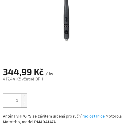
344,99 Kč
/ ks
417,44 Kč včetně DPH
Měrná
cena:
Anténa VHF/GPS se závitem určená pro ruční
radiostanice
Motorola
Mototrbo, model
PMAD4147A
.