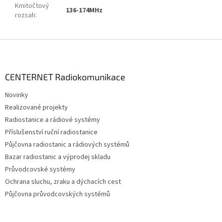
Kmitočtový
136-174MHz
rozsah
:
Z
á
p
a
CENTERNET Radiokomunikace
t
Novinky
í
Realizované projekty
Radiostanice a rádiové systémy
Příslušenství ruční radiostanice
Půjčovna radiostanic a rádiových systémů
Bazar radiostanic a výprodej skladu
Průvodcovské systémy
Ochrana sluchu, zraku a dýchacích cest
Půjčovna průvodcovských systémů