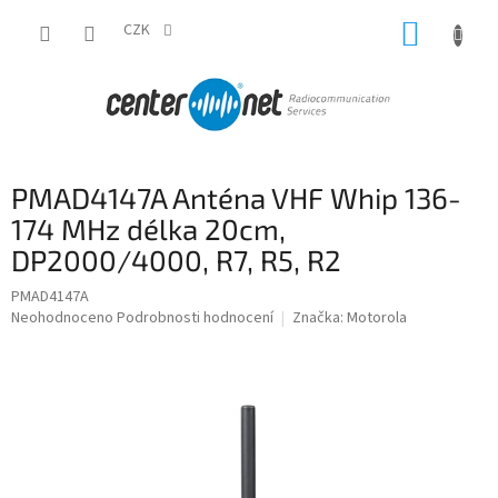
Přejít
NÁKUP
na
CZK
obsah
KOŠÍK
PMAD4147A Anténa VHF Whip 136-
174 MHz délka 20cm,
DP2000/4000, R7, R5, R2
PMAD4147A
Průměrné
Neohodnoceno
Podrobnosti hodnocení
Značka:
Motorola
hodnocení
produktu
je
0,0
z
5
hvězdiček.