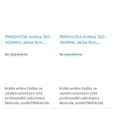
PMAD4133A Anténa 360-
PMAD4135A Anténa 320-
400MHz, délka 9cm,
360MHz, délka 9cm,
Motorola DP2000,
Motorola DP2000,
DP3441, DP4000, R2, R7
DP3441, DP4000
Na objednávku
Na objednávku
Krátká anténa Stubby se
Krátká anténa Stubby se
závitem určená pro ruční
závitem určená pro ruční
profesionální radiostanice
profesionální radiostanice
Motorola, model PMAD4133A.
Motorola, model PMAD4135A.
Kmitočtový rozsah 360-400MHz,
Kmitočtový rozsah 320-360MHz,
délka antény 9...
délka antény 9...