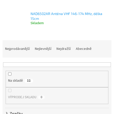
NAD6502AR Anténa VHF 146-174 MHz, délka
15cm
Skladem
Ř
a
Nejprodávanější
Nejlevnější
Nejdražší
Abecedně
z
e
n
í
p
Na skladě
12
r
o
d
VÝPRODEJ SKLADU
0
u
k
t
Značky