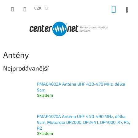
Přejít
NÁKUP
na
CZK
obsah
KOŠÍK
Antény
Nejprodávanější
PMAE4003A Anténa UHF 430-470 MHz, délka
9cm
Skladem
PMAE4070A Anténa UHF 440-490 MHz, délka
9cm, Motorola DP2000, DP3441, DP4000, R7, R5,
R2
Skladem