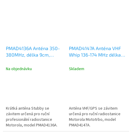
PMAD4136A Anténa 350-
PMAD4147A Anténa VHF
380MHz, délka 9cm,
Whip 136-174 MHz délka
Motorola DP2000,
20cm, DP2000/4000, R7,
DP3441, DP4000, R2, R7
R5, R2
Na objednávku
Skladem
Krátká anténa Stubby se
Anténa VHF/GPS se závitem
závitem určená pro ruční
určená pro ruční radiostanice
profesionální radiostanice
Motorola Mototrbo, model
Motorola, model PMAD4136A.
PMAD4147A.
Kmitočtový rozsah 350-380MHz,