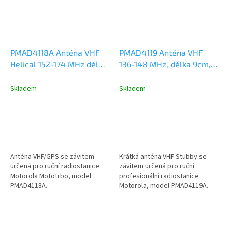
PMAD4118A Anténa VHF
PMAD4119 Anténa VHF
Helical 152-174 MHz délka
136-148 MHz, délka 9cm,
15cm, Motorola DP2000,
Motorola DP2000,
DP3441, DP4000, R2, R7,
DP3441, DP4000, R2, R7,
Skladem
Skladem
R5
R5
Anténa VHF/GPS se závitem
Krátká anténa VHF Stubby se
určená pro ruční radiostanice
závitem určená pro ruční
Motorola Mototrbo, model
profesionální radiostanice
PMAD4118A.
Motorola, model PMAD4119A.
Kmitočtový rozsah VHF 136-
148MHz, délka...