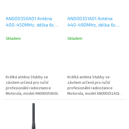
r
o
d
AN000350A01 Anténa
AN000351A01 Anténa
u
400-450MHz, délka 6cm,
440-490MHz, délka 6cm,
k
Motorola DP2000,
Motorola DP2000,
t
DP3441, DP4000, R2, R7
DP3441, DP4000, R2, R7
Skladem
Skladem
ů
Krátká anténa Stubby se
Krátká anténa Stubby se
závitem určená pro ruční
závitem určená pro ruční
profesionální radiostanice
profesionální radiostanice
Motorola, model AN000350A01.
Motorola, model AN000351A01 .
Kmitočtový rozsah 400-450MHz,
Kmitočtový rozsah 440-490MHz,
délka antény...
délka...