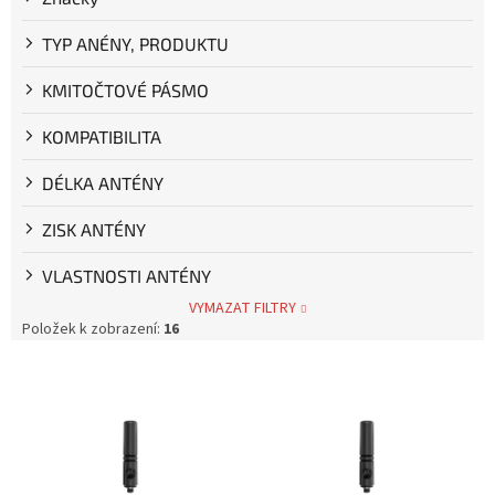
ů
TYP ANÉNY, PRODUKTU
KMITOČTOVÉ PÁSMO
KOMPATIBILITA
DÉLKA ANTÉNY
ZISK ANTÉNY
VLASTNOSTI ANTÉNY
VYMAZAT FILTRY
Položek k zobrazení:
16
V
ý
p
i
s
p