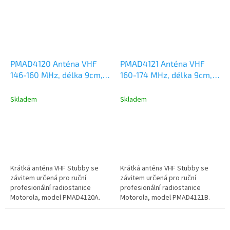
PMAD4120 Anténa VHF
PMAD4121 Anténa VHF
146-160 MHz, délka 9cm,
160-174 MHz, délka 9cm,
Motorola DP2000,
Motorola DP2000,
DP3441, DP4000, R2, R7,
DP3441, DP4000, R2, R7,
Skladem
Skladem
R5
R5
Krátká anténa VHF Stubby se
Krátká anténa VHF Stubby se
závitem určená pro ruční
závitem určená pro ruční
profesionální radiostanice
profesionální radiostanice
Motorola, model PMAD4120A.
Motorola, model PMAD4121B.
Kmitočtový rozsah VHF 146-
Kmitočtový rozsah VHF 160-
160MHz, délka...
174MHz, délka...