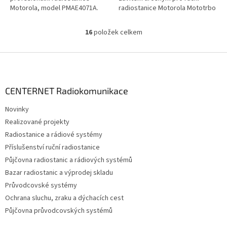
Motorola, model PMAE4071A.
radiostanice Motorola Mototrbo
Kmitočtový rozsah UHF 470-
DP2000, DP3000 a DP4000...
527MHz, délka...
16
položek celkem
O
v
l
Z
á
á
d
p
a
a
CENTERNET Radiokomunikace
c
t
í
Novinky
í
p
Realizované projekty
r
v
Radiostanice a rádiové systémy
k
Příslušenství ruční radiostanice
y
Půjčovna radiostanic a rádiových systémů
v
ý
Bazar radiostanic a výprodej skladu
p
Průvodcovské systémy
i
Ochrana sluchu, zraku a dýchacích cest
s
u
Půjčovna průvodcovských systémů