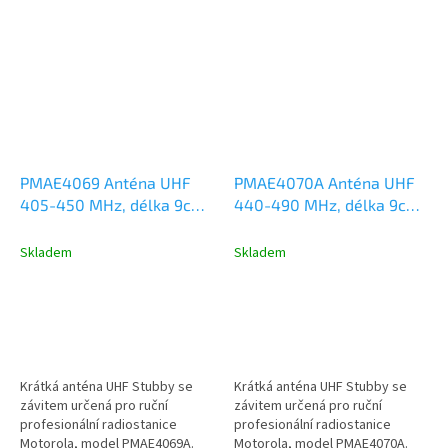
délka antény 9...
PMAE4069 Anténa UHF
PMAE4070A Anténa UHF
405-450 MHz, délka 9cm,
440-490 MHz, délka 9cm,
Motorola DP2000,
Motorola DP2000,
DP3441, R7, R5, R2
DP3441, DP4000, R7, R5,
Skladem
Skladem
R2
Krátká anténa UHF Stubby se
Krátká anténa UHF Stubby se
závitem určená pro ruční
závitem určená pro ruční
profesionální radiostanice
profesionální radiostanice
Motorola, model PMAE4069A.
Motorola, model PMAE4070A.