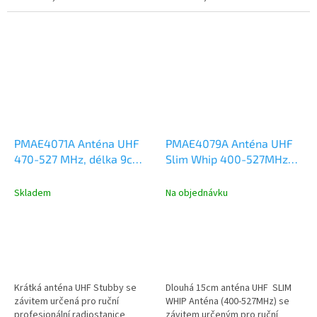
Kmitočtový rozsah UHF 405-
Kmitočtový rozsah UHF 440-
450MHz, délka...
490MHz, délka...
PMAE4071A Anténa UHF
PMAE4079A Anténa UHF
470-527 MHz, délka 9cm,
Slim Whip 400-527MHz
Motorola DP2000,
délka 15cm
DP3441, DP4000
Skladem
Na objednávku
Krátká anténa UHF Stubby se
Dlouhá 15cm anténa UHF SLIM
závitem určená pro ruční
WHIP Anténa (400-527MHz) se
profesionální radiostanice
závitem určeným pro ruční