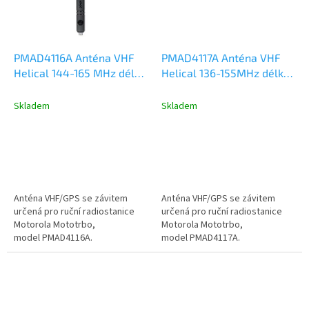
PMAD4116A Anténa VHF
PMAD4117A Anténa VHF
Helical 144-165 MHz délka
Helical 136-155MHz délka
15cm, Motorola DP2000,
15cm, Motorola DP2000,
DP3441, DP4000, R2, R7,
DP3441, DP4000, R2, R7,
Skladem
Skladem
R5
R5
Anténa VHF/GPS se závitem
Anténa VHF/GPS se závitem
určená pro ruční radiostanice
určená pro ruční radiostanice
Motorola Mototrbo,
Motorola Mototrbo,
model PMAD4116A.
model PMAD4117A.