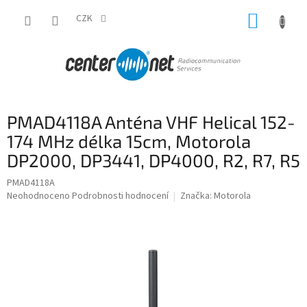
Přejít
NÁKUP
na
CZK
obsah
KOŠÍK
PMAD4118A Anténa VHF Helical 152-
174 MHz délka 15cm, Motorola
DP2000, DP3441, DP4000, R2, R7, R5
PMAD4118A
Průměrné
Neohodnoceno
Podrobnosti hodnocení
Značka:
Motorola
hodnocení
produktu
je
0,0
z
5
hvězdiček.