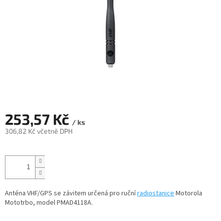
253,57 Kč
/ ks
306,82 Kč včetně DPH
Měrná
cena:
Anténa VHF/GPS se závitem určená pro ruční
radiostanice
Motorola
Mototrbo, model PMAD4118A.