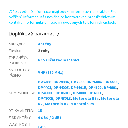
Výše uvedené informace mají pouze informativní charakter. Pro
ověření informací nás neváhejte kontaktovat prostřednictvím
kontaktního formuláře, nebo na uvedených telefonních číslech.
Doplňkové parametry
Kategorie
:
Antény
Záruka
:
2 roky
TYP ANÉNY,
Pro ruční radiostanici
PRODUKTU
:
KMITOČTOVÉ
VHF (160 MHz)
PÁSMO
:
DP2400, DP2400e
,
DP2600, DP2600e
,
DP4400,
DP4401
,
DP4400E, DP4401E
,
DP4600, DP4601
,
KOMPATIBILITA
:
DP4600E, DP4601E
,
DP4800, DP4801
,
DP4800E, DP4801E
,
Motorola R7a
,
Motorola
R7
,
Motorola R2
,
Motorola R5
DÉLKA ANTÉNY
:
15
ZISK ANTÉNY
:
0 dBd / 2 dBi
VLASTNOSTI
GPS