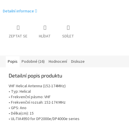
Detailní informace
ZEPTAT SE
HLÍDAT
SDÍLET
Popis
Podobné (16)
Hodnocení
Diskuze
Detailní popis produktu
VHF Helical Antenna (152-174MHz)
• Typ: Helical
• Frekvenční pásmo: VHF
• Frekvenční rozsah: 152-174 MHz
• GPS: Ano
• Délka(cm): 15
• UL-TIA4950 for DP2000e/DP4000e series