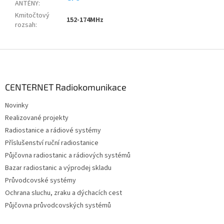
ANTÉNY
:
Kmitočtový
152-174MHz
rozsah
:
Z
á
p
a
CENTERNET Radiokomunikace
t
Novinky
í
Realizované projekty
Radiostanice a rádiové systémy
Příslušenství ruční radiostanice
Půjčovna radiostanic a rádiových systémů
Bazar radiostanic a výprodej skladu
Průvodcovské systémy
Ochrana sluchu, zraku a dýchacích cest
Půjčovna průvodcovských systémů