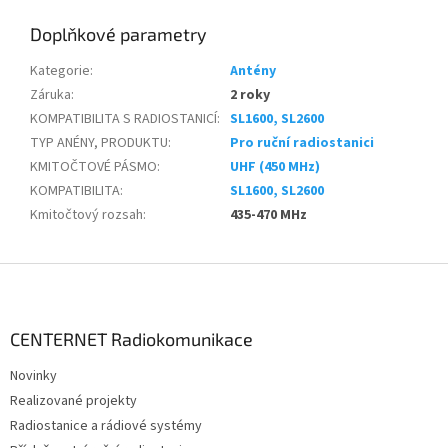
Doplňkové parametry
Kategorie
:
Antény
Záruka
:
2 roky
KOMPATIBILITA S RADIOSTANICÍ
:
SL1600, SL2600
TYP ANÉNY, PRODUKTU
:
Pro ruční radiostanici
KMITOČTOVÉ PÁSMO
:
UHF (450 MHz)
KOMPATIBILITA
:
SL1600, SL2600
Kmitočtový rozsah
:
435-470 MHz
Z
á
p
a
CENTERNET Radiokomunikace
t
Novinky
í
Realizované projekty
Radiostanice a rádiové systémy