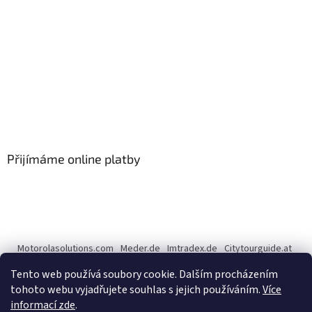
Přijímáme online platby
Motorolasolutions.com
Meder.de
Imtradex.de
Citytourguide.at
Peltor.com
Tento web používá soubory cookie. Dalším procházením
tohoto webu vyjadřujete souhlas s jejich používáním.
Více
informací zde
.