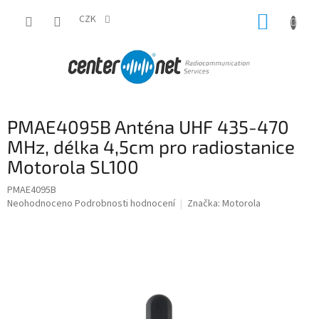
Přejít
NÁKUP
na
CZK
obsah
KOŠÍK
PMAE4095B Anténa UHF 435-470
MHz, délka 4,5cm pro radiostanice
Motorola SL100
PMAE4095B
Průměrné
Neohodnoceno
Podrobnosti hodnocení
Značka:
Motorola
hodnocení
produktu
je
0,0
z
5
hvězdiček.