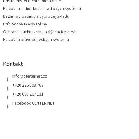
Příslušenství ruční radiostanice
Půjčovna radiostanic a rádiových systémů
Bazar radiostanic a výprodej skladu
Průvodcovské systémy
Ochrana sluchu, zraku a dýchacích cest
Půjčovna průvodcovských systémů
Kontakt
info
@
centernet.cz
+420 226 808 707
+420 605 267 131
Facebook CENTER NET