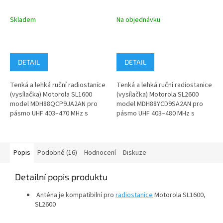
ANALOG
ANALOG BT WiFi
MDH88QCP9JA2AN
MDH88YCD9SA2AN
Skladem
Na objednávku
DETAIL
DETAIL
Tenká a lehká ruční radiostanice
Tenká a lehká ruční radiostanice
(vysílačka) Motorola SL1600
(vysílačka) Motorola SL2600
model MDH88QCP9JA2AN pro
model MDH88YCD9SA2AN pro
pásmo UHF 403–470 MHz s
pásmo UHF 403–480 MHz s
analogovým a digitálním...
analogovým a digitálním
režimem,...
Popis
Podobné (16)
Hodnocení
Diskuze
Detailní popis produktu
Anténa je kompatibilní pro
radiostanice
Motorola SL1600,
SL2600