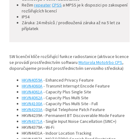
Režim
repeater
CPSS
a MPSS je k dispozici po zakoupení
rozšiřujících licencí
IP54
Záruka: 24 měsíců / prodloužená záruka až na 5 let za
příplatek
SW licenční klíče rozšiřující funkce radiostanice (aktivace licence
se provádí prostřednictvím softwaru
Motorola Mototrbo CPS
,
doporučujeme provést prostřednictvím servisního střediska)
HKVN4059A
- Enhanced Privacy Feature
HKVN4060A
- Transmit Interrupt Encode Feature
HKVN4061A
- Capacity Plus Single Site
HKVN4062A
- Capacity Plus Multi Site
HKVN4100A
- Capacity Plus Multi Site - Full
HKVN4203A
- Digital Telephone Patch Feature
HKVN4239A - Permanent BT Discoverable Mode Feature
HKVN4371A
- Single Input Noise Cancellation (SINC+)
HKVN4379A - Wi-Fi
HKVN4431A - Indoor Location Tracking