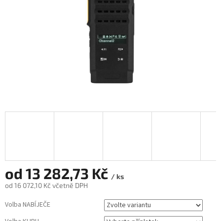
od
13 282,73 Kč
/ ks
od
16 072,10 Kč
včetně DPH
Měrná
Volba NABÍJEČE
cena: