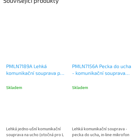
Související produkty
PMLN7189A Lehká
PMLN7156A Pecka do ucha
komunikační souprava pro
- komunikační souprava
ruční radiostanice SL
pro ruční radiostanice SL
Skladem
Skladem
Lehká jedno-ušní komunikační
Lehká komunikační souprava -
souprava na ucho (otočná pro L
pecka do ucha, in-line mikrofon