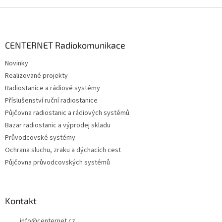
Z
á
p
a
CENTERNET Radiokomunikace
t
Novinky
í
Realizované projekty
Radiostanice a rádiové systémy
Příslušenství ruční radiostanice
Půjčovna radiostanic a rádiových systémů
Bazar radiostanic a výprodej skladu
Průvodcovské systémy
Ochrana sluchu, zraku a dýchacích cest
Půjčovna průvodcovských systémů
Kontakt
info
@
centernet.cz