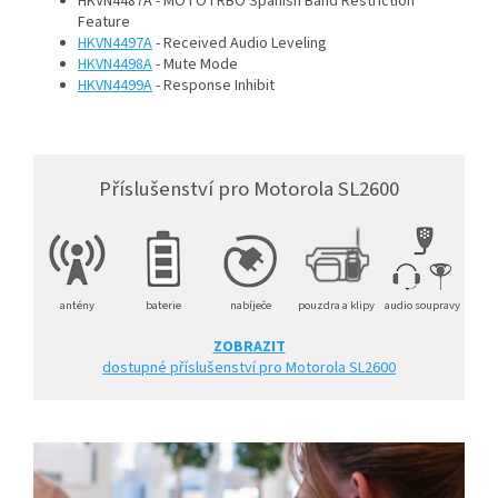
HKVN4487A - MOTOTRBO Spanish Band Restriction
Feature
HKVN4497A
- Received Audio Leveling
HKVN4498A
- Mute Mode
HKVN4499A
- Response Inhibit
Příslušenství pro Motorola SL2600
antény
baterie
nabíječe
pouzdra a klipy
audio soupravy
ZOBRAZIT
dostupné příslušenství pro Motorola SL2600