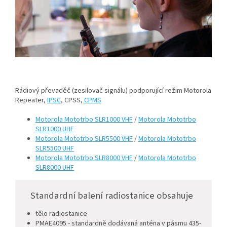
Rádiový převaděč (zesilovač signálu) podporující režim Motorola
Repeater,
IPSC
, CPSS,
CPMS
Motorola Mototrbo SLR1000 VHF
/
Motorola Mototrbo
SLR1000 UHF
Motorola Mototrbo SLR5500 VHF
/
Motorola Mototrbo
SLR5500 UHF
Motorola Mototrbo SLR8000 VHF
/
Motorola Mototrbo
SLR8000 UHF
Standardní balení radiostanice obsahuje
tělo radiostanice
PMAE4095 - standardně dodávaná anténa v pásmu 435-