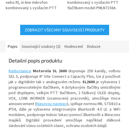
nebo R), in-line mikrofon
kombinovaný s vysílacím PTT
kombinovaný s vysílacím PTT
tlačítkem model PMLN7156A.
tlačítkem model PMLN7189A....
Klíčovací tlačítko s
mikrofonem...
ZOBRAZIT VŠECHNY SOUVISEJÍCÍ PRODUKTY
Popis
Související soubory (2)
Hodnocení
Diskuze
Detailní popis produktu
Radiostanice
Motorola SL 2600
disponuje 256 kanály, volbou
SEL 5, podporuje IP Site Connect a Capacity Plus, lze jí používat
jak v digitálním tak v analogovém režimu.
SL2600
je vybavena 1
programovatelným tlačítkem, 4 dotykovými tlačítky umístěnými
pod displejem, velkým PTT tlačítkem, 2 řádkový OLED displej,
VOX, LONE WORKER (osamocený pracovník), umožňuje Voice
announcement (
hlasovou navigaci
), splňuje normou MIL STD810 a
IP54, dále je vybavena integrovaným Bluetooth 4.0 LE a WiFi
modulem, podporuje Indoor lokaci pomocí Bluetooth a IBeacons
majáků. Digitální provedení umožňuje například dálkové
sledování stavu ostatních stanic, ochranu osobních údajů.