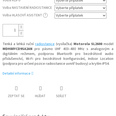
Volba KLIPU
Volba NASTAVENÍ RADIOSTANICE
Volba HLASOVÝ ASISTENT
?
Tenká a lehká ruční
radiostanice
(vysílačka)
Motorola SL2600
model
MDH88YCD9SA2AN
pro pásmo UHF 403–480 MHz s analogovým a
digitálním režimem, podporou Bluetooth pro bezdrátové audio
příslušenství, Wi-Fi pro bezdrátové konfigurování, Indoor Location
(podpora pro určení pozice radiostanice uvnitř budovy) a krytím IP54.
Detailní informace
ZEPTAT SE
HLÍDAT
SDÍLET