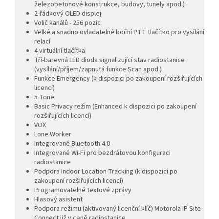
železobetonové konstrukce, budovy, tunely apod.)
2-řádkový OLED displej
Volič kanálů - 256 pozic
Velké a snadno ovladatelné boční PTT tlačítko pro vysílání
relací
4 virtuální tlačítka
Tří-barevná LED dioda signalizující stav radiostanice
(vysílání/příjem/zapnutá funkce Scan apod.)
Funkce Emergency (k dispozici po zakoupení rozšiřujících
licencí)
5 Tone
Basic Privacy režim (Enhanced k dispozici po zakoupení
rozšiřujících licencí)
VOX
Lone Worker
Integrované Bluetooth 4.0
Integrované Wi-Fi pro bezdrátovou konfiguraci
radiostanice
Podpora Indoor Location Tracking (k dispozici po
zakoupení rozšiřujících licencí)
Programovatelné textové zprávy
Hlasový asistent
Podpora režimu (aktivovaný licenční klíč) Motorola IP Site
Connect již v ceně radiostanice