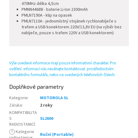
470MHz délka 4,5cm
PMNN4468B - baterie Li-Ion 2300mAh
PMLN7190A - klip na opasek
PMLN7110A
- jednomístný stojánek rychlonabíječe s
trafem a USB konektorem 220V/13,8V EU (na výběr bez
nabíječe, pouze s trafem 220V a USB konektorem)
Výše uvedené informace mají pouze informativní charakter. Pro
ověření informací nás neváhejte kontaktovat prostřednictvím
kontaktního formuláře, nebo na uvedených telefonních číslech.
Doplňkové parametry
Kategorie
:
MOTOROLA SL
Záruka
:
2 roky
KOMPATIBILITA
S
SL2600
RADIOSTANICÍ
:
?
Kategorie
Ruční (Portable)
radiostanice
: