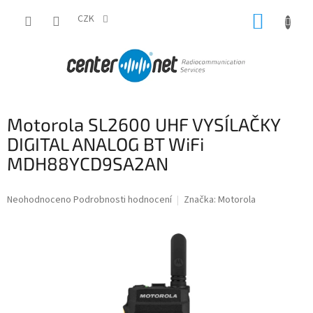
Přejít
NÁKUP
na
CZK
obsah
KOŠÍK
Motorola SL2600 UHF VYSÍLAČKY
DIGITAL ANALOG BT WiFi
MDH88YCD9SA2AN
Průměrné
Neohodnoceno
Podrobnosti hodnocení
Značka:
Motorola
hodnocení
produktu
je
0,0
z
5
hvězdiček.