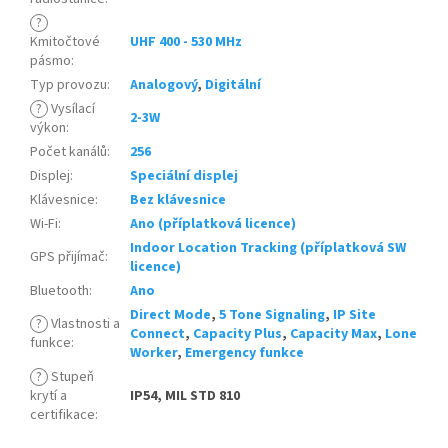
?
Kmitočtové
UHF 400 - 530 MHz
pásmo
:
Typ provozu
:
Analogový
,
Digitální
?
Vysílací
2-3W
výkon
:
Počet kanálů
:
256
Displej
:
Speciální displej
Klávesnice
:
Bez klávesnice
Wi-Fi
:
Ano (příplatková licence)
Indoor Location Tracking (příplatková SW
GPS přijímač
:
licence)
Bluetooth
:
Ano
Direct Mode
,
5 Tone Signaling
,
IP Site
?
Vlastnosti a
Connect
,
Capacity Plus
,
Capacity Max
,
Lone
funkce
:
Worker
,
Emergency funkce
?
Stupeň
krytí a
IP54, MIL STD 810
certifikace
: