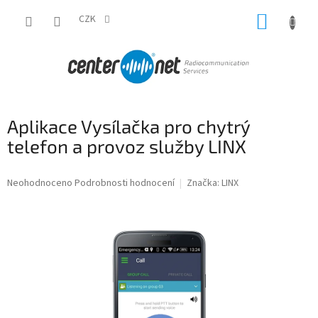
Přejít
NÁKUP
na
CZK
obsah
KOŠÍK
Aplikace Vysílačka pro chytrý
telefon a provoz služby LINX
Průměrné
Neohodnoceno
Podrobnosti hodnocení
Značka:
LINX
hodnocení
produktu
je
0,0
z
5
hvězdiček.