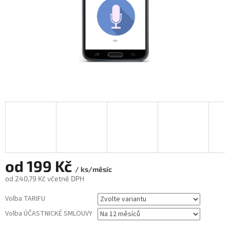
od
199 Kč
/ ks/měsíc
od
240,79 Kč
včetně DPH
Měrná
Volba TARIFU
cena:
Volba ÚČASTNICKÉ SMLOUVY