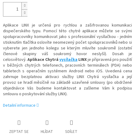
Aplikace LINX je určená pro rychlou a zašifrovanou komunikaci
dispečerského typu. Pomocí této chytré aplikace můžete se svými
spolupracovníky komunikovat jako s profesionální vysílačkou - jedním
stisknutím tlačítka oslovíte neomezený počet spolupracovníků nebo si
vyberete jen jednoho kolegu se kterým mluvíte soukromě (ostatní
členové skupiny váš soukromý hovor neslyší). Dosah je
celosvětový.
Aplikace Chytrá
vysílačka
LINX
je připravená pro použití
v běžných chytrých telefonech, pracovních terminálech (PDA) nebo
tabletech s operačním systémem Android nebo iOS. Uvedená cena
zahrnuje bezplatnou aktivaci služby LINX Chytrá vysílačka a její
provoz se hradí měsíčně na základě uzavřené smlouvy (po obdržené
objednávce Vás budeme kontaktovat a zašleme Vám k podpisu
smlouvu o poskytování služby LINX).
Detailní informace
ZEPTAT SE
HLÍDAT
SDÍLET