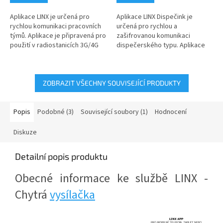
Aplikace LINX je určená pro
Aplikace LINX Dispečink je
rychlou komunikaci pracovních
určená pro rychlou a
týmů. Aplikace je připravená pro
zašifrovanou komunikaci
použití v radiostanicích 3G/4G
dispečerského typu. Aplikace
LTE s operačním systémem...
se používá pro komunikaci
dispečinku s...
ZOBRAZIT VŠECHNY SOUVISEJÍCÍ PRODUKTY
Popis
Podobné (3)
Související soubory (1)
Hodnocení
Diskuze
Detailní popis produktu
Obecné informace ke službě LINX -
Chytrá
vysílačka