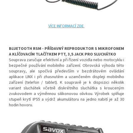
VÍCE INFORMACÍ ZDE
BLUETOOTH RSM - PŘÍDAVNÝ REPRODUKTOR S MIKROFONEM
A KLÍČOVACÍM TLAČÍTKEM PTT, 3,5 JACK PRO SLUCHÁTKO
Souprava zaručuje efektivní a při řízení vozidla nebo motocyklu i
bezpečné používání mobilního zařízení. Obrovská výhoda této
soupravy, ale spočívá především v bezdrátovém ovládání
aplikace LINX i při zhasnutém a uzamčeném displeji mobilního
zařízení (telefon / tablet). K soupravě je k dispozici několik
variant sluchátek včetně diskrétního sluchátka s krouceným
zvukovodem a výměnnou silikonovou olivkou. Výrobek splňuje
stupeň krytí IP55 a výdrž akumulátoru na jedno nabití je až 30
hodin hovoru.