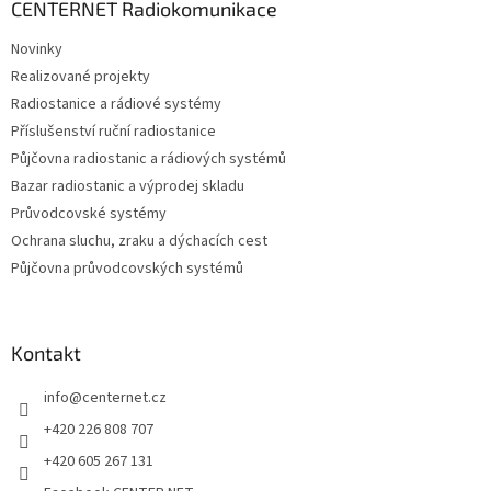
a
CENTERNET Radiokomunikace
t
Novinky
í
Realizované projekty
Radiostanice a rádiové systémy
Příslušenství ruční radiostanice
Půjčovna radiostanic a rádiových systémů
Bazar radiostanic a výprodej skladu
Průvodcovské systémy
Ochrana sluchu, zraku a dýchacích cest
Půjčovna průvodcovských systémů
Kontakt
info
@
centernet.cz
+420 226 808 707
+420 605 267 131