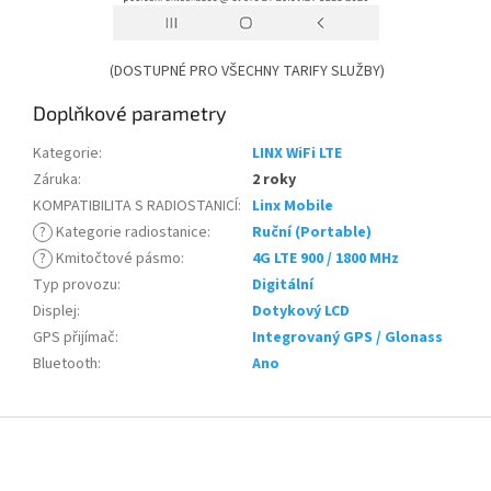
(DOSTUPNÉ PRO VŠECHNY TARIFY SLUŽBY)
Doplňkové parametry
Kategorie
:
LINX WiFi LTE
Záruka
:
2 roky
KOMPATIBILITA S RADIOSTANICÍ
:
Linx Mobile
?
Kategorie radiostanice
:
Ruční (Portable)
?
Kmitočtové pásmo
:
4G LTE 900 / 1800 MHz
Typ provozu
:
Digitální
Displej
:
Dotykový LCD
GPS přijímač
:
Integrovaný GPS / Glonass
Bluetooth
:
Ano
Z
á
p