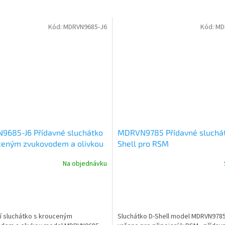
Kód:
MDRVN9685-J6
Kód:
MD
685-J6 Přídavné sluchátko
MDRVN9785 Přídavné sluchá
ceným zvukovodem a olivkou
Shell pro RSM
M, úhlový konektor
Na objednávku
í sluchátko s krouceným
Sluchátko D-Shell model MDRVN9785