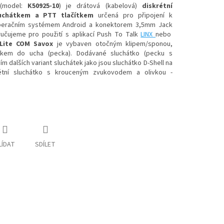
(model:
K50925-10
)
je
drátová (kabelová)
diskrétní
luchátkem a PTT tlačítkem
určená pro připojení k
 operačním systémem Android a konektorem 3,5mm Jack
čujeme pro použití s aplikací Push To Talk
LINX
nebo
Lite COM Savox
je vybaven otočným klipem/sponou,
átkem do ucha (pecka). Dodávané sluchátko (pecku s
m dalších variant sluchátek jako jsou sluchátko D-Shell na
étní sluchátko s krouceným zvukovodem a olivkou -
LÍDAT
SDÍLET