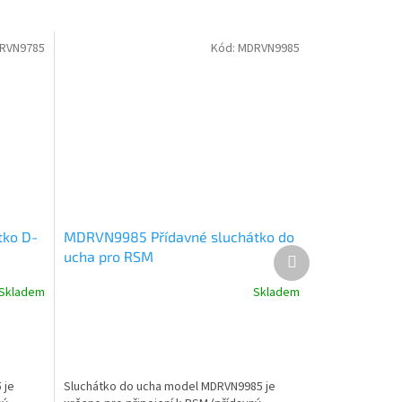
RVN9785
Kód:
MDRVN9985
tko D-
MDRVN9985 Přídavné sluchátko do
Další
ucha pro RSM
produkt
Skladem
Skladem
 je
Sluchátko do ucha model MDRVN9985 je