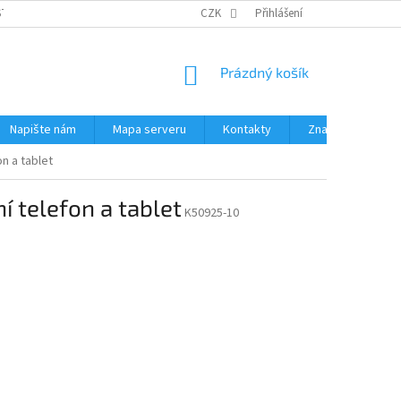
STÉMY
PŘÍSLUŠENSTVÍ RUČNÍ RADIOSTANICE
CZK
Přihlášení
PŮJČOVNA RADIOSTANI
NÁKUPNÍ
Prázdný košík
KOŠÍK
Napište nám
Mapa serveru
Kontakty
Značky
n a tablet
 telefon a tablet
K50925-10