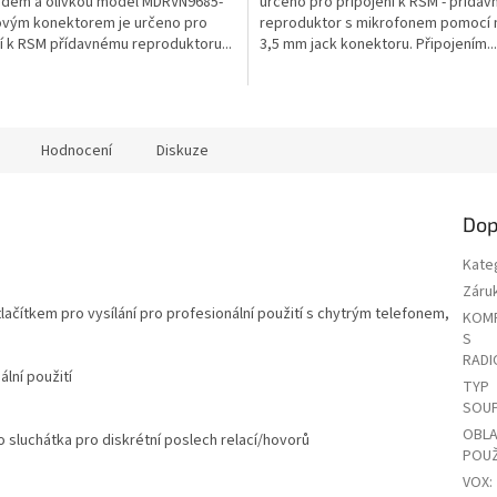
dem a olivkou model MDRVN9685-
určeno pro připojení k RSM - přídav
lovým konektorem je určeno pro
reproduktor s mikrofonem pomocí
í k RSM přídavnému reproduktoru...
3,5 mm jack konektoru. Připojením...
Hodnocení
Diskuze
Dop
Kate
Záru
ačítkem pro vysílání pro profesionální použití s chytrým telefonem,
KOMP
S
RADI
lní použití
TYP
SOU
OBL
sluchátka pro diskrétní poslech relací/hovorů
POUŽ
VOX
: