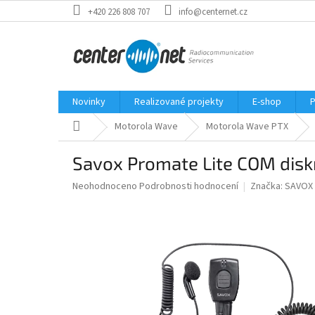
Přejít
+420 226 808 707
info@centernet.cz
na
obsah
Novinky
Realizované projekty
E-shop
P
Domů
Motorola Wave
Motorola Wave PTX
Savox Promate Lite COM diskr
Průměrné
Neohodnoceno
Podrobnosti hodnocení
Značka:
SAVOX
hodnocení
produktu
je
0,0
z
5
hvězdiček.