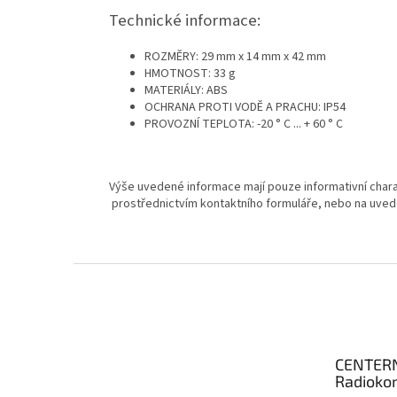
Technické informace:
ROZMĚRY: 29 mm x 14 mm x 42 mm
HMOTNOST: 33 g
MATERIÁLY: ABS
OCHRANA PROTI VODĚ A PRACHU: IP54
PROVOZNÍ TEPLOTA: -20 ° C ... + 60 ° C
Výše uvedené informace mají pouze informativní chara
prostřednictvím kontaktního formuláře, nebo na uved
Z
á
p
a
t
CENTER
í
Radioko