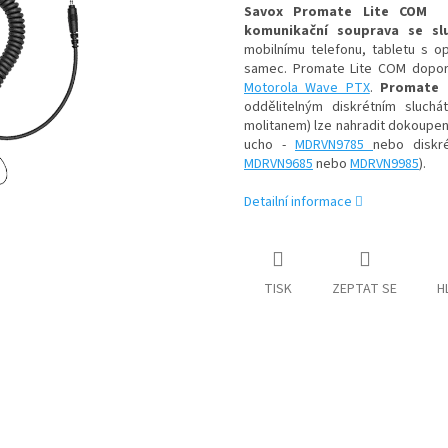
Savox Promate Lite COM
komunikační souprava se s
mobilnímu telefonu, tabletu s
samec. Promate Lite COM doporu
Motorola Wave PTX
.
Promate 
oddělitelným diskrétním sluch
molitanem) lze nahradit dokoupení
ucho -
MDRVN9785
nebo diskr
MDRVN9685
nebo
MDRVN9985
).
Detailní informace
TISK
ZEPTAT SE
H