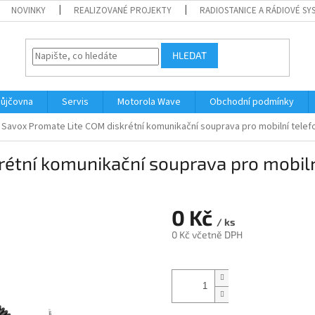
NOVINKY
REALIZOVANÉ PROJEKTY
RADIOSTANICE A RÁDIOVÉ SY
HLEDAT
ůjčovna
Servis
Motorola Wave
Obchodní podmínky
Savox Promate Lite COM diskrétní komunikační souprava pro mobilní telefo
étní komunikační souprava pro mobilní
0 Kč
/ ks
0 Kč včetně DPH
Měrná
cena: