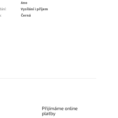
Ano
dání
:
Vysílání i příjem
a
:
Černá
Přijímáme online
platby