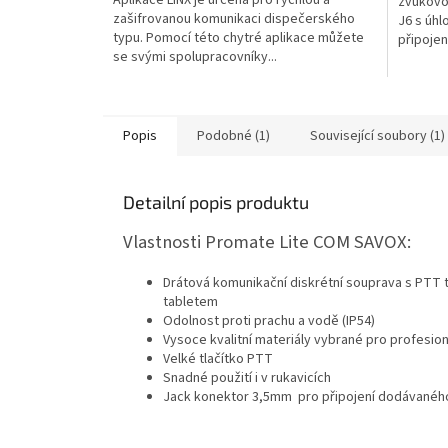
zvukovo
zašifrovanou komunikaci dispečerského
J6 s úh
typu. Pomocí této chytré aplikace můžete
připojen
se svými spolupracovníky...
Popis
Podobné (1)
Související soubory (1)
Detailní popis produktu
Vlastnosti Promate Lite COM SAVOX:
Drátová komunikační diskrétní souprava s PTT tl
tabletem
Odolnost proti prachu a vodě (IP54)
Vysoce kvalitní materiály vybrané pro profesioná
Velké tlačítko PTT
Snadné použití i v rukavicích
Jack konektor 3,5mm pro připojení dodávaného 