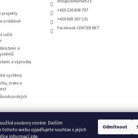
info
@
centernet.cz
+420 226 808 707
 projekty
+420 605 267 131
e a rádiové
Facebook CENTER NET
í ruční
e
diostanic a
systémů
stanic a výprodej
ské systémy
chu, zraku a
cest
růvodcovských
užívá soubory cookie. Dalším
otorolasolutions.com
Meder.de
Imtradex.de
Citytourguide.at
Peltor.c
Odmítnout
tohoto webu vyjadřujete souhlas s jejich
Více informací zde
.