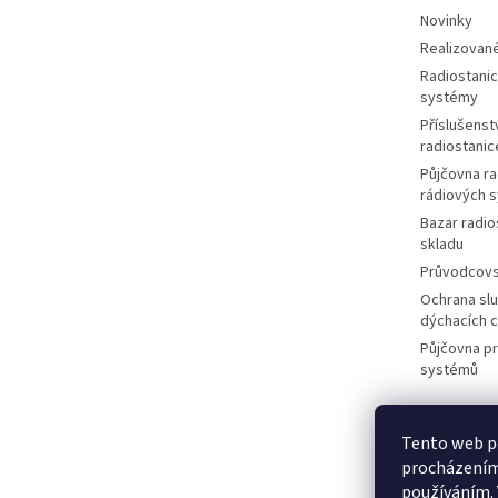
Novinky
Realizované
Radiostanic
systémy
Příslušenstv
radiostanic
Půjčovna ra
rádiových 
Bazar radio
skladu
Průvodcov
Ochrana slu
dýchacích 
Půjčovna p
systémů
Tento web po
M
procházením 
používáním.