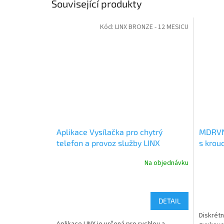
Související produkty
Kód:
LINX BRONZE - 12 MESICU
Aplikace Vysílačka pro chytrý
MDRVN9
telefon a provoz služby LINX
s krou
pro RS
Na objednávku
DETAIL
Diskrétn
Aplikace LINX je určená pro rychlou a