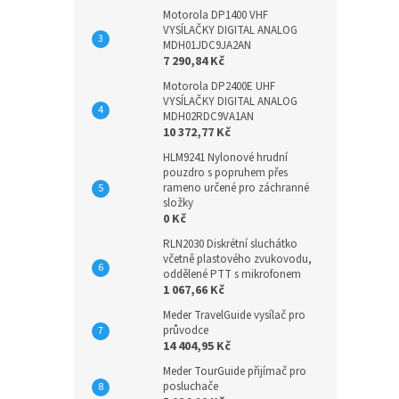
Motorola DP1400 VHF
VYSÍLAČKY DIGITAL ANALOG
MDH01JDC9JA2AN
7 290,84 Kč
Motorola DP2400E UHF
VYSÍLAČKY DIGITAL ANALOG
MDH02RDC9VA1AN
10 372,77 Kč
HLM9241 Nylonové hrudní
pouzdro s popruhem přes
rameno určené pro záchranné
složky
0 Kč
RLN2030 Diskrétní sluchátko
včetně plastového zvukovodu,
oddělené PTT s mikrofonem
1 067,66 Kč
Meder TravelGuide vysílač pro
průvodce
14 404,95 Kč
Meder TourGuide přijímač pro
posluchače