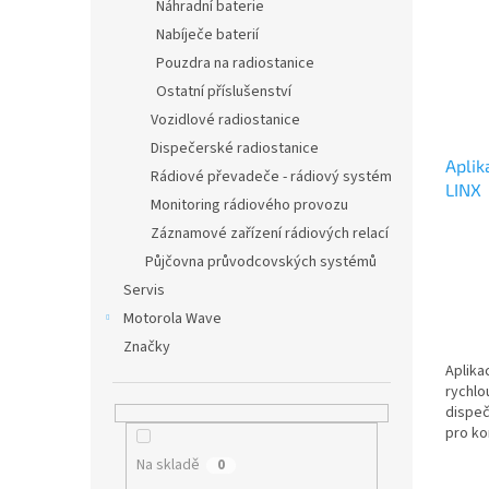
i
r
n
Náhradní baterie
s
o
e
Nabíječe baterií
p
d
l
Pouzdra na radiostanice
r
u
Ostatní příslušenství
o
k
d
Vozidlové radiostanice
t
u
ů
Dispečerské radiostanice
Aplik
k
Rádiové převadeče - rádiový systém
LINX
t
Monitoring rádiového provozu
ů
Záznamové zařízení rádiových relací
Půjčovna průvodcovských systémů
Servis
Motorola Wave
Značky
Aplika
rychlo
dispeč
pro ko
Na skladě
0