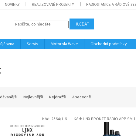
NOVINKY
REALIZOVANÉ PROJEKTY
RADIOSTANICE A RÁDIOVÉ SY
HLEDAT
ůjčovna
Servis
Motorola Wave
Obchodní podmínky
X
dávanější
Nejlevnější
Nejdražší
Abecedně
Kód:
2564/1-6
Kód:
LINX BRONZE RADIO APP SM 1