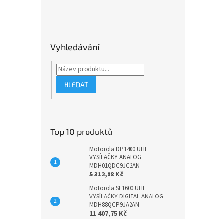
Vyhledávání
HLEDAT
Top 10 produktů
Motorola DP1400 UHF
VYSÍLAČKY ANALOG
MDH01QDC9JC2AN
5 312,88 Kč
Motorola SL1600 UHF
VYSÍLAČKY DIGITAL ANALOG
MDH88QCP9JA2AN
11 407,75 Kč