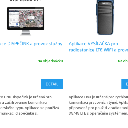
ace DISPEČINK a provoz služby
Aplikace VYSÍLAČKA pro
radiostanice LTE WiFi a prov
služby LINX
Na objednávku
Na ob
DETAIL
ce LINX Dispečink je určená pro
Aplikace LINX je určená pro rychlou
u a zašifrovanou komunikaci
komunikaci pracovních týmů. Aplik
erského typu. Aplikace se používá
připravená pro použití v radiostani
munikaci dispečinku s...
3G/4G LTE s operačním systémem..
O