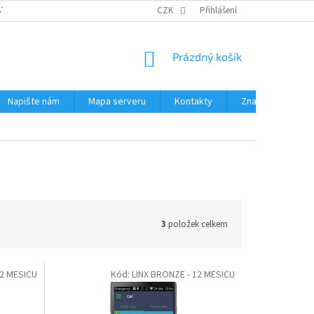
STÉMY
PŘÍSLUŠENSTVÍ RUČNÍ RADIOSTANICE
CZK
Přihlášení
PŮJČOVNA RADIOSTANI
NÁKUPNÍ
Prázdný košík
KOŠÍK
Napište nám
Mapa serveru
Kontakty
Značky
3
položek celkem
2 MESICU
Kód:
LINX BRONZE - 12 MESICU