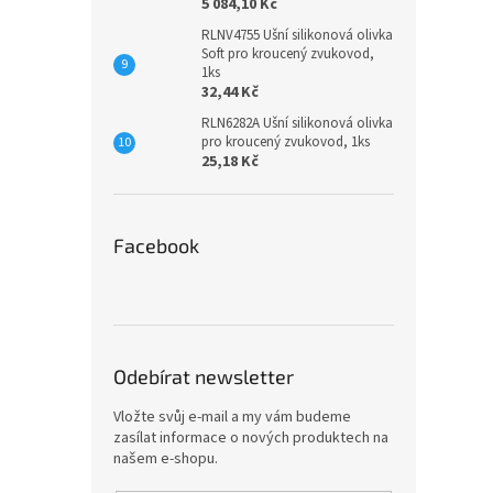
5 084,10 Kč
RLNV4755 Ušní silikonová olivka
Soft pro kroucený zvukovod,
1ks
32,44 Kč
RLN6282A Ušní silikonová olivka
pro kroucený zvukovod, 1ks
25,18 Kč
Facebook
Odebírat newsletter
Vložte svůj e-mail a my vám budeme
zasílat informace o nových produktech na
našem e-shopu.