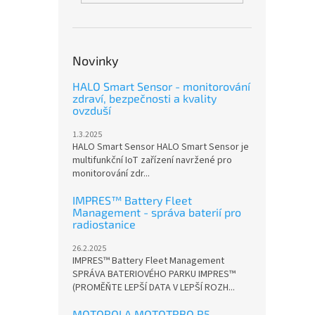
Novinky
HALO Smart Sensor - monitorování
zdraví, bezpečnosti a kvality
ovzduší
1.3.2025
HALO Smart Sensor HALO Smart Sensor je
multifunkční IoT zařízení navržené pro
monitorování zdr...
IMPRES™ Battery Fleet
Management - správa baterií pro
radiostanice
26.2.2025
IMPRES™ Battery Fleet Management
SPRÁVA BATERIOVÉHO PARKU IMPRES™
(PROMĚŇTE LEPŠÍ DATA V LEPŠÍ ROZH...
MOTOROLA MOTOTRBO R5